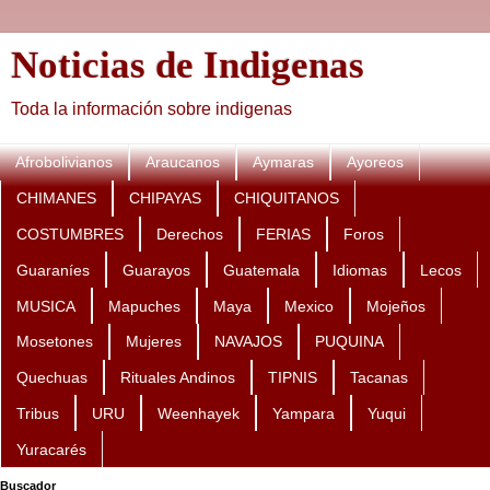
Noticias de Indigenas
Toda la información sobre indigenas
Afrobolivianos
Araucanos
Aymaras
Ayoreos
CHIMANES
CHIPAYAS
CHIQUITANOS
COSTUMBRES
Derechos
FERIAS
Foros
Guaraníes
Guarayos
Guatemala
Idiomas
Lecos
MUSICA
Mapuches
Maya
Mexico
Mojeños
Mosetones
Mujeres
NAVAJOS
PUQUINA
Quechuas
Rituales Andinos
TIPNIS
Tacanas
Tribus
URU
Weenhayek
Yampara
Yuqui
Yuracarés
Buscador