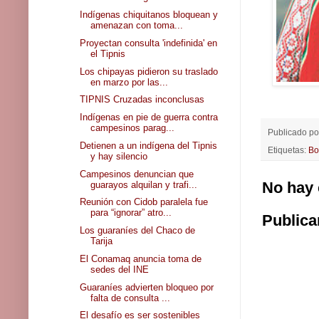
Indígenas chiquitanos bloquean y
amenazan con toma...
Proyectan consulta 'indefinida' en
el Tipnis
Los chipayas pidieron su traslado
en marzo por las...
TIPNIS Cruzadas inconclusas
Indígenas en pie de guerra contra
campesinos parag...
Publicado p
Detienen a un indígena del Tipnis
Etiquetas:
Bo
y hay silencio
Campesinos denuncian que
No hay 
guarayos alquilan y trafi...
Reunión con Cidob paralela fue
para “ignorar” atro...
Publica
Los guaraníes del Chaco de
Tarija
El Conamaq anuncia toma de
sedes del INE
Guaraníes advierten bloqueo por
falta de consulta ...
El desafío es ser sostenibles