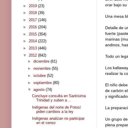
orar bajo su
►
2019
(23)
►
2018
(39)
Una mesa b
►
2017
(146)
►
2016
(204)
Detalle de u
fuerte (past
►
2015
(354)
marinas (mul
►
2014
(222)
andinos, ha
►
2013
(446)
▼
2012
(842)
Todo un leg
►
diciembre
(61)
Los kallaway
►
noviembre
(55)
realizar la 
►
octubre
(52)
►
septiembre
(80)
El niño debe
▼
agosto
(74)
de carbón el
Concluye consulta en Santísima
y significado
Trinidad y suben a ...
Indígenas del norte de Potosí
La preparaci
piden cambios a la ley
Indígenas analizan no participar
Un grupo de 
en el censo
plena prepa