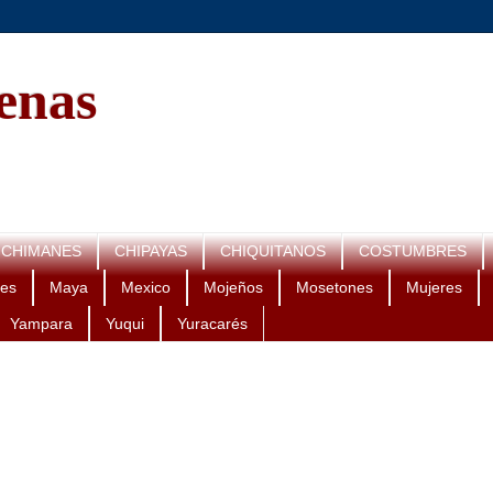
genas
CHIMANES
CHIPAYAS
CHIQUITANOS
COSTUMBRES
es
Maya
Mexico
Mojeños
Mosetones
Mujeres
Yampara
Yuqui
Yuracarés