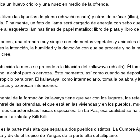
ica un huevo criollo y una nuez en medio de la ofrenda.
ilizan las figurillas de plomo (chiwchi recado) y otras de azúcar (illas), 
la. Finalmente, un feto de llama será cargado de energía con sebo que
e al esqueleto láminas finas de papel metálico: libro de plata y libro de
onces, una ofrenda muy simple con elementos vegetales y animales de
es la intención, la humildad y la devoción con que se procede y no la m
 cree.
blecida la mesa se procede a la libación del kallawaya (ch’alla). Él to
no, alcohol puro o cerveza. Este momento, así como cuando se deposi
propicio para orar. El kallawaya, como intermediario, toma la palabra y 
garias y expresan intenciones.
ental de la formación kallawaya tiene que ver con los lugares, los refe
central de las ofrendas, el que está en las viviendas y en los pueblos, 
 sus características físicas especiales. En La Paz, esa cualidad se hal
o Laikakota y Killi Killi.
es la parte más alta que separa a dos pueblos distintos. La Cumbre A
 y divide el trópico de Yungas de la parte alta del altiplano.