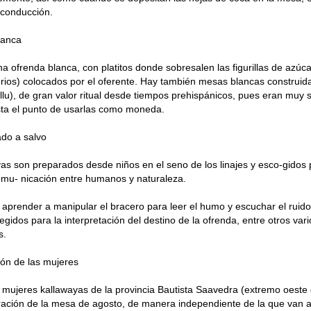
 conducción.
lanca
na ofrenda blanca, con platitos donde sobresalen las figurillas de azúca
erios) colocados por el oferente. Hay también mesas blancas construi
lu), de gran valor ritual desde tiempos prehispánicos, pues eran muy so
sta el punto de usarlas como moneda.
ado a salvo
as son preparados desde niños en el seno de los linajes y esco-gidos 
comu- nicación entre humanos y naturaleza.
 aprender a manipular el bracero para leer el humo y escuchar el ruid
egidos para la interpretación del destino de la ofrenda, entre otros var
s.
ón de las mujeres
mujeres kallawayas de la provincia Bautista Saavedra (extremo oeste
ración de la mesa de agosto, de manera independiente de la que van 