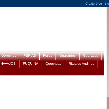
Derechos
FERIAS
Foros
Guaraníes
Guarayos
NAVAJOS
PUQUINA
Quechuas
Rituales Andinos