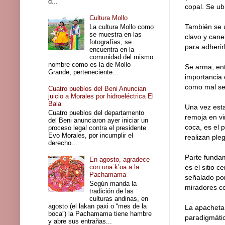
d...
copal. Se ub
Cultura Mollo
También se ut
La cultura Mollo como
se muestra en las
clavo y cane
fotografías, se
para adherirl
encuentra en la
comunidad del mismo
nombre como es la de Mollo
Se arma, ent
Grande, perteneciente...
importancia 
como mal se
Cuatro pueblos del Beni Anuncian
juicio a Morales por hidroeléctrica El
Bala
Una vez esta
Cuatro pueblos del departamento
remoja en vi
del Beni anunciaron ayer iniciar un
coca, es el 
proceso legal contra el presidente
Evo Morales, por incumplir el
realizan ple
derecho...
Parte fundam
En agosto, agradece
con una k’oa a la
es el sitio 
Pachamama
señalado por
Según manda la
miradores com
tradición de las
culturas andinas, en
agosto (el lakan paxi o “mes de la
La apacheta 
boca”) la Pachamama tiene hambre
paradigmática
y abre sus entrañas...