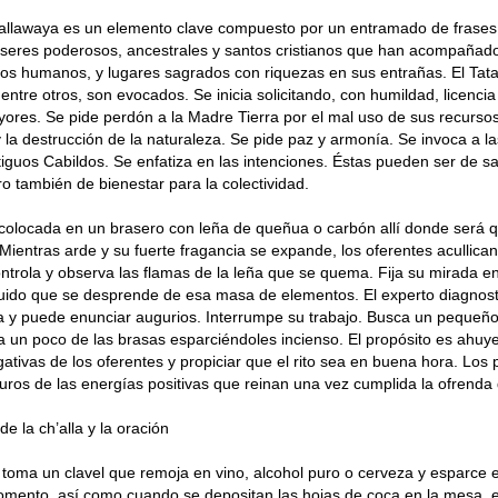
kallawaya es un elemento clave compuesto por un entramado de frase
 seres poderosos, ancestrales y santos cristianos que han acompañado
 los humanos, y lugares sagrados con riquezas en sus entrañas. El Tata I
, entre otros, son evocados. Se inicia solicitando, con humildad, licencia
yores. Se pide perdón a la Madre Tierra por el mal uso de sus recursos
la destrucción de la naturaleza. Se pide paz y armonía. Se invoca a la
tiguos Cabildos. Se enfatiza en las intenciones. Éstas pueden ser de sa
ro también de bienestar para la colectividad.
colocada en un brasero con leña de queñua o carbón allí donde será 
Mientras arde y su fuerte fragancia se expande, los oferentes acullican 
ntrola y observa las flamas de la leña que se quema. Fija su mirada e
uido que se desprende de esa masa de elementos. El experto diagnosti
a y puede enunciar augurios. Interrumpe su trabajo. Busca un pequeño
 un poco de las brasas esparciéndoles incienso. El propósito es ahuye
ativas de los oferentes y propiciar que el rito sea en buena hora. Los 
ros de las energías positivas que reinan una vez cumplida la ofrenda
e la ch’alla y la oración
 toma un clavel que remoja en vino, alcohol puro o cerveza y esparce el
omento, así como cuando se depositan las hojas de coca en la mesa, e