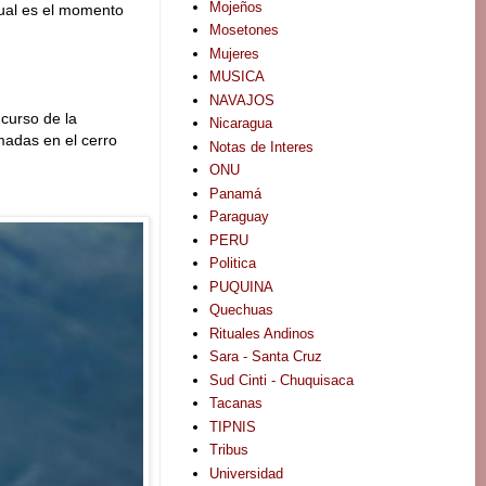
Mojeños
tual es el momento
Mosetones
Mujeres
MUSICA
NAVAJOS
curso de la
Nicaragua
madas en el cerro
Notas de Interes
ONU
Panamá
Paraguay
PERU
Politica
PUQUINA
Quechuas
Rituales Andinos
Sara - Santa Cruz
Sud Cinti - Chuquisaca
Tacanas
TIPNIS
Tribus
Universidad