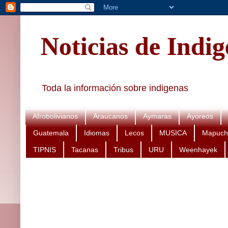
Noticias de Indi
Toda la información sobre indigenas
Afrobolivianos
Araucanos
Aymaras
Ayoreos
Guatemala
Idiomas
Lecos
MUSICA
Mapuch
TIPNIS
Tacanas
Tribus
URU
Weenhayek