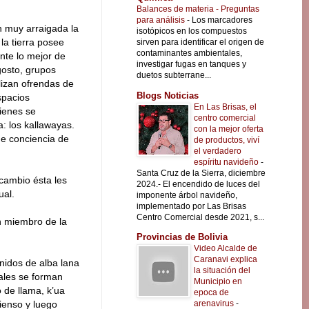
Balances de materia - Preguntas
para análisis
-
Los marcadores
n muy arraigada la
isotópicos en los compuestos
a tierra posee
sirven para identificar el origen de
contaminantes ambientales,
nte lo mejor de
investigar fugas en tanques y
agosto, grupos
duetos subterrane...
lizan ofrendas de
Blogs Noticias
spacios
En Las Brisas, el
ienes se
centro comercial
: los kallawayas.
con la mejor oferta
de conciencia de
de productos, viví
el verdadero
espíritu navideño
-
Santa Cruz de la Sierra, diciembre
cambio ésta les
2024.- El encendido de luces del
ual.
imponente árbol navideño,
implementado por Las Brisas
Centro Comercial desde 2021, s...
n miembro de la
Provincias de Bolivia
Video Alcalde de
Caranavi explica
nidos de alba lana
la situación del
uales se forman
Municipio en
 de llama, k’ua
epoca de
arenavirus
-
ienso y luego