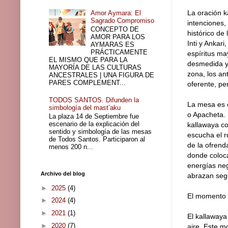
La oración 
Amor Aymara: El
Sagrado Compromiso
intenciones,
CONCEPTO DE
histórico de
AMOR PARA LOS
Inti y Ankari
AYMARAS ES
PRÁCTICAMENTE
espíritus ma
EL MISMO QUE PARA LA
desmedida y 
MAYORÍA DE LAS CULTURAS
zona, los an
ANCESTRALES | UNA FIGURA DE
PARES COMPLEMENT...
oferente, pe
TODOS SANTOS. Difunden la
La mesa es 
simbología del mast’aku
o Apacheta. 
La plaza 14 de Septiembre fue
escenario de la explicación del
kallawaya co
sentido y simbología de las mesas
escucha el r
de Todos Santos. Participaron al
de la ofrend
menos 200 n...
donde coloca
energías neg
Archivo del blog
abrazan segu
►
2025
(4)
El momento d
►
2024
(4)
►
2021
(1)
El kallawaya
►
2020
(7)
aire. Este m