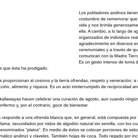
Los pobladores andinos tiene
costumbre de rememorar que l
vida y nos brinda generosame
ella. A cambio, a lo largo de 
organizados de individuos rea
agradecimiento en diversos e
ceremoniales y a través de qu
comunican con la Madre Tierra
Es un gesto intenso de toma 
os que ésta ha prodigado.
proporcionan al cosmos y la tierra ofrendas, respeto y veneración; a 
cción, alimento y riqueza. Es un acto ininterrumpido de reciprocidad an
 kallawayas hacen celebrar una curación de agosto, aun cuando ningú
enfermo y, por el contrario, goce de bienestar.
 responde a una ofrenda blanca que, en general, está compuesta por 
llama, secundados por nidos de algodón natural sin semilla, con los c
denominados “platos”. En medio de éstos se colocan porciones de sebo
mático andino) y claveles. También hojas de coca. Todo regado por inc