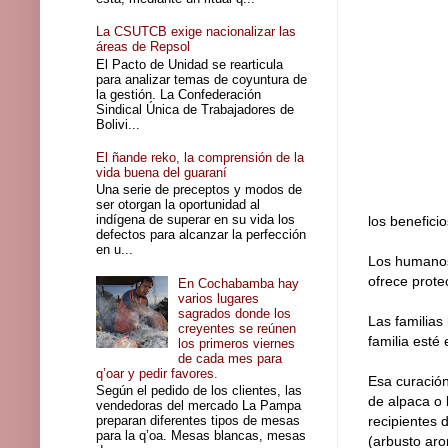
La CSUTCB exige nacionalizar las
áreas de Repsol
El Pacto de Unidad se rearticula
para analizar temas de coyuntura de
la gestión. La Confederación
Sindical Única de Trabajadores de
Bolivi...
El ñande reko, la comprensión de la
vida buena del guaraní
Una serie de preceptos y modos de
ser otorgan la oportunidad al
indígena de superar en su vida los
los benefici
defectos para alcanzar la perfección
en u...
Los humanos 
ofrece prote
En Cochabamba hay
varios lugares
sagrados donde los
Las familias
creyentes se reúnen
familia esté 
los primeros viernes
de cada mes para
q’oar y pedir favores.
Esa curación
Según el pedido de los clientes, las
de alpaca o 
vendedoras del mercado La Pampa
preparan diferentes tipos de mesas
recipientes 
para la q’oa. Mesas blancas, mesas
(arbusto aro