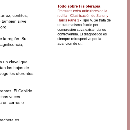
Todo sobre Fisioterapia
Fracturas extra-articulares de la
arroz, confites,
rodilla - Clasificación de Salter y
Harris Parte 3
-
Tipo V. Se trata de
 también sirve
un traumatismo fisario por
 oro.
compresión cuya existencia es
controvertida. El diagnóstico es
 la región. Su
siempre retrospectivo por la
aparición de ci...
agnificencia,
ma un clavel que
tan las hojas de
luego los oferentes
rentes. El Cabildo
muchas veces
la en cerros o
pacheta es