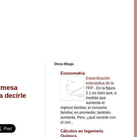
Otros Blogs
Econometria
Especificación
estocástica de la
a mesa
FRP
-
En la figura
2.1 es claro que, a
a decirle
medida que
aumenta el
ingreso familiar, el consumo
familiar, en promedio, también
aumenta. Pero, ¿qué sucede con
el con...
Cálculos en Ingeniería
Química