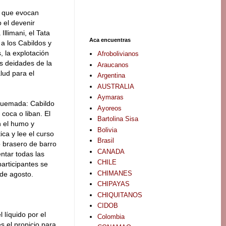
s que evocan
 el devenir
llimani, el Tata
Aca encuentras
 a los Cabildos y
, la explotación
Afrobolivianos
s deidades de la
Araucanos
lud para el
Argentina
AUSTRALIA
Aymaras
quemada: Cabildo
Ayoreos
coca o liban. El
Bartolina Sisa
n el humo y
Bolivia
ca y lee el curso
Brasil
 brasero de barro
CANADA
ntar todas las
CHILE
participantes se
CHIMANES
 de agosto.
CHIPAYAS
CHIQUITANOS
CIDOB
 líquido por el
Colombia
s el propicio para