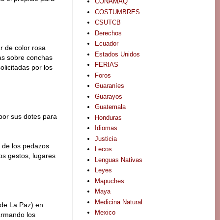
CONAMAQ
COSTUMBRES
CSUTCB
Derechos
Ecuador
r de color rosa
Estados Unidos
das sobre conchas
FERIAS
licitadas por los
Foros
Guaraníes
Guarayos
Guatemala
por sus dotes para
Honduras
Idiomas
Justicia
o de los pedazos
Lecos
ios gestos, lugares
Lenguas Nativas
Leyes
Mapuches
Maya
Medicina Natural
 de La Paz) en
Mexico
armando los