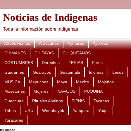
Noticias de Indigenas
Toda la información sobre indigenas
Afrobolivianos
Araucanos
Aymaras
Ayoreos
CHIMANES
CHIPAYAS
CHIQUITANOS
COSTUMBRES
Derechos
FERIAS
Foros
Guaraníes
Guarayos
Guatemala
Idiomas
Lecos
MUSICA
Mapuches
Maya
Mexico
Mojeños
Mosetones
Mujeres
NAVAJOS
PUQUINA
Quechuas
Rituales Andinos
TIPNIS
Tacanas
Tribus
URU
Weenhayek
Yampara
Yuqui
Yuracarés
Buscador