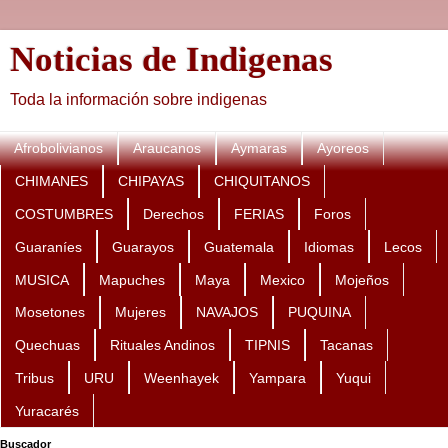
Noticias de Indigenas
Toda la información sobre indigenas
Afrobolivianos
Araucanos
Aymaras
Ayoreos
CHIMANES
CHIPAYAS
CHIQUITANOS
COSTUMBRES
Derechos
FERIAS
Foros
Guaraníes
Guarayos
Guatemala
Idiomas
Lecos
MUSICA
Mapuches
Maya
Mexico
Mojeños
Mosetones
Mujeres
NAVAJOS
PUQUINA
Quechuas
Rituales Andinos
TIPNIS
Tacanas
Tribus
URU
Weenhayek
Yampara
Yuqui
Yuracarés
Buscador