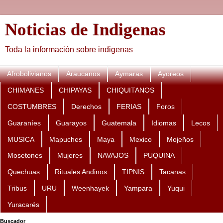
Noticias de Indigenas
Toda la información sobre indigenas
Afrobolivianos
Araucanos
Aymaras
Ayoreos
CHIMANES
CHIPAYAS
CHIQUITANOS
COSTUMBRES
Derechos
FERIAS
Foros
Guaraníes
Guarayos
Guatemala
Idiomas
Lecos
MUSICA
Mapuches
Maya
Mexico
Mojeños
Mosetones
Mujeres
NAVAJOS
PUQUINA
Quechuas
Rituales Andinos
TIPNIS
Tacanas
Tribus
URU
Weenhayek
Yampara
Yuqui
Yuracarés
Buscador