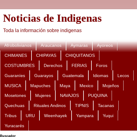
Noticias de Indigenas
Toda la información sobre indigenas
Afrobolivianos
Araucanos
Aymaras
Ayoreos
CHIMANES
CHIPAYAS
CHIQUITANOS
COSTUMBRES
Derechos
FERIAS
Foros
Guaraníes
Guarayos
Guatemala
Idiomas
Lecos
MUSICA
Mapuches
Maya
Mexico
Mojeños
Mosetones
Mujeres
NAVAJOS
PUQUINA
Quechuas
Rituales Andinos
TIPNIS
Tacanas
Tribus
URU
Weenhayek
Yampara
Yuqui
Yuracarés
Buscador