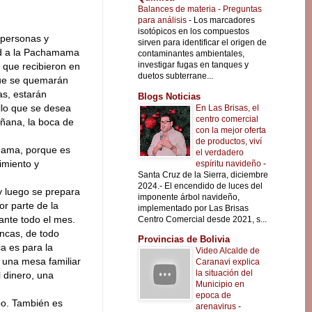
Balances de materia - Preguntas
para análisis
-
Los marcadores
isotópicos en los compuestos
 personas y
sirven para identificar el origen de
tud a la Pachamama
contaminantes ambientales,
investigar fugas en tanques y
s que recibieron en
duetos subterrane...
que se quemarán
as, estarán
Blogs Noticias
llo que se desea
En Las Brisas, el
centro comercial
añana, la boca de
con la mejor oferta
de productos, viví
mama, porque es
el verdadero
imiento y
espíritu navideño
-
Santa Cruz de la Sierra, diciembre
2024.- El encendido de luces del
y luego se prepara
imponente árbol navideño,
r parte de la
implementado por Las Brisas
ante todo el mes.
Centro Comercial desde 2021, s...
ancas, de todo
Provincias de Bolivia
a es para la
Video Alcalde de
e una mesa familiar
Caranavi explica
la situación del
l dinero, una
Municipio en
epoca de
o. También es
arenavirus
-