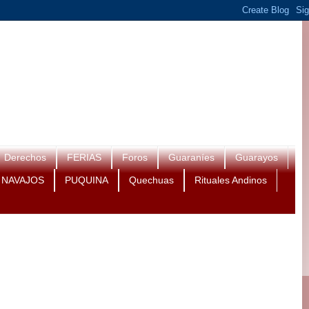
Derechos
FERIAS
Foros
Guaraníes
Guarayos
NAVAJOS
PUQUINA
Quechuas
Rituales Andinos