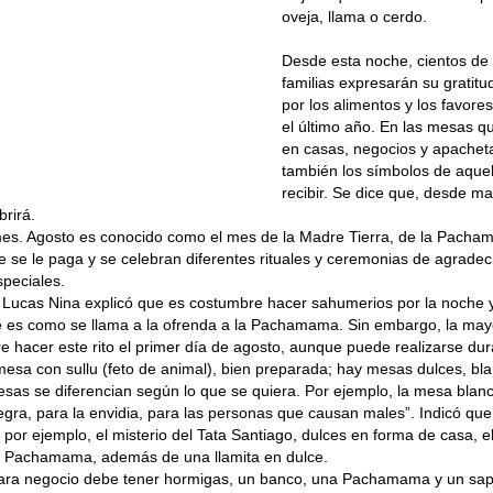
oveja, llama o cerdo.
Desde esta noche, cientos de
familias expresarán su grati
por los alimentos y los favore
el último año. En las mesas 
en casas, negocios y apachet
también los símbolos de aque
recibir. Se dice que, desde m
brirá.
mes. Agosto es conocido como el mes de la Madre Tierra, de la Pacha
 se le paga y se celebran diferentes rituales y ceremonias de agradec
speciales.
 Lucas Nina explicó que es costumbre hacer sahumerios por la noche 
 es como se llama a la ofrenda a la Pachamama. Sin embargo, la mayo
re hacer este rito el primer día de agosto, aunque puede realizarse dur
 mesa con sullu (feto de animal), bien preparada; hay mesas dulces, bl
esas se diferencian según lo que se quiera. Por ejemplo, la mesa blanc
negra, para la envidia, para las personas que causan males”. Indicó qu
 por ejemplo, el misterio del Tata Santiago, dulces en forma de casa, e
a Pachamama, además de una llamita en dulce.
ra negocio debe tener hormigas, un banco, una Pachamama y un sap