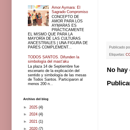
Amor Aymara: El
Sagrado Compromiso
CONCEPTO DE
AMOR PARA LOS
AYMARAS ES
PRÁCTICAMENTE
EL MISMO QUE PARA LA
MAYORÍA DE LAS CULTURAS
ANCESTRALES | UNA FIGURA DE
PARES COMPLEMENT...
Publicado p
Etiquetas:
C
TODOS SANTOS. Difunden la
simbología del mast’aku
La plaza 14 de Septiembre fue
No hay 
escenario de la explicación del
sentido y simbología de las mesas
de Todos Santos. Participaron al
Publica
menos 200 n...
Archivo del blog
►
2025
(4)
►
2024
(4)
►
2021
(1)
►
2020
(7)