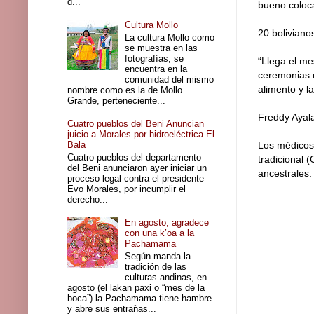
d...
bueno coloca
Cultura Mollo
20 boliviano
La cultura Mollo como
se muestra en las
fotografías, se
“Llega el me
encuentra en la
ceremonias d
comunidad del mismo
alimento y la
nombre como es la de Mollo
Grande, perteneciente...
Freddy Aya
Cuatro pueblos del Beni Anuncian
juicio a Morales por hidroeléctrica El
Bala
Los médicos 
Cuatro pueblos del departamento
tradicional 
del Beni anunciaron ayer iniciar un
ancestrales.
proceso legal contra el presidente
Evo Morales, por incumplir el
derecho...
En agosto, agradece
con una k’oa a la
Pachamama
Según manda la
tradición de las
culturas andinas, en
agosto (el lakan paxi o “mes de la
boca”) la Pachamama tiene hambre
y abre sus entrañas...