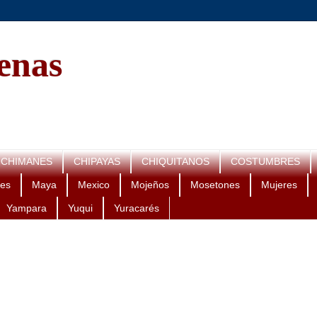
genas
CHIMANES
CHIPAYAS
CHIQUITANOS
COSTUMBRES
es
Maya
Mexico
Mojeños
Mosetones
Mujeres
Yampara
Yuqui
Yuracarés