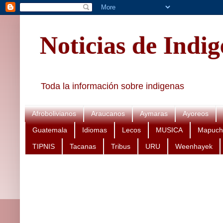
Noticias de Indi
Toda la información sobre indigenas
Afrobolivianos
Araucanos
Aymaras
Ayoreos
Guatemala
Idiomas
Lecos
MUSICA
Mapuch
TIPNIS
Tacanas
Tribus
URU
Weenhayek