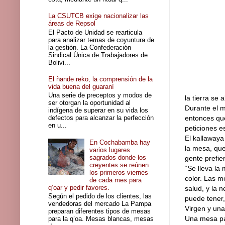
La CSUTCB exige nacionalizar las
áreas de Repsol
El Pacto de Unidad se rearticula
para analizar temas de coyuntura de
la gestión. La Confederación
Sindical Única de Trabajadores de
Bolivi...
El ñande reko, la comprensión de la
vida buena del guaraní
Una serie de preceptos y modos de
la tierra se a
ser otorgan la oportunidad al
Durante el 
indígena de superar en su vida los
defectos para alcanzar la perfección
entonces que
en u...
peticiones e
El kallawaya
En Cochabamba hay
la mesa, que
varios lugares
sagrados donde los
gente prefie
creyentes se reúnen
“Se lleva la
los primeros viernes
color. Las m
de cada mes para
q’oar y pedir favores.
salud, y la 
Según el pedido de los clientes, las
puede tener,
vendedoras del mercado La Pampa
Virgen y un
preparan diferentes tipos de mesas
Una mesa pa
para la q’oa. Mesas blancas, mesas