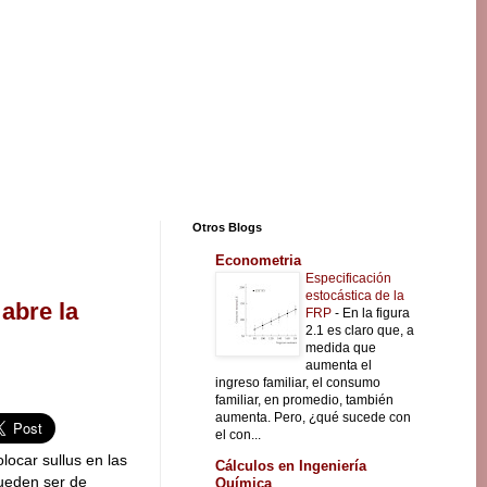
Otros Blogs
Econometria
Especificación
estocástica de la
abre la
FRP
-
En la figura
2.1 es claro que, a
medida que
aumenta el
ingreso familiar, el consumo
familiar, en promedio, también
aumenta. Pero, ¿qué sucede con
el con...
ocar sullus en las
Cálculos en Ingeniería
pueden ser de
Química