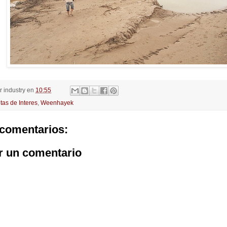
or
industry
en
10:55
tas de Interes
,
Weenhayek
comentarios:
r un comentario