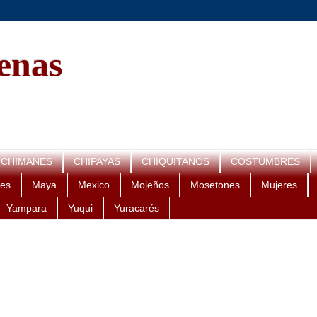
genas
CHIMANES
CHIPAYAS
CHIQUITANOS
COSTUMBRES
es
Maya
Mexico
Mojeños
Mosetones
Mujeres
Yampara
Yuqui
Yuracarés