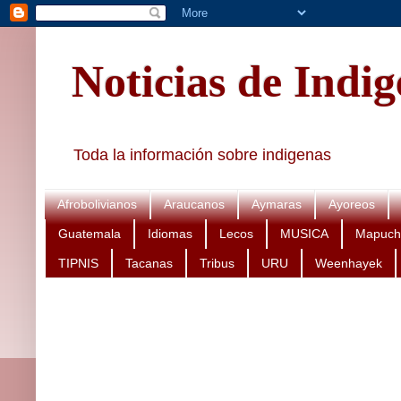
Noticias de Indi
Toda la información sobre indigenas
Afrobolivianos
Araucanos
Aymaras
Ayoreos
Guatemala
Idiomas
Lecos
MUSICA
Mapuch
TIPNIS
Tacanas
Tribus
URU
Weenhayek