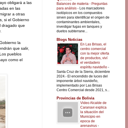
ayo obligará a las
Balances de materia - Preguntas
adas en las
para análisis
-
Los marcadores
isotópicos en los compuestos
migrar a otras
sirven para identificar el origen de
s, si el Gobierno
contaminantes ambientales,
el dragado que
investigar fugas en tanques y
.
duetos subterrane...
Blogs Noticias
Gobierno la
En Las Brisas, el
ndrán que salir,
centro comercial
con la mejor oferta
 Los pueblos
de productos, viví
mayo como el
el verdadero
espíritu navideño
-
Santa Cruz de la Sierra, diciembre
2024.- El encendido de luces del
imponente árbol navideño,
implementado por Las Brisas
Centro Comercial desde 2021, s...
Provincias de Bolivia
Video Alcalde de
Caranavi explica
la situación del
Municipio en
epoca de
arenavirus
-