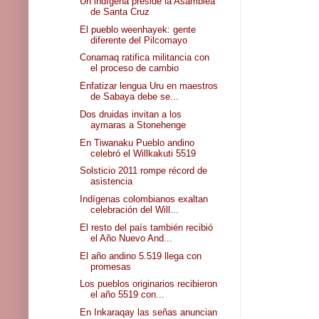
Un indígena preside la Asamblea
de Santa Cruz
El pueblo weenhayek: gente
diferente del Pilcomayo
Conamaq ratifica militancia con
el proceso de cambio
Enfatizar lengua Uru en maestros
de Sabaya debe se...
Dos druidas invitan a los
aymaras a Stonehenge
En Tiwanaku Pueblo andino
celebró el Willkakuti 5519
Solsticio 2011 rompe récord de
asistencia
Indígenas colombianos exaltan
celebración del Will...
El resto del país también recibió
el Año Nuevo And...
El año andino 5.519 llega con
promesas
Los pueblos originarios recibieron
el año 5519 con...
En Inkaraqay las señas anuncian