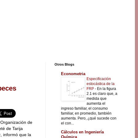
Otros Blogs
Econometria
Especificación
estocástica de la
 peces
FRP
-
En la figura
2.1 es claro que, a
medida que
aumenta el
ingreso familiar, el consumo
familiar, en promedio, también
aumenta. Pero, ¿qué sucede con
a Organización de
el con...
té de Tarija
Cálculos en Ingeniería
, informó que la
Química