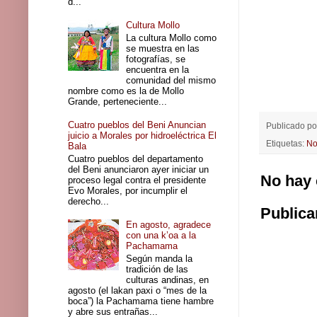
d...
Cultura Mollo
La cultura Mollo como
se muestra en las
fotografías, se
encuentra en la
comunidad del mismo
nombre como es la de Mollo
Grande, perteneciente...
Cuatro pueblos del Beni Anuncian
Publicado p
juicio a Morales por hidroeléctrica El
Etiquetas:
No
Bala
Cuatro pueblos del departamento
del Beni anunciaron ayer iniciar un
No hay 
proceso legal contra el presidente
Evo Morales, por incumplir el
derecho...
Publica
En agosto, agradece
con una k’oa a la
Pachamama
Según manda la
tradición de las
culturas andinas, en
agosto (el lakan paxi o “mes de la
boca”) la Pachamama tiene hambre
y abre sus entrañas...