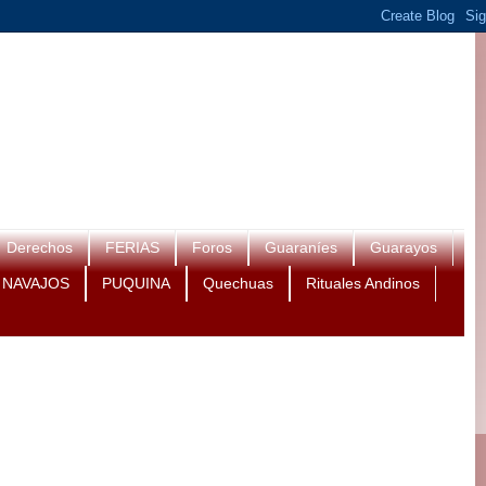
Derechos
FERIAS
Foros
Guaraníes
Guarayos
NAVAJOS
PUQUINA
Quechuas
Rituales Andinos