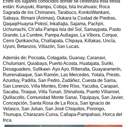
Entre los lugares conocidos donde se celebrará esta fiesta
están: Kuruyuki, Illampu, Cobija, Isla Incahuasi, Roca
Sagrada de los Chimanes, Tarabuco, KonkoWankani,
Sabaya, Illimani (Ánimas), Oukara la Ciudad de Piedras,
QaqaqiHuayna Potosí, Inkallajta, Sajama, Pachjiri,
Uchumachi, Ch’alla Pampa Isla del Sol, Samaypata, Pasto
Grande, La Cumbre, Pampa Aullagas, La Víbora, Corque,
Cerro Qurikancha, Challapata, Chipaya, Killakas, Uncía,
Uyuni, Betanzos, Villazón, San Lucas.
Además de; Pocoata, Cotagaita, Guanay, Caranavi,
Chulumani, Quiabaya, Puerto Acosta, Huatajata, Suriki,
Desaguadero, Sullkawi- Ayo Ayo, Riberalta, Guayaramerín,
Rurrenabaque, San Ramón, Las Mercedes, Yotala, Presto,
Azurduy, Padilla, San Pedro, Zudáñez, Cuesta de Sama,
San Lorenzo, Villa Montes, Entre Ríos, Yacuiba, Carapari,
Sacaba, Tiraque, Villa Tunari, Shinahota, Puerto Villarroel,
Quillacollo, Comunidad Monte Sanai, Tiquipaya, San Javier,
Concepción, Santa Rosa de La Roca, San Ignacio de
Velasco, San Julian, San José Chiquitos, Porongo,
Thunupa, Charazani-Curva, Callapa-Pampahasi, Horca del
Inca.