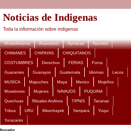
Noticias de Indigenas
Toda la información sobre indigenas
Afrobolivianos
Araucanos
Aymaras
Ayoreos
CHIMANES
CHIPAYAS
CHIQUITANOS
COSTUMBRES
Derechos
FERIAS
Foros
Guaraníes
Guarayos
Guatemala
Idiomas
Lecos
MUSICA
Mapuches
Maya
Mexico
Mojeños
Mosetones
Mujeres
NAVAJOS
PUQUINA
Quechuas
Rituales Andinos
TIPNIS
Tacanas
Tribus
URU
Weenhayek
Yampara
Yuqui
Yuracarés
Buscador