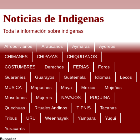
Noticias de Indigenas
Toda la información sobre indigenas
Afrobolivianos
Araucanos
Aymaras
Ayoreos
CHIMANES
CHIPAYAS
CHIQUITANOS
COSTUMBRES
Derechos
FERIAS
Foros
Guaraníes
Guarayos
Guatemala
Idiomas
Lecos
MUSICA
Mapuches
Maya
Mexico
Mojeños
Mosetones
Mujeres
NAVAJOS
PUQUINA
Quechuas
Rituales Andinos
TIPNIS
Tacanas
Tribus
URU
Weenhayek
Yampara
Yuqui
Yuracarés
Buscador