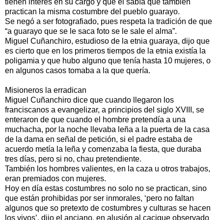
tienen interés en su cargo y que él sabía que también
practican la misma costumbre del pueblo guarayo.
Se negó a ser fotografiado, pues respeta la tradición de que
“a guarayo que se le saca foto se le sale el alma”.
Miguel Cuñanchiro, estudioso de la etnia guaraya, dijo que
es cierto que en los primeros tiempos de la etnia existía la
poligamia y que hubo alguno que tenía hasta 10 mujeres, o
en algunos casos tomaba a la que quería.
Misioneros la erradican
Miguel Cuñanchiro dice que cuando llegaron los
franciscanos a evangelizar, a principios del siglo XVIII, se
enteraron de que cuando el hombre pretendía a una
muchacha, por la noche llevaba leña a la puerta de la casa
de la dama en señal de petición, si el padre estaba de
acuerdo metía la leña y comenzaba la fiesta, que duraba
tres días, pero si no, chau pretendiente.
También los hombres valientes, en la caza u otros trabajos,
eran premiados con mujeres.
Hoy en día estas costumbres no solo no se practican, sino
que están prohibidas por ser inmorales, ‘pero no faltan
algunos que so pretexto de costumbres y culturas se hacen
los vivos’, dijo el anciano, en alusión al cacique observado