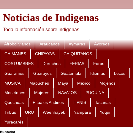
Noticias de Indigenas
Toda la información sobre indigenas
Afrobolivianos
Araucanos
Aymaras
Ayoreos
CHIMANES
CHIPAYAS
CHIQUITANOS
COSTUMBRES
Derechos
FERIAS
Foros
Guaraníes
Guarayos
Guatemala
Idiomas
Lecos
MUSICA
Mapuches
Maya
Mexico
Mojeños
Mosetones
Mujeres
NAVAJOS
PUQUINA
Quechuas
Rituales Andinos
TIPNIS
Tacanas
Tribus
URU
Weenhayek
Yampara
Yuqui
Yuracarés
Buscador