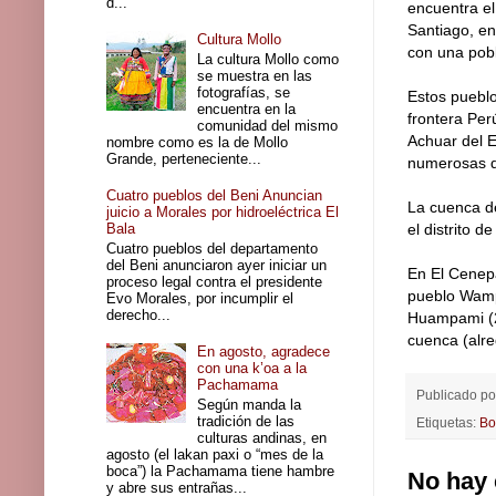
d...
encuentra el
Santiago, en
Cultura Mollo
con una pobl
La cultura Mollo como
se muestra en las
fotografías, se
Estos pueblo
encuentra en la
frontera Per
comunidad del mismo
Achuar del E
nombre como es la de Mollo
Grande, perteneciente...
numerosas d
Cuatro pueblos del Beni Anuncian
La cuenca de
juicio a Morales por hidroeléctrica El
Bala
el distrito 
Cuatro pueblos del departamento
del Beni anunciaron ayer iniciar un
En El Cenep
proceso legal contra el presidente
pueblo Wampi
Evo Morales, por incumplir el
derecho...
Huampami (22
cuenca (alre
En agosto, agradece
con una k’oa a la
Pachamama
Publicado p
Según manda la
tradición de las
Etiquetas:
Bo
culturas andinas, en
agosto (el lakan paxi o “mes de la
boca”) la Pachamama tiene hambre
No hay 
y abre sus entrañas...