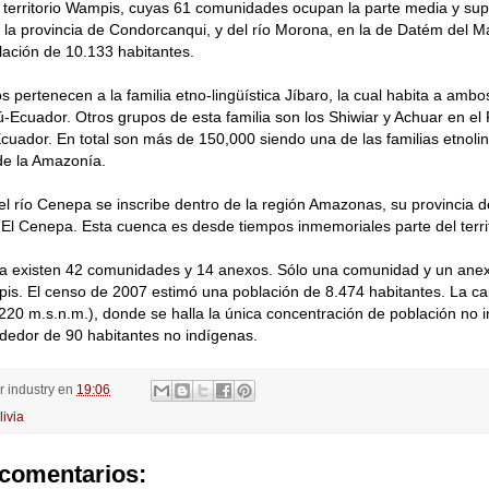
 territorio Wampis, cuyas 61 comunidades ocupan la parte media y supe
 la provincia de Condorcanqui, y del río Morona, en la de Datém del M
ación de 10.133 habitantes.
s pertenecen a la familia etno-lingüística Jíbaro, la cual habita a ambo
ú-Ecuador. Otros grupos de esta familia son los Shiwiar y Achuar en el 
cuador. En total son más de 150,000 siendo una de las familias etnoli
e la Amazonía.
l río Cenepa se inscribe dentro de la región Amazonas, su provincia 
de El Cenepa. Esta cuenca es desde tiempos inmemoriales parte del terri
a existen 42 comunidades y 14 anexos. Sólo una comunidad y un anex
s. El censo de 2007 estimó una población de 8.474 habitantes. La capit
0 m.s.n.m.), donde se halla la única concentración de población no i
dedor de 90 habitantes no indígenas.
or
industry
en
19:06
livia
comentarios: