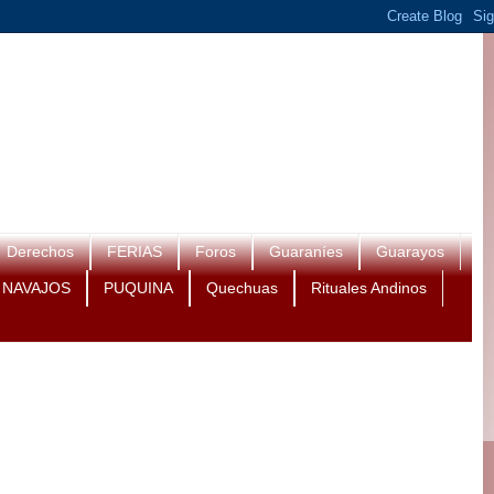
Derechos
FERIAS
Foros
Guaraníes
Guarayos
NAVAJOS
PUQUINA
Quechuas
Rituales Andinos