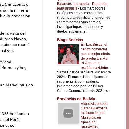
Balances de materia - Preguntas
aza (Amazonas),
para análisis
-
Los marcadores
arían la minería
isotópicos en los compuestos
r a la protección
sirven para identificar el origen de
contaminantes ambientales,
investigar fugas en tanques y
duetos subterrane...
e la visita del
 Eduardo Nayap,
Blogs Noticias
, quien se reunió
En Las Brisas, el
centro comercial
nativos.
con la mejor oferta
de productos, viví
ividad,
el verdadero
deformes y hay
espíritu navideño
-
Santa Cruz de la Sierra, diciembre
2024.- El encendido de luces del
imponente árbol navideño,
San Mateo, ha sido
implementado por Las Brisas
Centro Comercial desde 2021, s...
Provincias de Bolivia
Video Alcalde de
Caranavi explica
la situación del
5.328 habitantes
Municipio en
s del Perú:
epoca de
uano, se
arenavirus
-