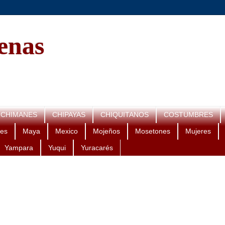
genas
CHIMANES
CHIPAYAS
CHIQUITANOS
COSTUMBRES
es
Maya
Mexico
Mojeños
Mosetones
Mujeres
Yampara
Yuqui
Yuracarés