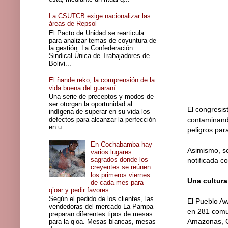
La CSUTCB exige nacionalizar las
áreas de Repsol
El Pacto de Unidad se rearticula
para analizar temas de coyuntura de
la gestión. La Confederación
Sindical Única de Trabajadores de
Bolivi...
El ñande reko, la comprensión de la
vida buena del guaraní
Una serie de preceptos y modos de
ser otorgan la oportunidad al
El congresis
indígena de superar en su vida los
defectos para alcanzar la perfección
contaminando
en u...
peligros par
En Cochabamba hay
Asimismo, s
varios lugares
sagrados donde los
notificada c
creyentes se reúnen
los primeros viernes
Una cultur
de cada mes para
q’oar y pedir favores.
Según el pedido de los clientes, las
El Pueblo Aw
vendedoras del mercado La Pampa
en 281 comun
preparan diferentes tipos de mesas
Amazonas, Ca
para la q’oa. Mesas blancas, mesas