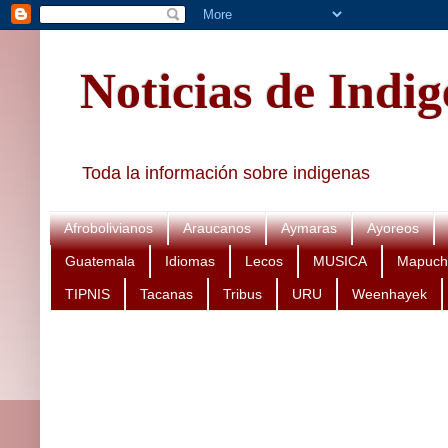
Noticias de Indi
Toda la información sobre indigenas
Afrobolivianos
Araucanos
Aymaras
Ayoreos
Guatemala
Idiomas
Lecos
MUSICA
Mapuch
TIPNIS
Tacanas
Tribus
URU
Weenhayek