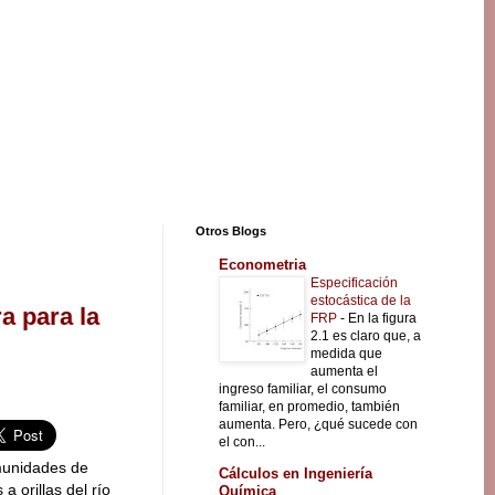
Otros Blogs
Econometria
Especificación
estocástica de la
a para la
FRP
-
En la figura
2.1 es claro que, a
medida que
aumenta el
ingreso familiar, el consumo
familiar, en promedio, también
aumenta. Pero, ¿qué sucede con
el con...
munidades de
Cálculos en Ingeniería
 orillas del río
Química