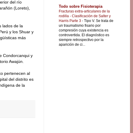
rior del río
Todo sobre Fisioterapia
arañón (Loreto),
Fracturas extra-articulares de la
rodilla - Clasificación de Salter y
Harris Parte 3
-
Tipo V. Se trata de
un traumatismo fisario por
s lados de la
compresión cuya existencia es
Perú y los Shuar y
controvertida. El diagnóstico es
ngüísticas más
siempre retrospectivo por la
aparición de ci...
de Condorcanqui y
torio Awajún.
o pertenecen al
al del distrito es
ndígena de la