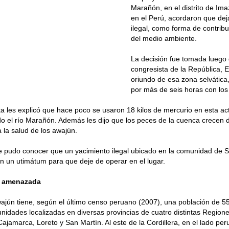
Marañón, en el distrito de Im
en el Perú, acordaron que dej
ilegal, como forma de contribui
del medio ambiente.
La decisión fue tomada luego d
congresista de la República,
oriundo de esa zona selvática
por más de seis horas con los 
ta les explicó que hace poco se usaron 18 kilos de mercurio en esta act
 el río Marañón. Además les dijo que los peces de la cuenca crecen 
a la salud de los awajún.
e pudo conocer que un yacimiento ilegal ubicado en la comunidad de 
on un utimátum para que deje de operar en el lugar.
a amenazada
ajún tiene, según el último censo peruano (2007), una población de 5
idades localizadas en diversas provincias de cuatro distintas Regione
jamarca, Loreto y San Martín. Al este de la Cordillera, en el lado per