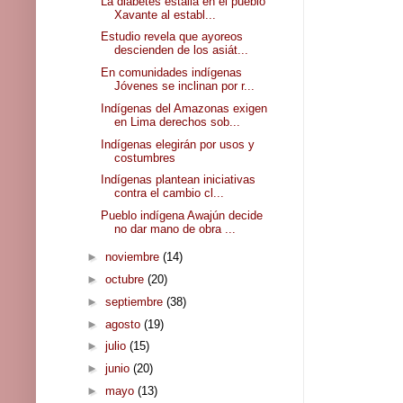
La diabetes estalla en el pueblo
Xavante al establ...
Estudio revela que ayoreos
descienden de los asiát...
En comunidades indígenas
Jóvenes se inclinan por r...
Indígenas del Amazonas exigen
en Lima derechos sob...
Indígenas elegirán por usos y
costumbres
Indígenas plantean iniciativas
contra el cambio cl...
Pueblo indígena Awajún decide
no dar mano de obra ...
►
noviembre
(14)
►
octubre
(20)
►
septiembre
(38)
►
agosto
(19)
►
julio
(15)
►
junio
(20)
►
mayo
(13)