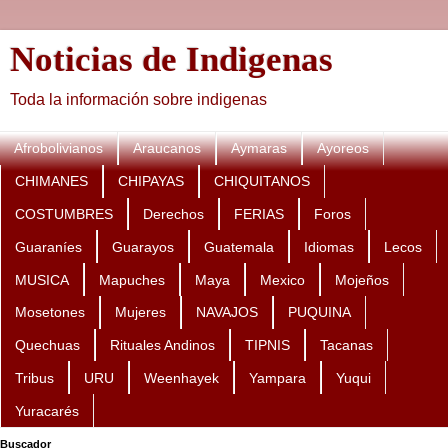
Noticias de Indigenas
Toda la información sobre indigenas
Afrobolivianos
Araucanos
Aymaras
Ayoreos
CHIMANES
CHIPAYAS
CHIQUITANOS
COSTUMBRES
Derechos
FERIAS
Foros
Guaraníes
Guarayos
Guatemala
Idiomas
Lecos
MUSICA
Mapuches
Maya
Mexico
Mojeños
Mosetones
Mujeres
NAVAJOS
PUQUINA
Quechuas
Rituales Andinos
TIPNIS
Tacanas
Tribus
URU
Weenhayek
Yampara
Yuqui
Yuracarés
Buscador