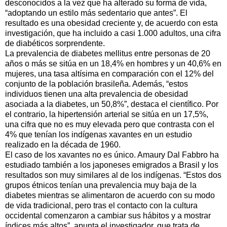
desconocidos a la vez que ha alterado su forma de vida,
“adoptando un estilo más sedentario que antes”. El
resultado es una obesidad creciente y, de acuerdo con esta
investigación, que ha incluido a casi 1.000 adultos, una cifra
de diabéticos sorprendente.
La prevalencia de diabetes mellitus entre personas de 20
años o más se sitúa en un 18,4% en hombres y un 40,6% en
mujeres, una tasa altísima en comparación con el 12% del
conjunto de la población brasileña. Además, “estos
individuos tienen una alta prevalencia de obesidad
asociada a la diabetes, un 50,8%”, destaca el científico. Por
el contrario, la hipertensión arterial se sitúa en un 17,5%,
una cifra que no es muy elevada pero que contrasta con el
4% que tenían los indígenas xavantes en un estudio
realizado en la década de 1960.
El caso de los xavantes no es único. Amaury Dal Fabbro ha
estudiado también a los japoneses emigrados a Brasil y los
resultados son muy similares al de los indígenas. “Estos dos
grupos étnicos tenían una prevalencia muy baja de la
diabetes mientras se alimentaron de acuerdo con su modo
de vida tradicional, pero tras el contacto con la cultura
occidental comenzaron a cambiar sus hábitos y a mostrar
índices más altos”, apunta el investigador, que trata de