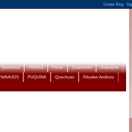
Derechos
FERIAS
Foros
Guaraníes
Guarayos
NAVAJOS
PUQUINA
Quechuas
Rituales Andinos