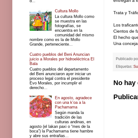
entregan a l
d...
Cultura Mollo
Trata y Tráfi
La cultura Mollo como
se muestra en las
Los trafican
fotografías, se
encuentra en la
Cientos de f
comunidad del mismo
El hecho que
nombre como es la de Mollo
Una concejal
Grande, perteneciente...
Cuatro pueblos del Beni Anuncian
Publicado p
juicio a Morales por hidroeléctrica El
Bala
Etiquetas:
Su
Cuatro pueblos del departamento
del Beni anunciaron ayer iniciar un
proceso legal contra el presidente
No hay 
Evo Morales, por incumplir el
derecho...
Publica
En agosto, agradece
con una k’oa a la
Pachamama
Según manda la
tradición de las
culturas andinas, en
agosto (el lakan paxi o “mes de la
boca”) la Pachamama tiene hambre
y abre sus entrañas...