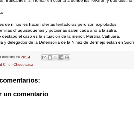
os “traficantes” sin tomar en cuenta a dónde los llevarán y qué destino
co
tes de niños les hacen ofertas tentadoras pero son explotados.
amilias chuquisaqueñas y potosinas salen cada año a la zafra.
 destapó el caso es la situación de la menor, Martina Caihuara.
a y delegados de la Defensoría de la Niñez de Bermejo están en Sucr
or
industry
en
20:14
d Cinti - Chuquisaca
comentarios:
r un comentario