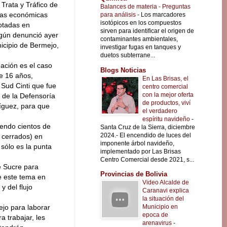
Trata y Tráfico de
Balances de materia - Preguntas
tas económicas
para análisis
-
Los marcadores
isotópicos en los compuestos
otadas en
sirven para identificar el origen de
gún denunció ayer
contaminantes ambientales,
nicipio de Bermejo,
investigar fugas en tanques y
duetos subterrane...
uación es el caso
Blogs Noticias
e 16 años,
En Las Brisas, el
 Sud Cinti que fue
centro comercial
con la mejor oferta
 de la Defensoría
de productos, viví
ríguez, para que
el verdadero
espíritu navideño
-
iendo cientos de
Santa Cruz de la Sierra, diciembre
2024.- El encendido de luces del
 cerrados) en
imponente árbol navideño,
 sólo es la punta
implementado por Las Brisas
Centro Comercial desde 2021, s...
e Sucre para
Provincias de Bolivia
de este tema en
Video Alcalde de
y del flujo
Caranavi explica
la situación del
Municipio en
ejo para laborar
epoca de
 trabajar, les
arenavirus
-