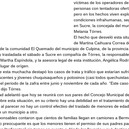
víctimas de los operadores de 
personas con tentadoras ofer
pero en los hechos viven expl
condiciones infrahumanas, se
en Sucre, la concejala del mu
Melania Tórres.
El hecho que desveló esta sit
de Martina Caihuara Correa d
de la comunidad El Quemado del municipio de Culpina, de la provincia
 trasladada el sábado a Sucre en compañía de Tórres, la responsable
Martha Espíndola, y la asesora legal de esta institución, Angélica Rod
 lugar de orígen.
de esta muchacha destapó los casos de trata y tráfico que estarían sufr
scentes y jóvenes chuquisaqueños y potosinos (casi todos quechuistas
el periodo de la zafra entre junio y noviembre de cada año. “Este caso
 dijo Tórres.
ad adelantó que hoy se reunirá con sus pares del Concejo Municipal d
bre esta situación, en su criterio hay una debilidad en el tratamiento 
al parecer no hay un control efectivo del traslado de menores de edad 
e un municipio a otro.
ponsables contaron que cientos de familias llegan en camiones a Berm
 lo preocupante es que los menores tienen el permiso de sus padres para