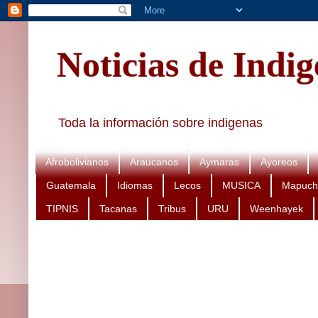
Noticias de Indi
Toda la información sobre indigenas
Afrobolivianos
Araucanos
Aymaras
Ayoreos
Guatemala
Idiomas
Lecos
MUSICA
Mapuch
TIPNIS
Tacanas
Tribus
URU
Weenhayek