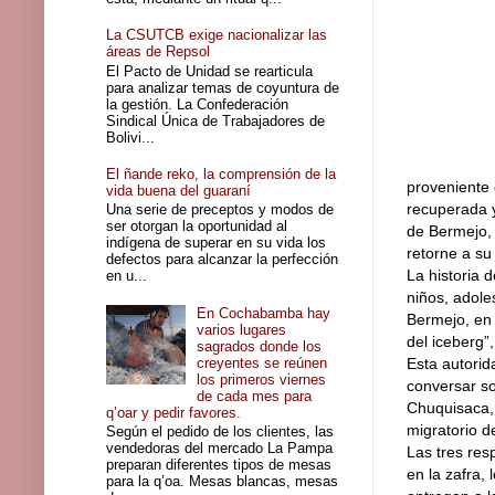
La CSUTCB exige nacionalizar las
áreas de Repsol
El Pacto de Unidad se rearticula
para analizar temas de coyuntura de
la gestión. La Confederación
Sindical Única de Trabajadores de
Bolivi...
El ñande reko, la comprensión de la
proveniente 
vida buena del guaraní
recuperada y
Una serie de preceptos y modos de
ser otorgan la oportunidad al
de Bermejo, 
indígena de superar en su vida los
retorne a su
defectos para alcanzar la perfección
La historia 
en u...
niños, adole
En Cochabamba hay
Bermejo, en 
varios lugares
del iceberg”,
sagrados donde los
creyentes se reúnen
Esta autorid
los primeros viernes
conversar so
de cada mes para
Chuquisaca, 
q’oar y pedir favores.
migratorio d
Según el pedido de los clientes, las
vendedoras del mercado La Pampa
Las tres res
preparan diferentes tipos de mesas
en la zafra,
para la q’oa. Mesas blancas, mesas