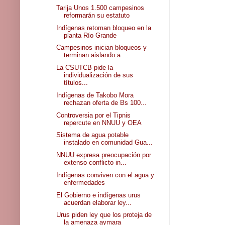
Tarija Unos 1.500 campesinos
reformarán su estatuto
Indígenas retoman bloqueo en la
planta Río Grande
Campesinos inician bloqueos y
terminan aislando a ...
La CSUTCB pide la
individualización de sus
títulos...
Indígenas de Takobo Mora
rechazan oferta de Bs 100...
Controversia por el Tipnis
repercute en NNUU y OEA
Sistema de agua potable
instalado en comunidad Gua...
NNUU expresa preocupación por
extenso conflicto in...
Indígenas conviven con el agua y
enfermedades
El Gobierno e indígenas urus
acuerdan elaborar ley...
Urus piden ley que los proteja de
la amenaza aymara