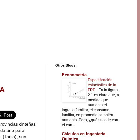
Otros Blogs
Econometria
Especificación
estocástica de la
JA
FRP
-
En la figura
2.1 es claro que, a
medida que
aumenta el
ingreso familiar, el consumo
familiar, en promedio, también
aumenta. Pero, ¿qué sucede con
rovincias cinteñas
el con...
da año para
Cálculos en Ingeniería
 (Tarija), son
Química