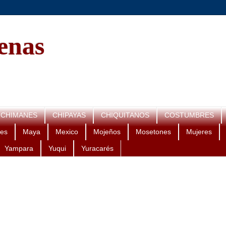
genas
CHIMANES
CHIPAYAS
CHIQUITANOS
COSTUMBRES
es
Maya
Mexico
Mojeños
Mosetones
Mujeres
Yampara
Yuqui
Yuracarés