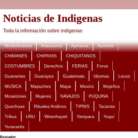
Noticias de Indigenas
Toda la información sobre indigenas
Afrobolivianos
Araucanos
Aymaras
Ayoreos
CHIMANES
CHIPAYAS
CHIQUITANOS
COSTUMBRES
Derechos
FERIAS
Foros
Guaraníes
Guarayos
Guatemala
Idiomas
Lecos
MUSICA
Mapuches
Maya
Mexico
Mojeños
Mosetones
Mujeres
NAVAJOS
PUQUINA
Quechuas
Rituales Andinos
TIPNIS
Tacanas
Tribus
URU
Weenhayek
Yampara
Yuqui
Yuracarés
Buscador