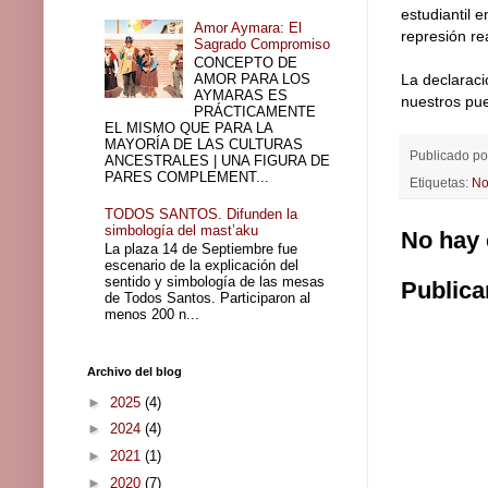
estudiantil 
Amor Aymara: El
represión re
Sagrado Compromiso
CONCEPTO DE
AMOR PARA LOS
La declaraci
AYMARAS ES
nuestros pue
PRÁCTICAMENTE
EL MISMO QUE PARA LA
MAYORÍA DE LAS CULTURAS
Publicado p
ANCESTRALES | UNA FIGURA DE
PARES COMPLEMENT...
Etiquetas:
No
TODOS SANTOS. Difunden la
simbología del mast’aku
No hay 
La plaza 14 de Septiembre fue
escenario de la explicación del
sentido y simbología de las mesas
Publica
de Todos Santos. Participaron al
menos 200 n...
Archivo del blog
►
2025
(4)
►
2024
(4)
►
2021
(1)
►
2020
(7)