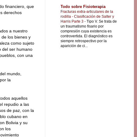
do financiero, que
Todo sobre Fisioterapia
Fracturas extra-articulares de la
los derechos
rodilla - Clasificación de Salter y
Harris Parte 3
-
Tipo V. Se trata de
un traumatismo fisario por
ados a nuestro
compresión cuya existencia es
controvertida. El diagnóstico es
 de los bienes y
siempre retrospectivo por la
raleza como sujeto
aparición de ci...
io del ser humano
s pueblos, con una
s del mundo,
por la
 todos aquellos
l repudio a las
sos de paz, con la
ueblo cubano en
on Bolivia y su
on los
movimiento