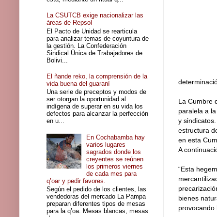
La CSUTCB exige nacionalizar las
áreas de Repsol
El Pacto de Unidad se rearticula
para analizar temas de coyuntura de
la gestión. La Confederación
Sindical Única de Trabajadores de
Bolivi...
El ñande reko, la comprensión de la
determinació
vida buena del guaraní
Una serie de preceptos y modos de
ser otorgan la oportunidad al
La Cumbre de
indígena de superar en su vida los
paralela a l
defectos para alcanzar la perfección
y sindicatos
en u...
estructura d
En Cochabamba hay
en esta Cumb
varios lugares
A continuac
sagrados donde los
creyentes se reúnen
los primeros viernes
“Esta hegemon
de cada mes para
mercantiliza
q’oar y pedir favores.
precarización
Según el pedido de los clientes, las
vendedoras del mercado La Pampa
bienes natur
preparan diferentes tipos de mesas
provocando la
para la q’oa. Mesas blancas, mesas