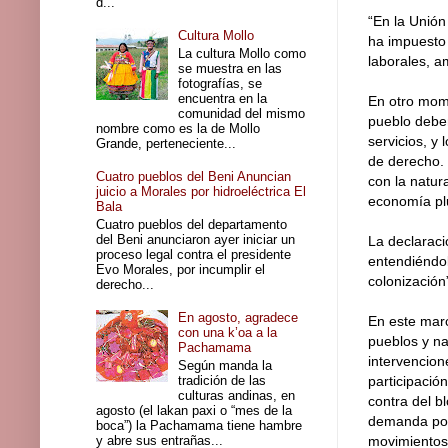
d...
“En la Unión
Cultura Mollo
ha impuesto 
La cultura Mollo como
laborales, am
se muestra en las
fotografías, se
encuentra en la
En otro mome
comunidad del mismo
pueblo deben
nombre como es la de Mollo
servicios, y
Grande, perteneciente...
de derecho. 
Cuatro pueblos del Beni Anuncian
con la natur
juicio a Morales por hidroeléctrica El
economía plu
Bala
Cuatro pueblos del departamento
del Beni anunciaron ayer iniciar un
La declaraci
proceso legal contra el presidente
entendiéndol
Evo Morales, por incumplir el
colonización
derecho...
En agosto, agradece
En este marc
con una k’oa a la
pueblos y na
Pachamama
intervencion
Según manda la
tradición de las
participació
culturas andinas, en
contra del b
agosto (el lakan paxi o “mes de la
demanda por 
boca”) la Pachamama tiene hambre
y abre sus entrañas...
movimientos 