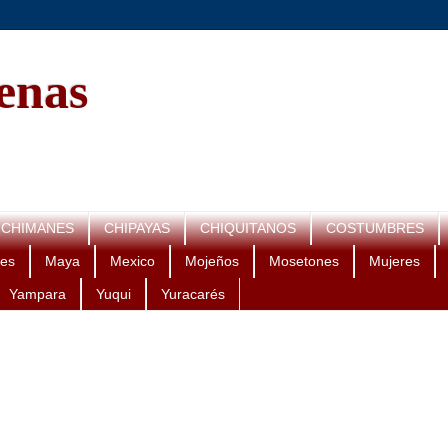
genas
CHIMANES
CHIPAYAS
CHIQUITANOS
COSTUMBRES
es
Maya
Mexico
Mojeños
Mosetones
Mujeres
Yampara
Yuqui
Yuracarés