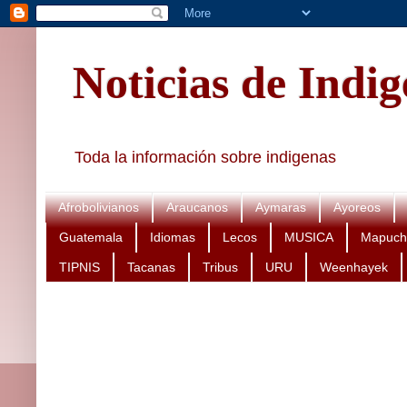
Noticias de Indi
Toda la información sobre indigenas
Afrobolivianos
Araucanos
Aymaras
Ayoreos
Guatemala
Idiomas
Lecos
MUSICA
Mapuch
TIPNIS
Tacanas
Tribus
URU
Weenhayek