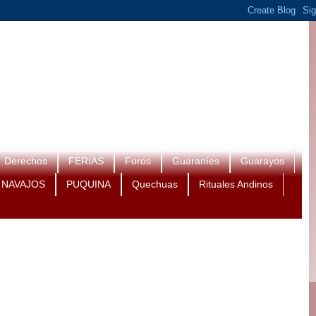
Derechos
FERIAS
Foros
Guaraníes
Guarayos
NAVAJOS
PUQUINA
Quechuas
Rituales Andinos