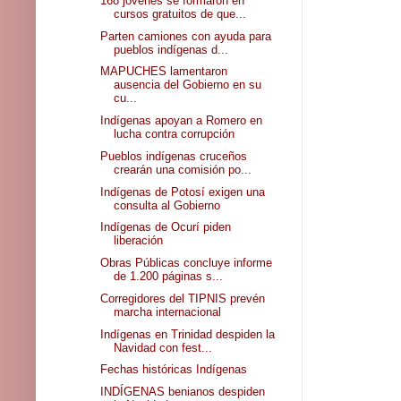
168 jóvenes se formaron en
cursos gratuitos de que...
Parten camiones con ayuda para
pueblos indígenas d...
MAPUCHES lamentaron
ausencia del Gobierno en su
cu...
Indígenas apoyan a Romero en
lucha contra corrupción
Pueblos indígenas cruceños
crearán una comisión po...
Indígenas de Potosí exigen una
consulta al Gobierno
Indígenas de Ocurí piden
liberación
Obras Públicas concluye informe
de 1.200 páginas s...
Corregidores del TIPNIS prevén
marcha internacional
Indígenas en Trinidad despiden la
Navidad con fest...
Fechas históricas Indígenas
INDÍGENAS benianos despiden