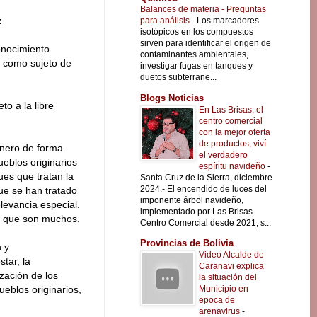
Balances de materia - Preguntas
z
para análisis
-
Los marcadores
isotópicos en los compuestos
sirven para identificar el origen de
onocimiento
contaminantes ambientales,
a como sujeto de
investigar fugas en tanques y
duetos subterrane...
Blogs Noticias
o a la libre
En Las Brisas, el
centro comercial
con la mejor oferta
de productos, viví
enero de forma
el verdadero
eblos originarios
espíritu navideño
-
ues que tratan la
Santa Cruz de la Sierra, diciembre
2024.- El encendido de luces del
que se han tratado
imponente árbol navideño,
levancia especial.
implementado por Las Brisas
, que son muchos.
Centro Comercial desde 2021, s...
Provincias de Bolivia
n y
Video Alcalde de
tar, la
Caranavi explica
ización de los
la situación del
Municipio en
ueblos originarios,
epoca de
arenavirus
-