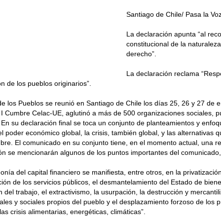
Santiago de Chile/ Pasa la Vo
La declaración apunta “al rec
constitucional de la naturalez
derecho”.
La declaración reclama “Respet
n de los pueblos originarios”.
 los Pueblos se reunió en Santiago de Chile los días 25, 26 y 27 de 
a I Cumbre Celac-UE, aglutinó a más de 500 organizaciones sociales, pu
. En su declaración final se toca un conjunto de planteamientos y enfoq
el poder económico global, la crisis, también global, y las alternativas 
re. El comunicado en su conjunto tiene, en el momento actual, una re
ión se mencionarán algunos de los puntos importantes del comunicado
ía del capital financiero se manifiesta, entre otros, en la privatizació
ción de los servicios públicos, el desmantelamiento del Estado de bienes
 del trabajo, el extractivismo, la usurpación, la destrucción y mercantil
ales y sociales propios del pueblo y el desplazamiento forzoso de los p
s crisis alimentarias, energéticas, climáticas”.