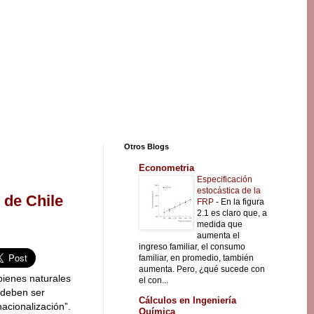
Otros Blogs
Econometria
Especificación
estocástica de la
 de Chile
FRP
-
En la figura
2.1 es claro que, a
medida que
aumenta el
ingreso familiar, el consumo
familiar, en promedio, también
aumenta. Pero, ¿qué sucede con
ienes naturales
el con...
 deben ser
Cálculos en Ingeniería
acionalización”.
Química