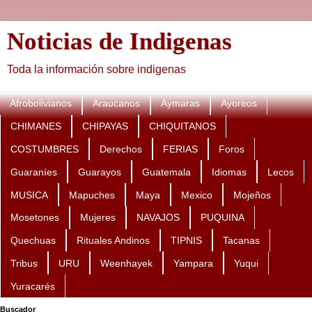
Noticias de Indigenas
Toda la información sobre indigenas
Afrobolivianos
Araucanos
Aymaras
Ayoreos
CHIMANES
CHIPAYAS
CHIQUITANOS
COSTUMBRES
Derechos
FERIAS
Foros
Guaraníes
Guarayos
Guatemala
Idiomas
Lecos
MUSICA
Mapuches
Maya
Mexico
Mojeños
Mosetones
Mujeres
NAVAJOS
PUQUINA
Quechuas
Rituales Andinos
TIPNIS
Tacanas
Tribus
URU
Weenhayek
Yampara
Yuqui
Yuracarés
Buscador