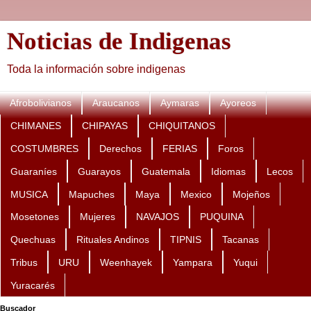
Noticias de Indigenas
Toda la información sobre indigenas
Afrobolivianos
Araucanos
Aymaras
Ayoreos
CHIMANES
CHIPAYAS
CHIQUITANOS
COSTUMBRES
Derechos
FERIAS
Foros
Guaraníes
Guarayos
Guatemala
Idiomas
Lecos
MUSICA
Mapuches
Maya
Mexico
Mojeños
Mosetones
Mujeres
NAVAJOS
PUQUINA
Quechuas
Rituales Andinos
TIPNIS
Tacanas
Tribus
URU
Weenhayek
Yampara
Yuqui
Yuracarés
Buscador