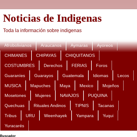
Noticias de Indigenas
Toda la información sobre indigenas
Afrobolivianos
Araucanos
Aymaras
Ayoreos
CHIMANES
CHIPAYAS
CHIQUITANOS
COSTUMBRES
Derechos
FERIAS
Foros
Guaraníes
Guarayos
Guatemala
Idiomas
Lecos
MUSICA
Mapuches
Maya
Mexico
Mojeños
Mosetones
Mujeres
NAVAJOS
PUQUINA
Quechuas
Rituales Andinos
TIPNIS
Tacanas
Tribus
URU
Weenhayek
Yampara
Yuqui
Yuracarés
Buscador