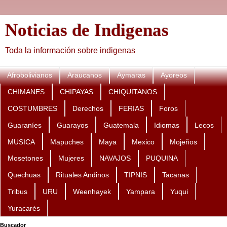
Noticias de Indigenas
Toda la información sobre indigenas
Afrobolivianos
Araucanos
Aymaras
Ayoreos
CHIMANES
CHIPAYAS
CHIQUITANOS
COSTUMBRES
Derechos
FERIAS
Foros
Guaraníes
Guarayos
Guatemala
Idiomas
Lecos
MUSICA
Mapuches
Maya
Mexico
Mojeños
Mosetones
Mujeres
NAVAJOS
PUQUINA
Quechuas
Rituales Andinos
TIPNIS
Tacanas
Tribus
URU
Weenhayek
Yampara
Yuqui
Yuracarés
Buscador