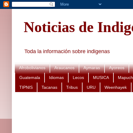
Noticias de Indi
Toda la información sobre indigenas
Afrobolivianos
Araucanos
Aymaras
Ayoreos
Guatemala
Idiomas
Lecos
MUSICA
Mapuch
TIPNIS
Tacanas
Tribus
URU
Weenhayek