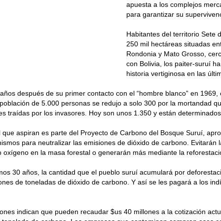
apuesta a los complejos mer
para garantizar su supervivenc
Habitantes del territorio Sete
250 mil hectáreas situadas en
Rondonia y Mato Grosso, cerca
con Bolivia, los paiter-suruí h
historia vertiginosa en las últ
años después de su primer contacto con el “hombre blanco” en 1969, c
a población de 5.000 personas se redujo a solo 300 por la mortandad q
 traídas por los invasores. Hoy son unos 1.350 y están determinados
l que aspiran es parte del Proyecto de Carbono del Bosque Suruí, apro
smos para neutralizar las emisiones de dióxido de carbono. Evitarán l
oxígeno en la masa forestal o generarán más mediante la reforestaci
mos 30 años, la cantidad que el pueblo suruí acumulará por deforestac
ones de toneladas de dióxido de carbono. Y así se les pagará a los in
ones indican que pueden recaudar $us 40 millones a la cotización act