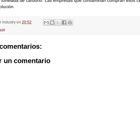
r tonelada de carbono. Las empresas que contaminan compran esos cer
olución.
or
industry
en
20:52
asil
comentarios:
r un comentario