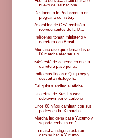
Fustco convoca a celebrar año
nuevo de las nacione...
Destacan a la Pachamama en
programa de history
Asamblea de OEA recibirá a
representantes de la IX...
Indígenas toman ministerio y
carreteras en Brasil ...
Montaño dice que demandas de
IX marcha afectan a o...
54% está de acuerdo en que la
carretera pase por e...
Indígenas llegan a Quiquibey y
descartan diálogo h...
Del quipus andino al afiche
Una etnia de Brasil busca
sobrevivir por el carbono
Unos 80 niños caminan con sus
padres en la IX marcha
Marcha indígena pasa Yucumo y
soporta rechazo de "...
La marcha indígena está en
camino hacia Yucumo