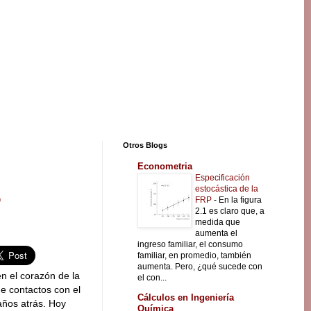
Otros Blogs
Econometria
Especificación
estocástica de la
o
FRP
-
En la figura
2.1 es claro que, a
medida que
aumenta el
ingreso familiar, el consumo
familiar, en promedio, también
aumenta. Pero, ¿qué sucede con
en el corazón de la
el con...
e contactos con el
Cálculos en Ingeniería
ños atrás. Hoy
Química