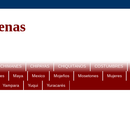
genas
CHIMANES
CHIPAYAS
CHIQUITANOS
COSTUMBRES
es
Maya
Mexico
Mojeños
Mosetones
Mujeres
Yampara
Yuqui
Yuracarés