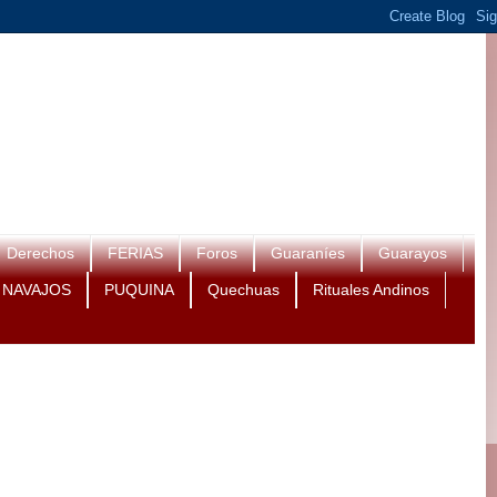
Derechos
FERIAS
Foros
Guaraníes
Guarayos
NAVAJOS
PUQUINA
Quechuas
Rituales Andinos