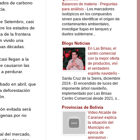
cados de carbono
Balances de materia - Preguntas
ia.
para análisis
-
Los marcadores
isotópicos en los compuestos
sirven para identificar el origen de
 de Setembro, casi
contaminantes ambientales,
tre los estados de
investigar fugas en tanques y
 de la frontera
duetos subterrane...
an vivido una
Blogs Noticias
imas décadas.
En Las Brisas, el
centro comercial
con la mejor oferta
asi llegan a la
de productos, viví
ue causaron las
el verdadero
 a perdurar.
espíritu navideño
-
Santa Cruz de la Sierra, diciembre
2024.- El encendido de luces del
bado en abril, que
imponente árbol navideño,
a deforestación
implementado por Las Brisas
ón.
Centro Comercial desde 2021, s...
Provincias de Bolivia
ión evitada será
Video Alcalde de
dígenas por no
Caranavi explica
la situación del
Municipio en
epoca de
ual del mercado,
arenavirus
-