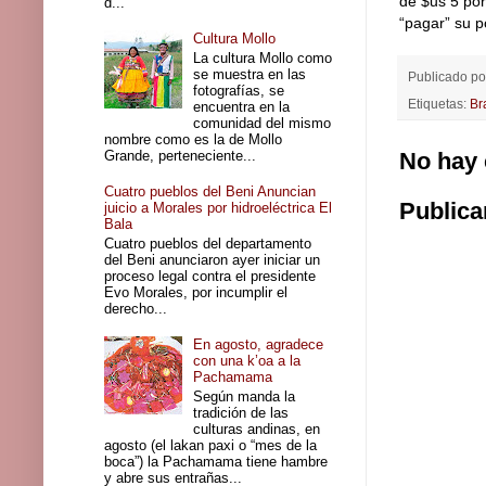
de $us 5 po
d...
“pagar” su p
Cultura Mollo
La cultura Mollo como
se muestra en las
Publicado p
fotografías, se
Etiquetas:
Br
encuentra en la
comunidad del mismo
nombre como es la de Mollo
Grande, perteneciente...
No hay 
Cuatro pueblos del Beni Anuncian
Publica
juicio a Morales por hidroeléctrica El
Bala
Cuatro pueblos del departamento
del Beni anunciaron ayer iniciar un
proceso legal contra el presidente
Evo Morales, por incumplir el
derecho...
En agosto, agradece
con una k’oa a la
Pachamama
Según manda la
tradición de las
culturas andinas, en
agosto (el lakan paxi o “mes de la
boca”) la Pachamama tiene hambre
y abre sus entrañas...