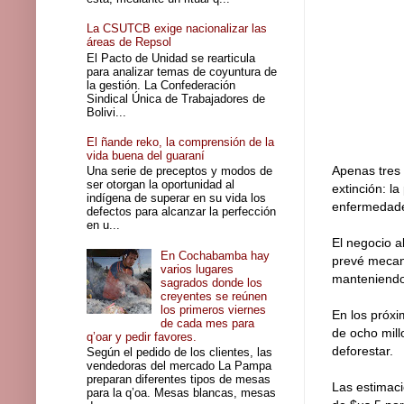
La CSUTCB exige nacionalizar las
áreas de Repsol
El Pacto de Unidad se rearticula
para analizar temas de coyuntura de
la gestión. La Confederación
Sindical Única de Trabajadores de
Bolivi...
El ñande reko, la comprensión de la
vida buena del guaraní
Apenas tres 
Una serie de preceptos y modos de
ser otorgan la oportunidad al
extinción: l
indígena de superar en su vida los
enfermedades
defectos para alcanzar la perfección
en u...
El negocio a
En Cochabamba hay
prevé mecani
varios lugares
manteniendo 
sagrados donde los
creyentes se reúnen
los primeros viernes
En los próxi
de cada mes para
de ocho mill
q’oar y pedir favores.
deforestar.
Según el pedido de los clientes, las
vendedoras del mercado La Pampa
preparan diferentes tipos de mesas
Las estimaci
para la q’oa. Mesas blancas, mesas