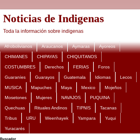
Noticias de Indigenas
Toda la información sobre indigenas
Afrobolivianos
Araucanos
Aymaras
Ayoreos
CHIMANES
CHIPAYAS
CHIQUITANOS
COSTUMBRES
Derechos
FERIAS
Foros
Guaraníes
Guarayos
Guatemala
Idiomas
Lecos
MUSICA
Mapuches
Maya
Mexico
Mojeños
Mosetones
Mujeres
NAVAJOS
PUQUINA
Quechuas
Rituales Andinos
TIPNIS
Tacanas
Tribus
URU
Weenhayek
Yampara
Yuqui
Yuracarés
Buscador