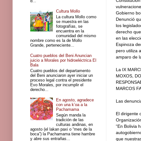
Constitución
d...
vulneracione
Cultura Mollo
Gobierno bol
La cultura Mollo como
Denunció que
se muestra en las
los legislad
fotografías, se
encuentra en la
derecho que 
comunidad del mismo
en las elecc
nombre como es la de Mollo
Espinoza den
Grande, perteneciente...
pero utiliza
Cuatro pueblos del Beni Anuncian
amparo de la
juicio a Morales por hidroeléctrica El
Bala
La IX MARC
Cuatro pueblos del departamento
del Beni anunciaron ayer iniciar un
MOXOS, DO
proceso legal contra el presidente
RESPONSAB
Evo Morales, por incumplir el
MARCOS FA
derecho...
En agosto, agradece
Las denunci
con una k’oa a la
Pachamama
El dirigent
Según manda la
tradición de las
Organización
culturas andinas, en
“En Bolivia 
agosto (el lakan paxi o “mes de la
autogobiern
boca”) la Pachamama tiene hambre
y abre sus entrañas...
que nuestras