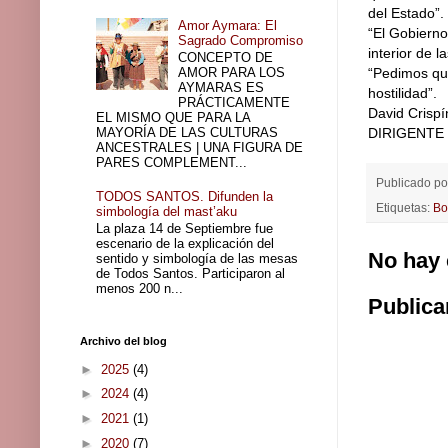
del Estado”.
Amor Aymara: El
“El Gobierno
Sagrado Compromiso
interior de l
CONCEPTO DE
AMOR PARA LOS
“Pedimos que
AYMARAS ES
hostilidad”.
PRÁCTICAMENTE
David Crisp
EL MISMO QUE PARA LA
MAYORÍA DE LAS CULTURAS
DIRIGENTE
ANCESTRALES | UNA FIGURA DE
PARES COMPLEMENT...
Publicado p
TODOS SANTOS. Difunden la
Etiquetas:
Bo
simbología del mast’aku
La plaza 14 de Septiembre fue
escenario de la explicación del
No hay 
sentido y simbología de las mesas
de Todos Santos. Participaron al
menos 200 n...
Publica
Archivo del blog
►
2025
(4)
►
2024
(4)
►
2021
(1)
►
2020
(7)