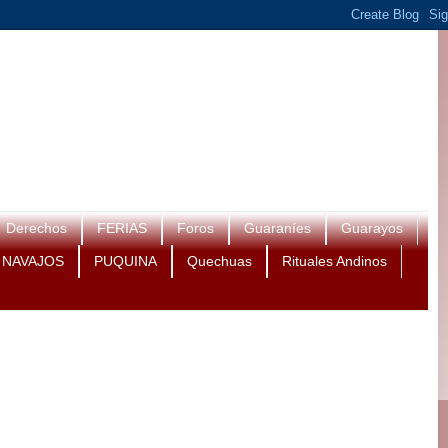
Derechos
FERIAS
Foros
Guaraníes
Guarayos
NAVAJOS
PUQUINA
Quechuas
Rituales Andinos