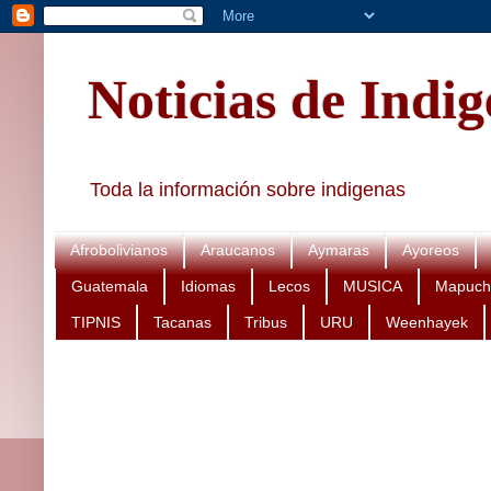
Noticias de Indi
Toda la información sobre indigenas
Afrobolivianos
Araucanos
Aymaras
Ayoreos
Guatemala
Idiomas
Lecos
MUSICA
Mapuch
TIPNIS
Tacanas
Tribus
URU
Weenhayek