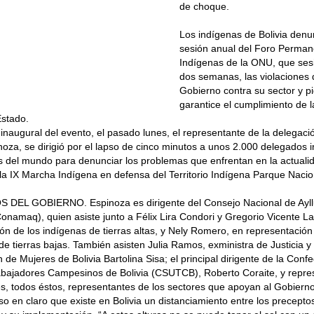
de choque.
Los indígenas de Bolivia denu
sesión anual del Foro Perman
Indígenas de la ONU, que ses
dos semanas, las violaciones
Gobierno contra su sector y p
garantice el cumplimiento de l
Estado.
 inaugural del evento, el pasado lunes, el representante de la delegaci
noza, se dirigió por el lapso de cinco minutos a unos 2.000 delegados 
s del mundo para denunciar los problemas que enfrentan en la actuali
e la IX Marcha Indígena en defensa del Territorio Indígena Parque Nacio
 DEL GOBIERNO. Espinoza es dirigente del Consejo Nacional de Ayll
onamaq), quien asiste junto a Félix Lira Condori y Gregorio Vicente L
ón de los indígenas de tierras altas, y Nely Romero, en representación
e tierras bajas. También asisten Julia Ramos, exministra de Justicia y
 de Mujeres de Bolivia Bartolina Sisa; el principal dirigente de la Conf
abajadores Campesinos de Bolivia (CSUTCB), Roberto Coraite, y repre
s, todos éstos, representantes de los sectores que apoyan al Gobierno
o en claro que existe en Bolivia un distanciamiento entre los preceptos