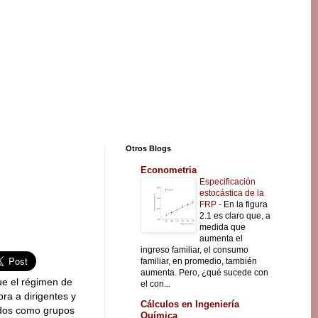
Otros Blogs
Econometria
Especificación
estocástica de la
FRP
-
En la figura
2.1 es claro que, a
medida que
aumenta el
ingreso familiar, el consumo
familiar, en promedio, también
aumenta. Pero, ¿qué sucede con
ue el régimen de
el con...
ra a dirigentes y
Cálculos en Ingeniería
iados como grupos
Química