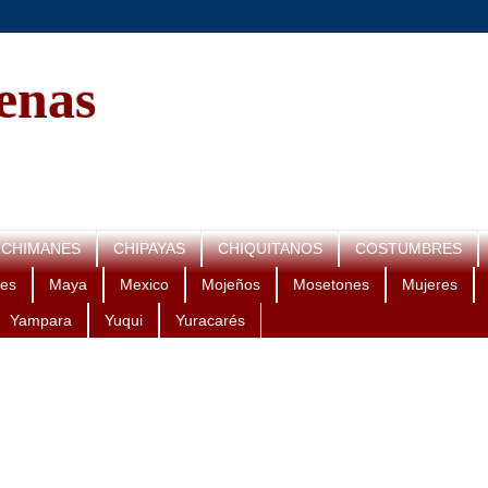
genas
CHIMANES
CHIPAYAS
CHIQUITANOS
COSTUMBRES
es
Maya
Mexico
Mojeños
Mosetones
Mujeres
Yampara
Yuqui
Yuracarés