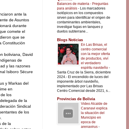
Balances de materia - Preguntas
para análisis
-
Los marcadores
isotópicos en los compuestos
nciaron ante la
sirven para identificar el origen de
ente de Asuntos
contaminantes ambientales,
ionará durante
investigar fugas en tanques y
 que comete el
duetos subterrane...
idieron que se
Blogs Noticias
a Constitución
En Las Brisas, el
centro comercial
con la mejor oferta
ón boliviana, David
de productos, viví
indígenas de
el verdadero
dad y las razones
espíritu navideño
-
nal Isiboro Sécure
Santa Cruz de la Sierra, diciembre
2024.- El encendido de luces del
imponente árbol navideño,
us y Markas del
implementado por Las Brisas
aime en
Centro Comercial desde 2021, s...
 de los
Provincias de Bolivia
 delegada de la
Video Alcalde de
ederación Sindical
Caranavi explica
sentantes de los
la situación del
Municipio en
.
epoca de
 de la
arenavirus
-