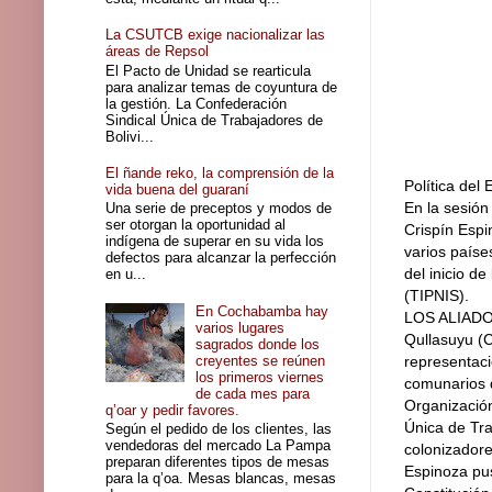
La CSUTCB exige nacionalizar las
áreas de Repsol
El Pacto de Unidad se rearticula
para analizar temas de coyuntura de
la gestión. La Confederación
Sindical Única de Trabajadores de
Bolivi...
El ñande reko, la comprensión de la
Política del 
vida buena del guaraní
En la sesión
Una serie de preceptos y modos de
ser otorgan la oportunidad al
Crispín Espi
indígena de superar en su vida los
varios paíse
defectos para alcanzar la perfección
del inicio d
en u...
(TIPNIS).
En Cochabamba hay
LOS ALIADOS
varios lugares
Qullasuyu (C
sagrados donde los
creyentes se reúnen
representaci
los primeros viernes
comunarios d
de cada mes para
Organización
q’oar y pedir favores.
Única de Tr
Según el pedido de los clientes, las
vendedoras del mercado La Pampa
colonizadore
preparan diferentes tipos de mesas
Espinoza pus
para la q’oa. Mesas blancas, mesas