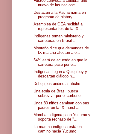
Fustco convoca a celebrar año
nuevo de las nacione...
Destacan a la Pachamama en
programa de history
Asamblea de OEA recibirá a
representantes de la IX...
Indígenas toman ministerio y
carreteras en Brasil ...
Montaño dice que demandas de
IX marcha afectan a o...
54% está de acuerdo en que la
carretera pase por e...
Indígenas llegan a Quiquibey y
descartan diálogo h...
Del quipus andino al afiche
Una etnia de Brasil busca
sobrevivir por el carbono
Unos 80 niños caminan con sus
padres en la IX marcha
Marcha indígena pasa Yucumo y
soporta rechazo de "...
La marcha indígena está en
camino hacia Yucumo