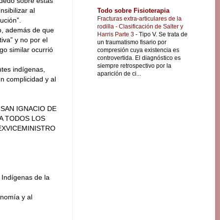
 dedo sobre estas
sibilizar al
Todo sobre Fisioterapia
Fracturas extra-articulares de la
ución”.
rodilla - Clasificación de Salter y
rno, además de que
Harris Parte 3
-
Tipo V. Se trata de
iva” y no por el
un traumatismo fisario por
o similar ocurrió
compresión cuya existencia es
controvertida. El diagnóstico es
siempre retrospectivo por la
ntes indígenas,
aparición de ci...
n complicidad y al
 SAN IGNACIO DE
 A TODOS LOS
EXVICEMINISTRO
 Indígenas de la
onomía y al