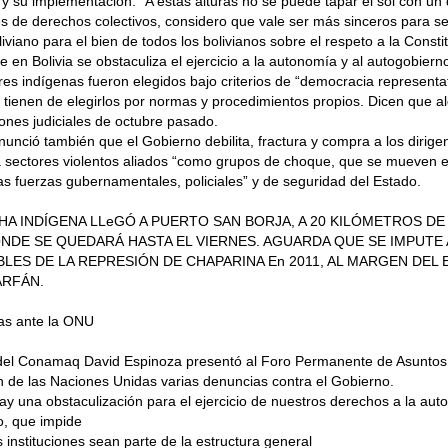
 y su implementación. “A estas alturas no se puede tapar el sol con un
s de derechos colectivos, considero que vale ser más sinceros para sen
iviano para el bien de todos los bolivianos sobre el respeto a la Constit
 en Bolivia se obstaculiza el ejercicio a la autonomía y al autogobie
ores indígenas fueron elegidos bajo criterios de “democracia representat
tienen de elegirlos por normas y procedimientos propios. Dicen que alg
iones judiciales de octubre pasado.
unció también que el Gobierno debilita, fractura y compra a los dirige
 a sectores violentos aliados “como grupos de choque, que se mueven e
s fuerzas gubernamentales, policiales” y de seguridad del Estado.
HA INDÍGENA LLeGÓ A PUERTO SAN BORJA, A 20 KILÓMETROS DE
NDE SE QUEDARÁ HASTA EL VIERNES. AGUARDA QUE SE IMPUTE
LES DE LA REPRESIÓN DE CHAPARINA En 2011, AL MARGEN DEL 
RFÁN.
as ante la ONU
e del Conamaq David Espinoza presentó al Foro Permanente de Asuntos
 de las Naciones Unidas varias denuncias contra el Gobierno.
hay una obstaculización para el ejercicio de nuestros derechos a la aut
o, que impide
 instituciones sean parte de la estructura general