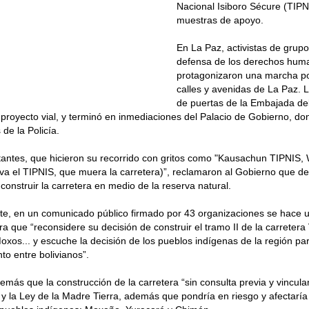
Nacional Isiboro Sécure (TIPNI
muestras de apoyo.
En La Paz, activistas de grupo
defensa de los derechos hum
protagonizaron una marcha por
calles y avenidas de La Paz. L
de puertas de la Embajada del
l proyecto vial, y terminó en inmediaciones del Palacio de Gobierno, d
 de la Policía.
tantes, que hicieron su recorrido con gritos como "Kausachun TIPNIS
iva el TIPNIS, que muera la carretera)”, reclamaron al Gobierno que de
 construir la carretera en medio de la reserva natural.
te, en un comunicado público firmado por 43 organizaciones se hace 
a que “reconsidere su decisión de construir el tramo II de la carretera 
oxos... y escuche la decisión de los pueblos indígenas de la región par
to entre bolivianos”.
emás que la construcción de la carretera “sin consulta previa y vinculan
 y la Ley de la Madre Tierra, además que pondría en riesgo y afectaría 