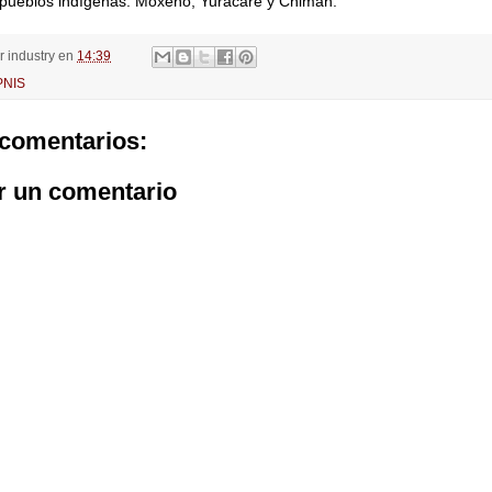
s pueblos indígenas: Moxeño, Yuracaré y Chimán.
or
industry
en
14:39
PNIS
comentarios:
r un comentario