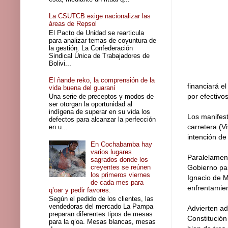
La CSUTCB exige nacionalizar las
áreas de Repsol
El Pacto de Unidad se rearticula
para analizar temas de coyuntura de
la gestión. La Confederación
Sindical Única de Trabajadores de
Bolivi...
El ñande reko, la comprensión de la
financiará e
vida buena del guaraní
por efectivos
Una serie de preceptos y modos de
ser otorgan la oportunidad al
indígena de superar en su vida los
Los manifes
defectos para alcanzar la perfección
carretera (V
en u...
intención de
En Cochabamba hay
varios lugares
Paralelamen
sagrados donde los
creyentes se reúnen
Gobierno par
los primeros viernes
Ignacio de M
de cada mes para
enfrentamien
q’oar y pedir favores.
Según el pedido de los clientes, las
vendedoras del mercado La Pampa
Advierten ad
preparan diferentes tipos de mesas
Constitución
para la q’oa. Mesas blancas, mesas