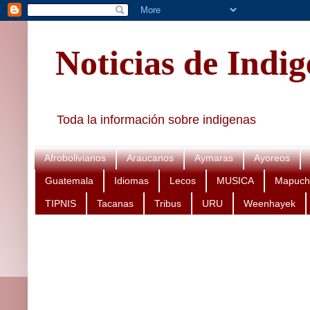
Noticias de Indi
Toda la información sobre indigenas
Afrobolivianos
Araucanos
Aymaras
Ayoreos
Guatemala
Idiomas
Lecos
MUSICA
Mapuch
TIPNIS
Tacanas
Tribus
URU
Weenhayek