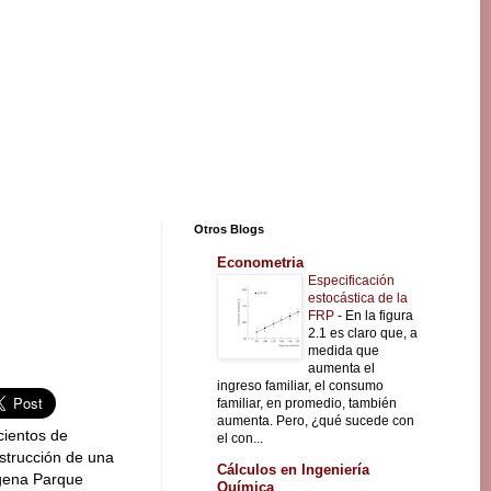
Otros Blogs
Econometria
Especificación
estocástica de la
FRP
-
En la figura
2.1 es claro que, a
medida que
aumenta el
ingreso familiar, el consumo
familiar, en promedio, también
aumenta. Pero, ¿qué sucede con
cientos de
el con...
strucción de una
Cálculos en Ingeniería
dígena Parque
Química