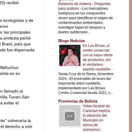
S) recibió
Balances de materia - Preguntas
para análisis
-
Los marcadores
isotópicos en los compuestos
sirven para identificar el origen de
s ecologistas y de
contaminantes ambientales,
anos
investigar fugas en tanques y
 las principales
duetos subterrane...
a protesta partió
Blogs Noticias
 Brasil, país que
En Las Brisas, el
onde fue dispersada
centro comercial
con la mejor oferta
de productos, viví
el verdadero
, Wañuchun
espíritu navideño
-
sista en su
Santa Cruz de la Sierra, diciembre
2024.- El encendido de luces del
imponente árbol navideño,
implementado por Las Brisas
un llamado al
Centro Comercial desde 2021, s...
Villa Tunari-San
Provincias de Bolivia
a evitar el
Video Alcalde de
Caranavi explica
la situación del
Municipio en
te” vulneraría la
epoca de
el derecho a vivir
arenavirus
-