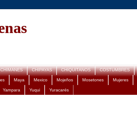
genas
CHIMANES
CHIPAYAS
CHIQUITANOS
COSTUMBRES
es
Maya
Mexico
Mojeños
Mosetones
Mujeres
Yampara
Yuqui
Yuracarés