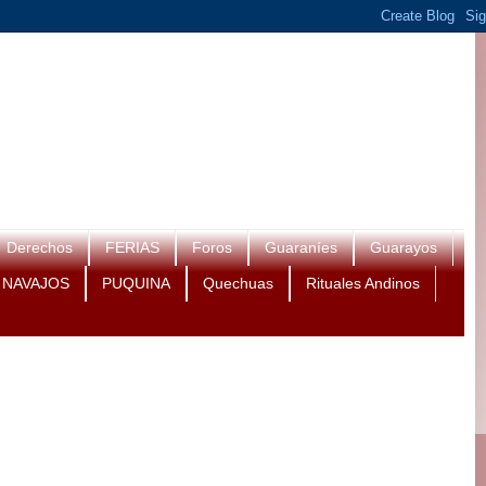
Derechos
FERIAS
Foros
Guaraníes
Guarayos
NAVAJOS
PUQUINA
Quechuas
Rituales Andinos