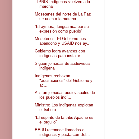
TIPNIS Indígenas vuelven a la
marcha
Mosetenes del norte de La Paz
se unen a la marcha ...
“El aymara, lengua rica por su
expresión como pueblo”
Mosetenes: El Gobierno nos
abandonó y USAID nos ay...
Gobierno logra avances con
indígenas para instalar...
Siguen jornadas de audiovisual
indígena
Indígenas rechazan
"acusaciones" del Gobierno y
ac...
Alistan jornadas audiovisuales de
los pueblos indí...
Ministro: Los indígenas explotan
el Isiboro
“El espíritu de la tribu Apache es
el orgullo”
EEUU reconoce llamadas a
indígenas y pacta con Bol...