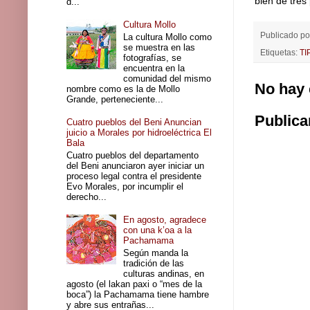
bien de tre
d...
Cultura Mollo
Publicado p
La cultura Mollo como
se muestra en las
Etiquetas:
TI
fotografías, se
encuentra en la
comunidad del mismo
No hay 
nombre como es la de Mollo
Grande, perteneciente...
Publica
Cuatro pueblos del Beni Anuncian
juicio a Morales por hidroeléctrica El
Bala
Cuatro pueblos del departamento
del Beni anunciaron ayer iniciar un
proceso legal contra el presidente
Evo Morales, por incumplir el
derecho...
En agosto, agradece
con una k’oa a la
Pachamama
Según manda la
tradición de las
culturas andinas, en
agosto (el lakan paxi o “mes de la
boca”) la Pachamama tiene hambre
y abre sus entrañas...