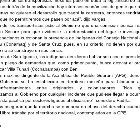
rigente de los transportistas moxeños puso en duda la legitimidad de 
ue detrás de la movilización hay intereses económicos de gente que no
genas no quieren el desarrollo que traerá la carretera, entonces tend
que no permitiremos que pasen por acá”, dijo Vargas.
a de los transportistas pidió al Gobierno que una comisión técnica reali
oro Sécure para que evidencie la deforestación del lugar e investi
s ignacianos cuestionan la presencia de indígenas del Consejo Nacional
yu (Conamaq) y de Santa Cruz, pues, en su criterio, no tienen por q
 no se construye en sus tierras.
ros de San Ignacio, los indígenas decidieron hablar solo con el presi
un pliego de demandas que, como primer punto, busca desviar el pro
car Villa Tunari (Cochabamba) con Beni.
la, máximo dirigente de la Asamblea del Pueblo Guaraní (APG), den
l Gobierno se ha establecido en territorio moxeño para bloquear a
nfrentamientos entre originarios y colonizadores. “Nos qu
zamos al Gobierno por cualquier incidente que pudiese llegar a ocurri
sta pacífica por sectores ligados al oficialismo”, consideró Padilla.
as aseguran que la marcha se enmarca en el uso del derecho ciudad
l libre tránsito por el territorio nacional, contemplados en la CPE.
a