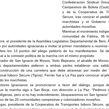
Confederación Sindical Únic
Campesinos de Bolivia (Csut
y de la Cooperativa de Tra
Sécure, tras conocer el pedid
marchistas y el Gobierno 
autoridades moxeñas.
Mientras el movimiento indíge
comunidad de Fátima, 36 ki
ré, el presidente de la Asamblea Legislativa Departamental de Beni, Á
 por autoridades ignacianas a invitar al primer mandatario a reunirse
sobre los 13 puntos del pliego petitorio de los manifestantes. Se d
l a la comisión política de la marcha con el mismo propósito.
ador de San Ignacio de Moxos, Sixto Bejarano; el alcalde de Moxos, 
s departamentales pidieron a ambas partes establecer una salida
construcción de una carretera que debe atravesar por medio del Te
nal Isiboro Sécure (Tipnis). Ferrier fue a La Paz para convocar al je
do los marchistas.
ctores ignacianos se pronunciaron a favor del diálogo, porque de
que la marcha siga a San Borja, con dirección a La Paz. “Pedimos 
ígenas, pero si no hay entendimiento, bloquearemos en San Ignacio”, 
utivo de las 25 comunidades campesinas y colonizadores moxeños.
gas, presidente de la Cooperativa de Transportes Isiboro Sécure, a