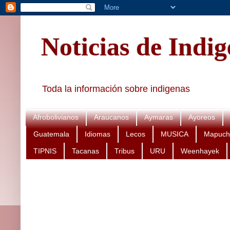
Noticias de Indi
Toda la información sobre indigenas
Afrobolivianos
Araucanos
Aymaras
Ayoreos
Guatemala
Idiomas
Lecos
MUSICA
Mapuch
TIPNIS
Tacanas
Tribus
URU
Weenhayek