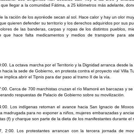
 que llegar a la comunidad Fátima, a 25 kilómetros más adelante, dond
e la ración de los ayoréode secan al sol. Hace calor y hay un olor mu
que quieren defender su territorio y los derechos adquiridos por sus pu
olores de las banderas, carpas y ropas de los distintos pueblos, mi
de que hace falta medicamentos y medios de transporte para ate
:00. La octava marcha por el Territorio y la Dignidad arranca desde la
n hacia la sede de Gobierno, en protesta contra el proyecto vial Villa T
 implica abrir el Tipnis para dar paso al tramo II de la vía.
7:00. Cerca de 700 marchistas cruzan el río Mamoré en barcazas y se
erando respuestas de Palacio de Gobierno sobre su movilización.
4:00. Los indígenas retoman el avance hacia San Ignacio de Moxos
 la madrugada para no exponer a niños, mujeres embarazadas y ancian
as (f) y charque son parte de la dieta de los manifestantes durante el 
7, 2:00. Los protestantes arrancan con la tercera jornada de movi