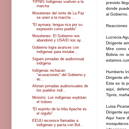
TIPNIS Indígenas vuelven a la
previsto lle
marcha
donde puede
Mosetenes del norte de La Paz
al Gobierno.
se unen a la marcha ...
“El aymara, lengua rica por su
Reacciones
expresión como pueblo”
Mosetenes: El Gobierno nos
Lucrecia Agu
abandonó y USAID nos ay...
Dirigente a
Gobierno logra avances con
Mire como e
indígenas para instalar...
Bolivia no 
Siguen jornadas de audiovisual
estamos cum
indígena
Indígenas rechazan
Humberto Ir
"acusaciones" del Gobierno y
Dirigente af
ac...
Esta es la 
Alistan jornadas audiovisuales de
aquí, defen
los pueblos indí...
Tipnis, maña
Ministro: Los indígenas explotan
el Isiboro
Luisa Picane
“El espíritu de la tribu Apache es
Dirigente a
el orgullo”
Aquí hace d
EEUU reconoce llamadas a
mosquiteros
indígenas y pacta con Bol...