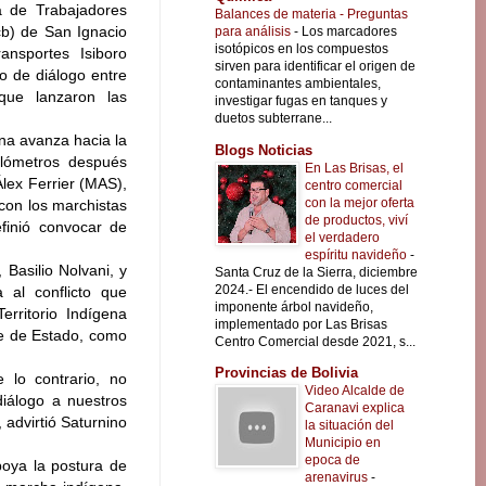
a de Trabajadores
Balances de materia - Preguntas
cb) de San Ignacio
para análisis
-
Los marcadores
isotópicos en los compuestos
nsportes Isiboro
sirven para identificar el origen de
o de diálogo entre
contaminantes ambientales,
que lanzaron las
investigar fugas en tanques y
duetos subterrane...
na avanza hacia la
Blogs Noticias
lómetros después
En Las Brisas, el
lex Ferrier (MAS),
centro comercial
con la mejor oferta
 con los marchistas
de productos, viví
efinió convocar de
el verdadero
espíritu navideño
-
Basilio Nolvani, y
Santa Cruz de la Sierra, diciembre
2024.- El encendido de luces del
 al conflicto que
imponente árbol navideño,
rritorio Indígena
implementado por Las Brisas
fe de Estado, como
Centro Comercial desde 2021, s...
Provincias de Bolivia
 lo contrario, no
Video Alcalde de
diálogo a nuestros
Caranavi explica
advirtió Saturnino
la situación del
Municipio en
epoca de
poya la postura de
arenavirus
-