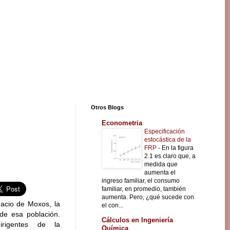
Otros Blogs
Econometria
Especificación
estocástica de la
FRP
-
En la figura
2.1 es claro que, a
medida que
aumenta el
ingreso familiar, el consumo
familiar, en promedio, también
aumenta. Pero, ¿qué sucede con
nacio de Moxos, la
el con...
de esa población.
Cálculos en Ingeniería
irigentes de la
Química