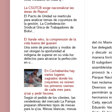
La CSUTCB exige nacionalizar las
áreas de Repsol
El Pacto de Unidad se rearticula
para analizar temas de coyuntura de
la gestión. La Confederación
Sindical Única de Trabajadores de
Bolivi...
El ñande reko, la comprensión de la
del río Mamo
vida buena del guaraní
fue delegado
Una serie de preceptos y modos de
ser otorgan la oportunidad al
y discutir 
indígena de superar en su vida los
manera forma
defectos para alcanzar la perfección
El subgobern
en u...
asambleísta
En Cochabamba hay
provocó la 
varios lugares
Parque Nacio
sagrados donde los
creyentes se reúnen
han reclama
los primeros viernes
Diversos se
de cada mes para
permitirán 
q’oar y pedir favores.
hermanos ind
Según el pedido de los clientes, las
vendedoras del mercado La Pampa
Caity, ejec
preparan diferentes tipos de mesas
Eduardo Var
para la q’oa. Mesas blancas, mesas