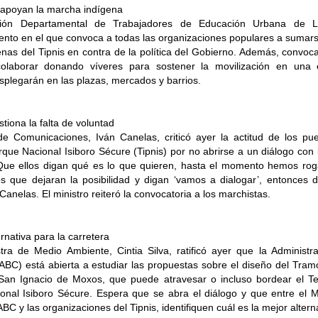
apoyan la marcha indígena
ión Departamental de Trabajadores de Educación Urbana de 
nto en el que convoca a todas las organizaciones populares a sumarse
enas del Tipnis en contra de la política del Gobierno. Además, convoc
colaborar donando víveres para sostener la movilización en una
plegarán en las plazas, mercados y barrios.
tiona la falta de voluntad
de Comunicaciones, Iván Canelas, criticó ayer la actitud de los pueb
que Nacional Isiboro Sécure (Tipnis) por no abrirse a un diálogo con 
Que ellos digan qué es lo que quieren, hasta el momento hemos rog
s que dejaran la posibilidad y digan ‘vamos a dialogar’, entonces d
Canelas. El ministro reiteró la convocatoria a los marchistas.
ernativa para la carretera
tra de Medio Ambiente, Cintia Silva, ratificó ayer que la Administr
ABC) está abierta a estudiar las propuestas sobre el diseño del Tramo
-San Ignacio de Moxos, que puede atravesar o incluso bordear el Ter
onal Isiboro Sécure. Espera que se abra el diálogo y que entre el M
ABC y las organizaciones del Tipnis, identifiquen cuál es la mejor altern