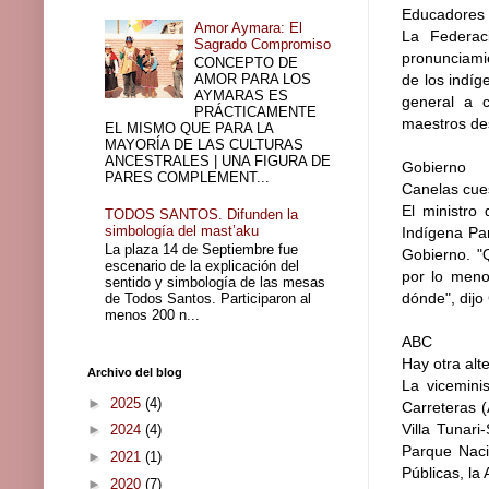
Educadores 
Amor Aymara: El
La Federac
Sagrado Compromiso
pronunciamie
CONCEPTO DE
AMOR PARA LOS
de los indíg
AYMARAS ES
general a 
PRÁCTICAMENTE
maestros des
EL MISMO QUE PARA LA
MAYORÍA DE LAS CULTURAS
ANCESTRALES | UNA FIGURA DE
Gobierno
PARES COMPLEMENT...
Canelas cues
El ministro 
TODOS SANTOS. Difunden la
simbología del mast’aku
Indígena Par
La plaza 14 de Septiembre fue
Gobierno. "
escenario de la explicación del
por lo meno
sentido y simbología de las mesas
dónde", dijo 
de Todos Santos. Participaron al
menos 200 n...
ABC
Hay otra alt
Archivo del blog
La viceminis
►
2025
(4)
Carreteras (
Villa Tunari
►
2024
(4)
Parque Naci
►
2021
(1)
Públicas, la 
►
2020
(7)