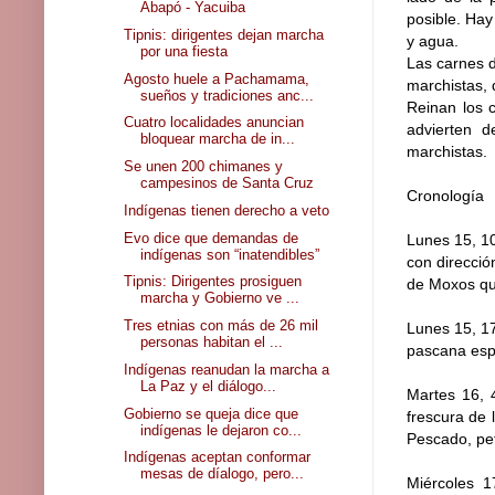
Abapó - Yacuiba
posible. Hay
Tipnis: dirigentes dejan marcha
y agua.
por una fiesta
Las carnes d
Agosto huele a Pachamama,
marchistas, 
sueños y tradiciones anc...
Reinan los c
Cuatro localidades anuncian
advierten 
bloquear marcha de in...
marchistas.
Se unen 200 chimanes y
campesinos de Santa Cruz
Cronología
Indígenas tienen derecho a veto
Evo dice que demandas de
Lunes 15, 10
indígenas son “inatendibles”
con direcció
Tipnis: Dirigentes prosiguen
de Moxos que
marcha y Gobierno ve ...
Tres etnias con más de 26 mil
Lunes 15, 1
personas habitan el ...
pascana esp
Indígenas reanudan la marcha a
La Paz y el diálogo...
Martes 16, 
Gobierno se queja dice que
frescura de
indígenas le dejaron co...
Pescado, pet
Indígenas aceptan conformar
mesas de díalogo, pero...
Miércoles 1