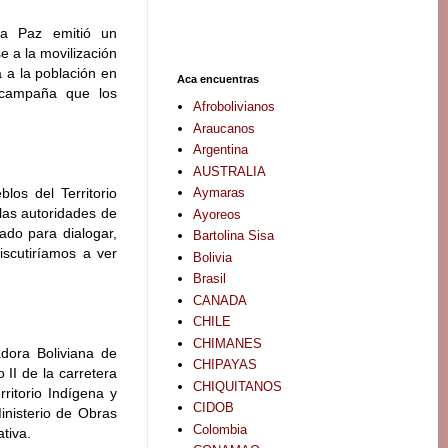
La Paz emitió un
 a la movilización
a a la población en
Aca encuentras
 campaña que los
Afrobolivianos
Araucanos
Argentina
AUSTRALIA
Aymaras
los del Territorio
las autoridades de
Ayoreos
ado para dialogar,
Bartolina Sisa
iscutiríamos a ver
Bolivia
Brasil
CANADA
CHILE
CHIMANES
adora Boliviana de
CHIPAYAS
 II de la carretera
CHIQUITANOS
ritorio Indígena y
CIDOB
inisterio de Obras
Colombia
ativa.