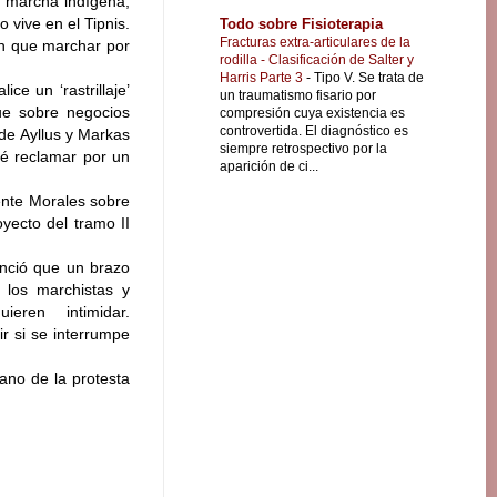
la marcha indígena,
 vive en el Tipnis.
Todo sobre Fisioterapia
Fracturas extra-articulares de la
rán que marchar por
rodilla - Clasificación de Salter y
Harris Parte 3
-
Tipo V. Se trata de
ce un ‘rastrillaje’
un traumatismo fisario por
gue sobre negocios
compresión cuya existencia es
controvertida. El diagnóstico es
 de Ayllus y Markas
siempre retrospectivo por la
ué reclamar por un
aparición de ci...
dente Morales sobre
yecto del tramo II
unció que un brazo
 los marchistas y
ieren intimidar.
r si se interrumpe
ano de la protesta