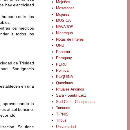
Mojeños
e hay electricidad
Mosetones
Mujeres
y humano entre los
MUSICA
eblos.
NAVAJOS
entras los médicos
Nicaragua
nder a todos los
Notas de Interes
ONU
Panamá
Paraguay
 ciudad de Trinidad
PERU
unari – San Ignacio
Politica
PUQUINA
Quechuas
 establecen en una
Rituales Andinos
Sara - Santa Cruz
Sud Cinti - Chuquisaca
, aprovechando la
Tacanas
os al sol beniano.
TIPNIS
recorrido.
Tribus
Universidad
lización. Se tiene