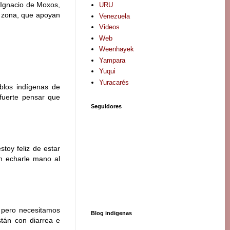
n Ignacio de Moxos,
URU
a zona, que apoyan
Venezuela
Videos
Web
Weenhayek
Yampara
Yuqui
Yuracarés
blos indígenas de
 fuerte pensar que
Seguidores
toy feliz de estar
en echarle mano al
 pero necesitamos
Blog indigenas
tán con diarrea e