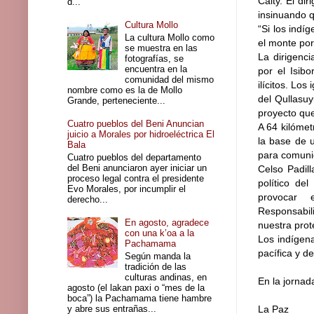
Caity. El di
d...
insinuando q
Cultura Mollo
“Si los indí
La cultura Mollo como
el monte por
se muestra en las
La dirigenci
fotografías, se
encuentra en la
por el Isib
comunidad del mismo
ilícitos. Lo
nombre como es la de Mollo
del Qullasu
Grande, perteneciente...
proyecto que
Cuatro pueblos del Beni Anuncian
A 64 kilómet
juicio a Morales por hidroeléctrica El
la base de 
Bala
para comuni
Cuatro pueblos del departamento
del Beni anunciaron ayer iniciar un
Celso Padil
proceso legal contra el presidente
político de
Evo Morales, por incumplir el
provocar e
derecho...
Responsabili
En agosto, agradece
nuestra prote
con una k’oa a la
Los indígen
Pachamama
pacífica y de
Según manda la
tradición de las
culturas andinas, en
En la jornad
agosto (el lakan paxi o “mes de la
boca”) la Pachamama tiene hambre
y abre sus entrañas...
La Paz