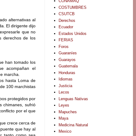
CONAMAQ
COSTUMBRES
CSUTCB
do alternativas al
Derechos
. El dirigente dijo
Ecuador
 expresarle que no
Estados Unidos
os derechos de los
FERIAS
Foros
Guaraníes
Guarayos
que han tomado los
Guatemala
que acompañan el
Honduras
 de marcha.
Idiomas
ros hasta Loma de
Justicia
s de 100 marchistas
Lecos
bos protegidos por
Lenguas Nativas
s chimanes, sufrió
Leyes
onflicto por el que
Mapuches
Maya
que crece cerca de
Medicina Natural
 puente que hay al
Mexico
ar tanto como sea