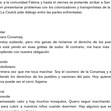
gar a la comunidad Fátima y hasta el viernes se pretende arribar a Sa
n presentarse problemas con los colonizadores y transportistas de l
 La Csutcb pide diálogo entre las partes enfrentadas.
ilar
imara Conamaq
stoy sudando, pero mis ganas de reclamar el derecho de los pue
se está yendo en esas gotitas de sudor. Al contrario, me hace más
pliendo con nuestra obligación.
iondo
roboliviano
primera vez que me toca marchar. Soy el cocinero de la Conamaq y es
diendo los derechos de los pueblos y naciones del país. Hoy quier
na puede ser el cerro Sajama.
rai
yoreode
emasiado calor y hay muchos mosquitos. Quiero seguir marchando
 para cubrir a nuestros niños cuando duermen. Hay algunos que es