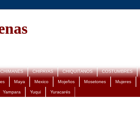
genas
CHIMANES
CHIPAYAS
CHIQUITANOS
COSTUMBRES
es
Maya
Mexico
Mojeños
Mosetones
Mujeres
Yampara
Yuqui
Yuracarés