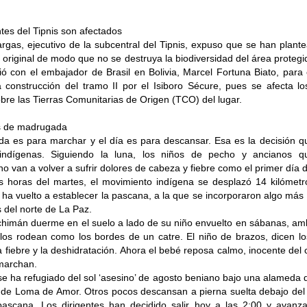
es del Tipnis son afectados
gas, ejecutivo de la subcentral del Tipnis, expuso que se han plantea
l original de modo que no se destruya la biodiversidad del área protegida
ó con el embajador de Brasil en Bolivia, Marcel Fortuna Biato, para
a construcción del tramo II por el Isiboro Sécure, pues se afecta l
bre las Tierras Comunitarias de Origen (TCO) del lugar.
s de madrugada
a es para marchar y el día es para descansar. Esa es la decisión 
 indígenas. Siguiendo la luna, los niños de pecho y ancianos 
o van a volver a sufrir dolores de cabeza y fiebre como el primer día
s horas del martes, el movimiento indígena se desplazó 14 kilómet
e ha vuelto a establecer la pascana, a la que se incorporaron algo má
 del norte de La Paz.
himán duerme en el suelo a lado de su niño envuelto en sábanas, am
los rodean como los bordes de un catre. El niño de brazos, dicen lo
 fiebre y la deshidratación. Ahora el bebé reposa calmo, inocente del c
marchan.
e ha refugiado del sol ‘asesino’ de agosto beniano bajo una alameda 
 de Loma de Amor. Otros pocos descansan a pierna suelta debajo del
pascana. Los dirigentes han decidido salir hoy a las 2:00 y avanz