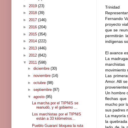
►
2019
(23)
Trinidad
►
2018
(39)
Representant
Fernando Var
►
2017
(146)
proyecto via
►
2016
(204)
que se reuni
►
2015
(354)
permitirán l
►
2014
(222)
indígenas so
►
2013
(446)
El avance e
►
2012
(842)
La madrugad
▼
2011
(598)
marchistas
►
diciembre
(30)
movimiento n
►
noviembre
(14)
Las primera
Amor. Allí s
►
octubre
(98)
provenientes
►
septiembre
(97)
Un hombre c
▼
agosto
(95)
flechas que 
La marcha por el TIPNIS se
mucho por la
reanudó, y el gobierno ...
sus padres 
Los marchistas por el TIPNIS
La mayoría s
están a 33 kilómetros...
la quebrada
Pueblo Guaraní bloquea la ruta
lado de la 