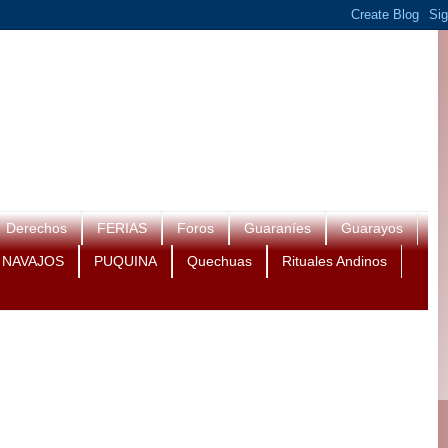
Derechos
FERIAS
Foros
Guaraníes
Guarayos
NAVAJOS
PUQUINA
Quechuas
Rituales Andinos