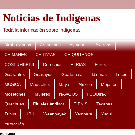
Noticias de Indigenas
Toda la información sobre indigenas
Afrobolivianos
Araucanos
Aymaras
Ayoreos
CHIMANES
CHIPAYAS
CHIQUITANOS
COSTUMBRES
Derechos
FERIAS
Foros
Guaraníes
Guarayos
Guatemala
Idiomas
Lecos
MUSICA
Mapuches
Maya
Mexico
Mojeños
Mosetones
Mujeres
NAVAJOS
PUQUINA
Quechuas
Rituales Andinos
TIPNIS
Tacanas
Tribus
URU
Weenhayek
Yampara
Yuqui
Yuracarés
Buscador