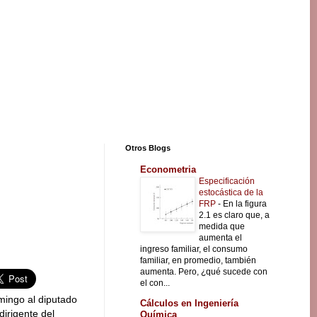
Otros Blogs
Econometria
Especificación
estocástica de la
FRP
-
En la figura
2.1 es claro que, a
medida que
aumenta el
ingreso familiar, el consumo
familiar, en promedio, también
aumenta. Pero, ¿qué sucede con
el con...
mingo al diputado
Cálculos en Ingeniería
 dirigente del
Química