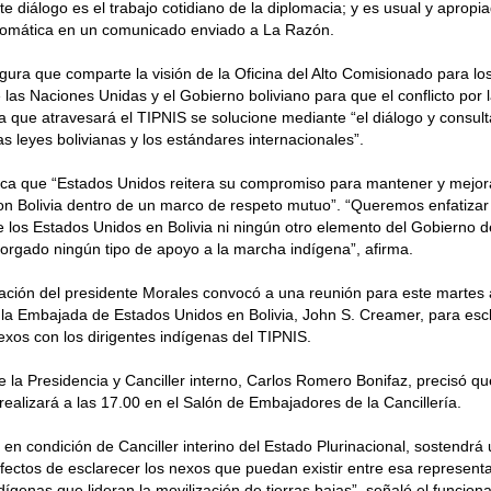
te diálogo es el trabajo cotidiano de la diplomacia; y es usual y apropia
plomática en un comunicado enviado a La Razón.
ra que comparte la visión de la Oficina del Alto Comisionado para l
as Naciones Unidas y el Gobierno boliviano para que el conflicto por 
a que atravesará el TIPNIS se solucione mediante “el diálogo y consul
as leyes bolivianas y los estándares internacionales”.
ca que “Estados Unidos reitera su compromiso para mantener y mejora
con Bolivia dentro de un marco de respeto mutuo”. “Queremos enfatizar 
los Estados Unidos en Bolivia ni ningún otro elemento del Gobierno d
orgado ningún tipo de apoyo a la marcha indígena”, afirma.
ación del presidente Morales convocó a una reunión para este martes
la Embajada de Estados Unidos en Bolivia, John S. Creamer, para escl
xos con los dirigentes indígenas del TIPNIS.
de la Presidencia y Canciller interno, Carlos Romero Bonifaz, precisó qu
ealizará a las 17.00 en el Salón de Embajadores de la Cancillería.
 en condición de Canciller interino del Estado Plurinacional, sostendrá
ectos de esclarecer los nexos que puedan existir entre esa representa
dígenas que lideran la movilización de tierras bajas”, señaló el funciona