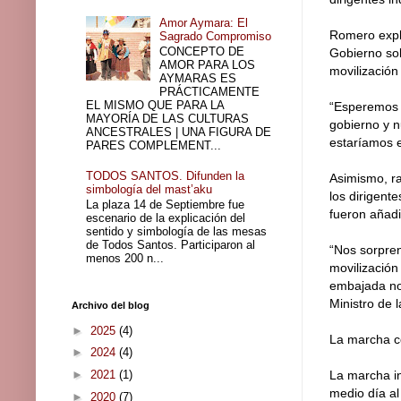
Amor Aymara: El
Romero expli
Sagrado Compromiso
CONCEPTO DE
Gobierno sob
AMOR PARA LOS
movilización
AYMARAS ES
PRÁCTICAMENTE
EL MISMO QUE PARA LA
“Esperemos q
MAYORÍA DE LAS CULTURAS
gobierno y n
ANCESTRALES | UNA FIGURA DE
estaríamos e
PARES COMPLEMENT...
TODOS SANTOS. Difunden la
Asimismo, ra
simbología del mast’aku
los dirigent
La plaza 14 de Septiembre fue
fueron añadi
escenario de la explicación del
sentido y simbología de las mesas
de Todos Santos. Participaron al
“Nos sorpre
menos 200 n...
movilización
embajada no
Ministro de 
Archivo del blog
►
2025
(4)
La marcha c
►
2024
(4)
►
2021
(1)
La marcha in
medio día al
►
2020
(7)