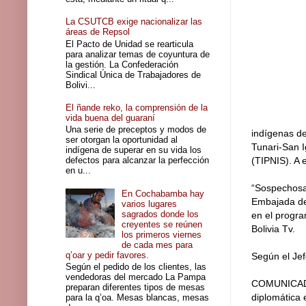
La CSUTCB exige nacionalizar las
áreas de Repsol
El Pacto de Unidad se rearticula
para analizar temas de coyuntura de
la gestión. La Confederación
Sindical Única de Trabajadores de
Bolivi...
El ñande reko, la comprensión de la
vida buena del guaraní
Una serie de preceptos y modos de
indígenas de
ser otorgan la oportunidad al
Tunari-San I
indígena de superar en su vida los
defectos para alcanzar la perfección
(TIPNIS). A
en u...
“Sospechosa
En Cochabamba hay
Embajada de
varios lugares
sagrados donde los
en el progra
creyentes se reúnen
Bolivia Tv.
los primeros viernes
de cada mes para
q’oar y pedir favores.
Según el Jef
Según el pedido de los clientes, las
vendedoras del mercado La Pampa
COMUNICADO.
preparan diferentes tipos de mesas
diplomática 
para la q’oa. Mesas blancas, mesas