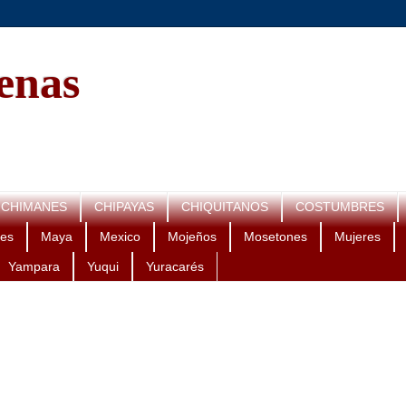
genas
CHIMANES
CHIPAYAS
CHIQUITANOS
COSTUMBRES
es
Maya
Mexico
Mojeños
Mosetones
Mujeres
Yampara
Yuqui
Yuracarés