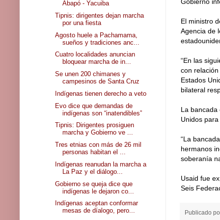
Gobierno in
Abapó - Yacuiba
Tipnis: dirigentes dejan marcha
El ministro 
por una fiesta
Agencia de l
Agosto huele a Pachamama,
estadouniden
sueños y tradiciones anc...
Cuatro localidades anuncian
“En las sigu
bloquear marcha de in...
con relación
Se unen 200 chimanes y
Estados Unid
campesinos de Santa Cruz
bilateral res
Indígenas tienen derecho a veto
Evo dice que demandas de
La bancada d
indígenas son “inatendibles”
Unidos para 
Tipnis: Dirigentes prosiguen
marcha y Gobierno ve ...
“La bancada 
Tres etnias con más de 26 mil
hermanos ind
personas habitan el ...
soberanía na
Indígenas reanudan la marcha a
La Paz y el diálogo...
Usaid fue ex
Gobierno se queja dice que
Seis Federa
indígenas le dejaron co...
Indígenas aceptan conformar
mesas de díalogo, pero...
Publicado p