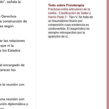
do”, señala la
Todo sobre Fisioterapia
Fracturas extra-articulares de la
rodilla - Clasificación de Salter y
os Derechos
Harris Parte 3
-
Tipo V. Se trata de
un traumatismo fisario por
la construcción de
compresión cuya existencia es
tas según
controvertida. El diagnóstico es
siempre retrospectivo por la
aparición de ci...
r las relaciones
que ni la
e los Estados
 al encargado de
arecer los
e la reunión con
 una reunión con
ción diplomática y
rio.