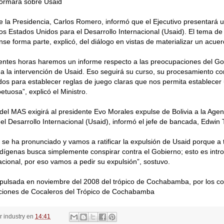
formará sobre Usaid
de la Presidencia, Carlos Romero, informó que el Ejecutivo presentará 
os Estados Unidos para el Desarrollo Internacional (Usaid). El tema de
se forma parte, explicó, del diálogo en vistas de materializar un acue
ientes horas haremos un informe respecto a las preocupaciones del Go
 a la intervención de Usaid. Eso seguirá su curso, su procesamiento con
os para establecer reglas de juego claras que nos permita establecer 
petuosa”, explicó el Ministro.
el MAS exigirá al presidente Evo Morales expulse de Bolivia a la Agen
el Desarrollo Internacional (Usaid), informó el jefe de bancada, Edwin
se ha pronunciado y vamos a ratificar la expulsión de Usaid porque a 
ígenas busca simplemente conspirar contra el Gobierno; esto es intr
cional, por eso vamos a pedir su expulsión”, sostuvo.
pulsada en noviembre del 2008 del trópico de Cochabamba, por los co
ciones de Cocaleros del Trópico de Cochabamba
or
industry
en
14:41