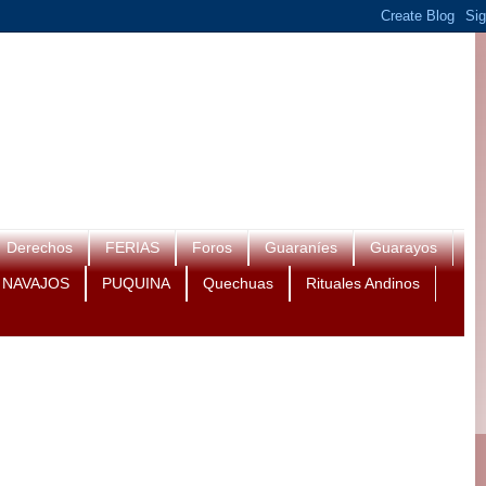
Derechos
FERIAS
Foros
Guaraníes
Guarayos
NAVAJOS
PUQUINA
Quechuas
Rituales Andinos