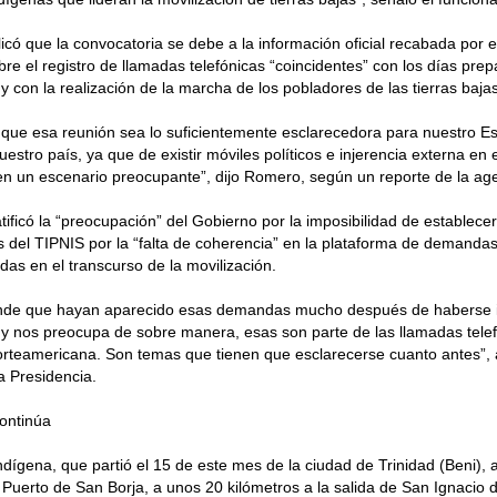
có que la convocatoria se debe a la información oficial recabada por el
re el registro de llamadas telefónicas “coincidentes” con los días prepa
 y con la realización de la marcha de los pobladores de las tierras bajas
ue esa reunión sea lo suficientemente esclarecedora para nuestro Es
uestro país, ya que de existir móviles políticos e injerencia externa en 
n un escenario preocupante”, dijo Romero, según un reporte de la agen
tificó la “preocupación” del Gobierno por la imposibilidad de establece
es del TIPNIS por la “falta de coherencia” en la plataforma de demand
das en el transcurso de la movilización.
nde que hayan aparecido esas demandas mucho después de haberse in
 y nos preocupa de sobre manera, esas son parte de las llamadas telef
rteamericana. Son temas que tienen que esclarecerse cuanto antes”,
la Presidencia.
ontinúa
dígena, que partió el 15 de este mes de la ciudad de Trinidad (Beni), a
 Puerto de San Borja, a unos 20 kilómetros a la salida de San Ignacio