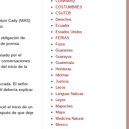
CONAMAQ
COSTUMBRES
CSUTCB
Derechos
 Nuni Caity (MAS)
Ecuador
az.
Estados Unidos
 obligación de
FERIAS
 de prensa.
Foros
Guaraníes
usado por el
Guarayos
r conversaciones
Guatemala
el inicio de la
Honduras
Idiomas
Justicia
ucrada. El señor
Lecos
l debería explicar
Lenguas Nativas
Leyes
Mapuches
ió el inicio de un
Maya
espués de que deje
Medicina Natural
Mexico