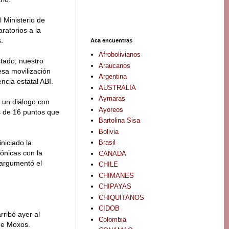
 Ministerio de
ratorios a la
.
Aca encuentras
Afrobolivianos
tado, nuestro
Araucanos
esa movilización
Argentina
cia estatal ABI.
AUSTRALIA
Aymaras
r un diálogo con
Ayoreos
as de 16 puntos que
Bartolina Sisa
Bolivia
Brasil
iciado la
ónicas con la
CANADA
 argumentó el
CHILE
CHIMANES
CHIPAYAS
CHIQUITANOS
CIDOB
rribó ayer al
Colombia
 de Moxos.