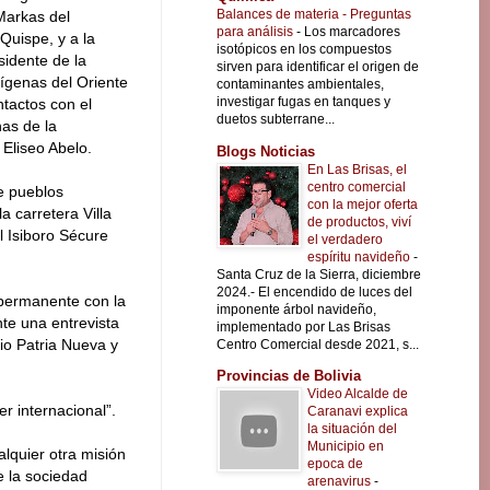
Balances de materia - Preguntas
Markas del
para análisis
-
Los marcadores
Quispe, y a la
isotópicos en los compuestos
idente de la
sirven para identificar el origen de
ígenas del Oriente
contaminantes ambientales,
investigar fugas en tanques y
ntactos con el
duetos subterrane...
as de la
Eliseo Abelo.
Blogs Noticias
En Las Brisas, el
centro comercial
e pueblos
con la mejor oferta
a carretera Villa
de productos, viví
l Isiboro Sécure
el verdadero
espíritu navideño
-
Santa Cruz de la Sierra, diciembre
2024.- El encendido de luces del
permanente con la
imponente árbol navideño,
te una entrevista
implementado por Las Brisas
dio Patria Nueva y
Centro Comercial desde 2021, s...
Provincias de Bolivia
Video Alcalde de
er internacional”.
Caranavi explica
la situación del
Municipio en
quier otra misión
epoca de
e la sociedad
arenavirus
-