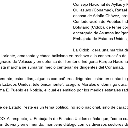
Consejo Nacional de Ayllus y 
Qullasuyo (Conamaq), Rafael 
esposa de Adolfo Chávez, pres
Confederación de Pueblos Ind
Boliviano (Cidob), de tener co
encargado de Asuntos Indígen
Embajada de Estados Unidos, 
La Cidob lidera una marcha d
l oriente, amazonía y chaco boliviano en rechazo a la construcción de l
gnacio de Velasco y en defensa del Territorio Indígena Parque Naciona
 esta marcha se sumaron medio centenar de dirigentes del Conamaq.
mente, estos días, algunos compañeros dirigentes están en contacto 
 Estados Unidos, telefónicamente”, aseguró Morales el domingo duran
ma El Pueblo es Noticia, el cual es emitido por los medios estatales ra
e de Estado, “este es un tema político, no solo nacional, sino de caráct
 Al respecto, la Embajada de Estados Unidos señala que, “como cual
en Bolivia y en el mundo, mantiene diálogo con los diversos sectores d