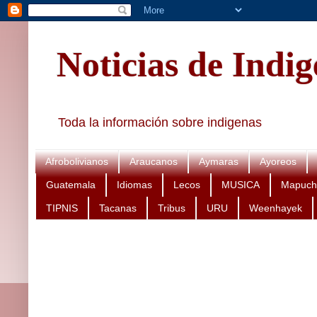
Noticias de Indi
Toda la información sobre indigenas
Afrobolivianos
Araucanos
Aymaras
Ayoreos
Guatemala
Idiomas
Lecos
MUSICA
Mapuch
TIPNIS
Tacanas
Tribus
URU
Weenhayek