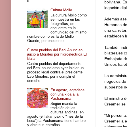
d...
boliviana. Es
legación di
Cultura Mollo
La cultura Mollo como
Además asegu
se muestra en las
fotografías, se
Humanos de l
encuentra en la
una carreter
comunidad del mismo
establecen l
nombre como es la de Mollo
Grande, perteneciente...
También indi
Cuatro pueblos del Beni Anuncian
bilaterales 
juicio a Morales por hidroeléctrica El
Bala
Embajada de 
Cuatro pueblos del departamento
Unidos ha ot
del Beni anunciaron ayer iniciar un
proceso legal contra el presidente
La administr
Evo Morales, por incumplir el
derecho...
negocios de 
supuestos ne
En agosto, agradece
con una k’oa a la
El ministro 
Pachamama
Según manda la
Creamer se r
tradición de las
culturas andinas, en
“Mi persona,
agosto (el lakan paxi o “mes de la
boca”) la Pachamama tiene hambre
Creamer a ef
y abre sus entrañas...
dirigentes in