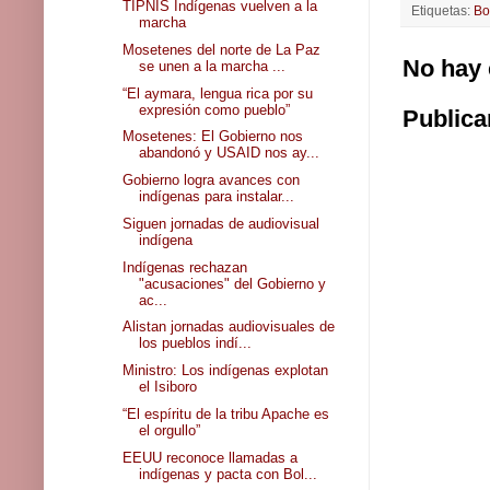
TIPNIS Indígenas vuelven a la
Etiquetas:
Bo
marcha
Mosetenes del norte de La Paz
No hay 
se unen a la marcha ...
“El aymara, lengua rica por su
expresión como pueblo”
Publica
Mosetenes: El Gobierno nos
abandonó y USAID nos ay...
Gobierno logra avances con
indígenas para instalar...
Siguen jornadas de audiovisual
indígena
Indígenas rechazan
"acusaciones" del Gobierno y
ac...
Alistan jornadas audiovisuales de
los pueblos indí...
Ministro: Los indígenas explotan
el Isiboro
“El espíritu de la tribu Apache es
el orgullo”
EEUU reconoce llamadas a
indígenas y pacta con Bol...