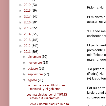
►
2019
(23)
Piden a Nuni
►
2018
(39)
►
2017
(146)
El ministro 
aclarar los 
►
2016
(204)
►
2015
(354)
“Cuando meno
►
2014
(222)
esclarecer s
►
2013
(446)
El parlament
►
2012
(842)
presidente E
▼
2011
(598)
telefónicas 
►
diciembre
(30)
marcha, que 
►
noviembre
(14)
►
octubre
(98)
“Lo primero 
(Pedro) Nuni
►
septiembre
(97)
(y) luego te
▼
agosto
(95)
La marcha por el TIPNIS se
Por su parte
reanudó, y el gobierno ...
juicio penal
Los marchistas por el TIPNIS
su cargo en 
están a 33 kilómetros...
Pueblo Guaraní bloquea la ruta