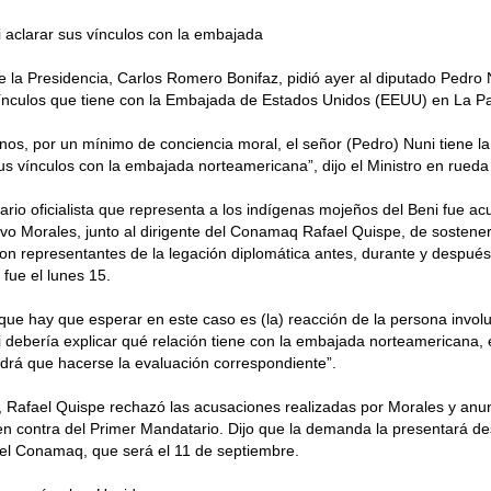
 aclarar sus vínculos con la embajada
de la Presidencia, Carlos Romero Bonifaz, pidió ayer al diputado Pedro
vínculos que tiene con la Embajada de Estados Unidos (EEUU) en La P
s, por un mínimo de conciencia moral, el señor (Pedro) Nuni tiene la
us vínculos con la embajada norteamericana”, dijo el Ministro en rueda
ario oficialista que representa a los indígenas mojeños del Beni fue ac
vo Morales, junto al dirigente del Conamaq Rafael Quispe, de sostene
con representantes de la legación diplomática antes, durante y después d
fue el lunes 15.
que hay que esperar en este caso es (la) reacción de la persona invol
 debería explicar qué relación tiene con la embajada norteamericana, é
ndrá que hacerse la evaluación correspondiente”.
, Rafael Quispe rechazó las acusaciones realizadas por Morales y anunc
 en contra del Primer Mandatario. Dijo que la demanda la presentará d
el Conamaq, que será el 11 de septiembre.