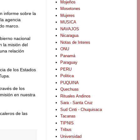
Mojeños
Mosetones
un informe sobre la
Mujeres
 la agencia
MUSICA
rdo marco.
NAVAJOS
Nicaragua
bierno nacional
Notas de Interes
 la misión del
ONU
una relación
Panamá
Paraguay
PERU
cia de los Estados
Politica
 Tupa.
PUQUINA
través de los
Quechuas
omisión en nuestra
Rituales Andinos
Sara - Santa Cruz
Sud Cinti - Chuquisaca
caleros de las
Tacanas
TIPNIS
Tribus
Universidad