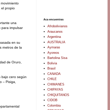
n movimiento
 el propio
Aca encuentras
ortante una
Afrobolivianos
o para impulsar
Araucanos
Argentina
AUSTRALIA
 basada en su
Aymaras
s metros de la
Ayoreos
Bartolina Sisa
dad de Oruro,
Bolivia
Brasil
CANADA
s bajo cero según
CHILE
o – Pisiga,
CHIMANES
CHIPAYAS
CHIQUITANOS
CIDOB
Colombia
departamental