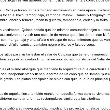
s que llegan se ven atraídos por la música, vestimenta y comida que o
Uru Chipaya tocan un determinado instrumento en cada época. En temp
to) tocan el koko, tambor caja, zampoña, maysku, samini y lichiguayo; 
embre, enero y febrero) tocan la guitarra, tambor caja, chut’o y la tarka.
a vestimenta, Quispe señaló que los mismos comunarios tejen su indu
aracterizan por vestir una especie de manto que ellos denominan k’uñ
 con manga, faja y una ist’alla o ch’uspa de coca; mientras que los var
nco, ch’ullu, camisa, pantalón negro o blanco y faja de soga.
os sitios para visitar están el salar de Coipasa que tiene una impresion
 turistas podrían confundir con el reconocido sitio turísticos del Salar d
vo es el mismo albergue que mantiene la arquitectura que caracteriza 
 son independientes y tienen la forma de un cono que se llaman “putu
e greda. Los platos principales se sirven con quinua, que es principal 
es de aquella tierra también mantienen aquella forma para su vivienda
efirieron cambiar a formas rectangulares similares a las citadinas.
spe pidió a su nueva autoridad impulsar los proyectos turísticos, por