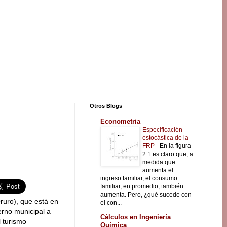
Otros Blogs
Econometria
Especificación
estocástica de la
FRP
-
En la figura
2.1 es claro que, a
medida que
aumenta el
ingreso familiar, el consumo
familiar, en promedio, también
aumenta. Pero, ¿qué sucede con
uro), que está en
el con...
erno municipal a
Cálculos en Ingeniería
l turismo
Química