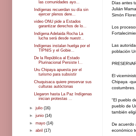
las comunidades ayo...
Días antes t
Julián Maman
Indígenas recuerdan su día sin
ejercer plenos dere...
Simón Flore
video ONU pide a Estados
garantizar derechos de lo...
Los procesos
Fortalecimie
Indígena Adelaida Rocha La
lucha será desde nuestr...
Las autorida
Indígenas instalan huelga por el
TIPNIS y el Gobie...
población U
De la República al Estado
Plurinacional Persiste l...
PRESERVAR
Uru Chipaya apuesta por el
turismo para subsistir
El viceminis
Chipaya -que
Chuquisaca quiere preservar sus
culturas autóctonas
costumbres.
Llegaron hasta La Paz Indígenas
inician protestas ...
“El pueblo d
pueblo de Ur
►
julio
(16)
también elig
►
junio
(14)
►
mayo
(14)
De acuerdo a
económico te
►
abril
(17)