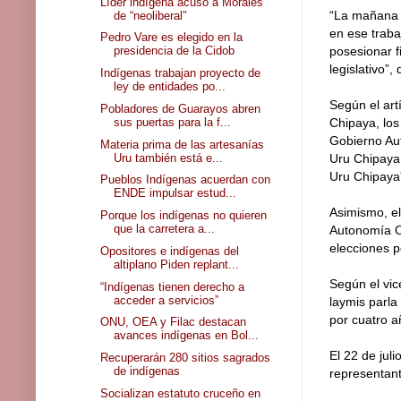
Líder indígena acusó a Morales
“La mañana 
de “neoliberal”
en ese traba
Pedro Vare es elegido en la
presidencia de la Cidob
posesionar f
legislativo”,
Indígenas trabajan proyecto de
ley de entidades po...
Según el art
Pobladores de Guarayos abren
sus puertas para la f...
Chipaya, los
Gobierno Au
Materia prima de las artesanías
Uru también está e...
Uru Chipaya,
Uru Chipaya
Pueblos Indígenas acuerdan con
ENDE impulsar estud...
Asimismo, el
Porque los indígenas no quieren
que la carretera a...
Autonomía Or
elecciones p
Opositores e indígenas del
altiplano Piden replant...
Según el vic
“Indígenas tienen derecho a
acceder a servicios”
laymis parla
por cuatro a
ONU, OEA y Filac destacan
avances indígenas en Bol...
El 22 de ju
Recuperarán 280 sitios sagrados
de indígenas
representan
Socializan estatuto cruceño en