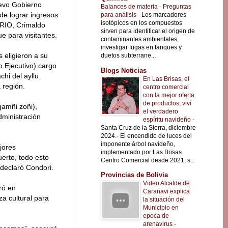
uevo Gobierno
Balances de materia - Preguntas
 de lograr ingresos
para análisis
-
Los marcadores
isotópicos en los compuestos
RIO, Crimaldo
sirven para identificar el origen de
e para visitantes.
contaminantes ambientales,
investigar fugas en tanques y
s eligieron a su
duetos subterrane...
 Ejecutivo) cargo
Blogs Noticias
hi del ayllu
En Las Brisas, el
 región.
centro comercial
con la mejor oferta
de productos, viví
qamñi zoñi),
el verdadero
dministración
espíritu navideño
-
Santa Cruz de la Sierra, diciembre
2024.- El encendido de luces del
imponente árbol navideño,
jores
implementado por Las Brisas
erto, todo esto
Centro Comercial desde 2021, s...
 declaró Condori.
Provincias de Bolivia
Video Alcalde de
ró en
Caranavi explica
a cultural para
la situación del
Municipio en
epoca de
arenavirus
-