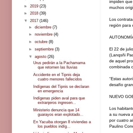
impiden que 
►
2019
(23)
muchos origin
►
2018
(39)
Los contrata
▼
2017
(146)
región para 
►
diciembre
(7)
►
noviembre
(4)
AUTONOMÍ
►
octubre
(8)
El 22 de jul
►
septiembre
(3)
(Lanqsñi Paq
▼
agosto
(26)
de aquel pro
Urus pedirán a la Pachamama
combinada co
que retornen las lluvias
Accidente en el Tipnis deja
“Estas autor
cuatro menores fallecidos
desafío gran
Indígenas del Tipnis se declaran
en emergencia
NUEVO GOB
Indígenas piden aval para que
extranjeros ingresen...
Los habitant
Ministerio denuncia que 14
a su nueva a
guarayos eran explotado...
por cuatro a
En Yacuiba otorgan 8 viviendas a
Paulino Cond
los pueblos indíg...