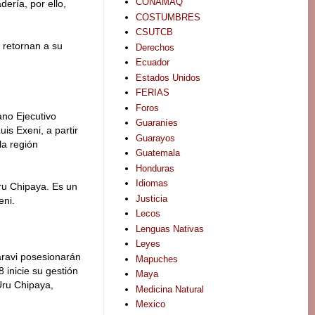
CONAMAQ
dería, por ello,
COSTUMBRES
CSUTCB
 retornan a su
Derechos
Ecuador
Estados Unidos
FERIAS
Foros
ano Ejecutivo
Guaraníes
is Exeni, a partir
Guarayos
la región
Guatemala
Honduras
Idiomas
Uru Chipaya. Es un
Justicia
eni.
Lecos
Lenguas Nativas
Leyes
aravi posesionarán
Mapuches
 inicie su gestión
Maya
Uru Chipaya,
Medicina Natural
Mexico