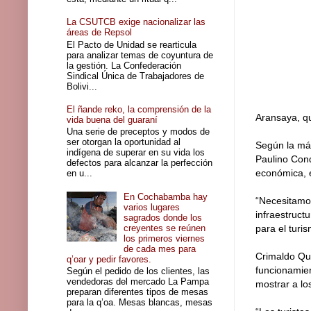
La CSUTCB exige nacionalizar las
áreas de Repsol
El Pacto de Unidad se rearticula
para analizar temas de coyuntura de
la gestión. La Confederación
Sindical Única de Trabajadores de
Bolivi...
El ñande reko, la comprensión de la
Aransaya, qu
vida buena del guaraní
Una serie de preceptos y modos de
ser otorgan la oportunidad al
Según la máx
indígena de superar en su vida los
Paulino Cond
defectos para alcanzar la perfección
económica, e
en u...
En Cochabamba hay
“Necesitamos
varios lugares
infraestruct
sagrados donde los
creyentes se reúnen
para el turi
los primeros viernes
de cada mes para
Crimaldo Qui
q’oar y pedir favores.
funcionamien
Según el pedido de los clientes, las
vendedoras del mercado La Pampa
mostrar a lo
preparan diferentes tipos de mesas
para la q’oa. Mesas blancas, mesas