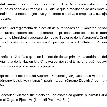
del viernes nos comunicamos con el TED de Oruro y nos pidieron un 
jo, no es sencillo el trabajo (…) Calculo que a mediados de diciembre
inalmente a nuestro ejecutivo y en enero si o si va a empezar a trabaja
 declaró.
ículo 9 del reglamento de elección de autoridades del “Gobierno rigina
 recursos económicos que demande el proceso tanto de elección, transi
tónomo Municipal y apertura de nuevo Gobierno de la Autonomía Origi
 serán cubiertos con la asignación presupuestaria del Gobierno Autó
”.
 artículo 12 señala que con la elección de las primeras autoridades de
iginaria de la Nación Uru Chipaya comienza el turno y rotación de ayl
or normas y procedimientos propios.
epresidente del Tribunal Supremo Electoral (TSE), José Luis Exeni, las
 (órgano legislativo) y lanqsñi paqh ma eph (Órgano Ejecutivo) perman
ños.
lio Zacarias Guarachi fue electo en una asamblea grande (Chawkh Par
te al Órgano Ejecutivo (Lanqsñi Paqh Mä Eph).