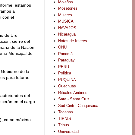
Mojeños
informe, estamos
Mosetones
 vamos a
Mujeres
r con el
MUSICA
NAVAJOS
Nicaragua
rio de Uru
Notas de Interes
ción, cierre del
ONU
naria de la Nación
noma Municipal de
Panamá
Paraguay
PERU
l Gobierno de la
Politica
lus para futuras
PUQUINA
Quechuas
Rituales Andinos
 autoridades del
Sara - Santa Cruz
ecerán en el cargo
Sud Cinti - Chuquisaca
Tacanas
TIPNIS
la), como máximo
Tribus
Universidad