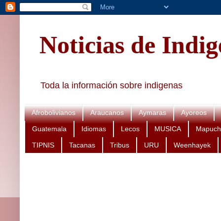
Noticias de Indi
Toda la información sobre indigenas
Afrobolivianos
Araucanos
Aymaras
Ayoreos
Guatemala
Idiomas
Lecos
MUSICA
Mapuch
TIPNIS
Tacanas
Tribus
URU
Weenhayek