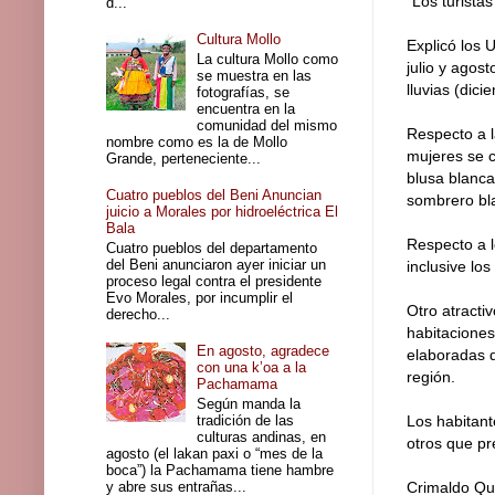
“Los turista
d...
Cultura Mollo
Explicó los 
La cultura Mollo como
julio y agos
se muestra en las
lluvias (dici
fotografías, se
encuentra en la
comunidad del mismo
Respecto a l
nombre como es la de Mollo
mujeres se c
Grande, perteneciente...
blusa blanca
Cuatro pueblos del Beni Anuncian
sombrero bla
juicio a Morales por hidroeléctrica El
Bala
Respecto a l
Cuatro pueblos del departamento
del Beni anunciaron ayer iniciar un
inclusive los
proceso legal contra el presidente
Evo Morales, por incumplir el
Otro atracti
derecho...
habitaciones
En agosto, agradece
elaboradas d
con una k’oa a la
región.
Pachamama
Según manda la
tradición de las
Los habitant
culturas andinas, en
otros que pr
agosto (el lakan paxi o “mes de la
boca”) la Pachamama tiene hambre
y abre sus entrañas...
Crimaldo Qui