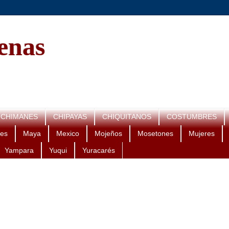
genas
CHIMANES
CHIPAYAS
CHIQUITANOS
COSTUMBRES
es
Maya
Mexico
Mojeños
Mosetones
Mujeres
Yampara
Yuqui
Yuracarés