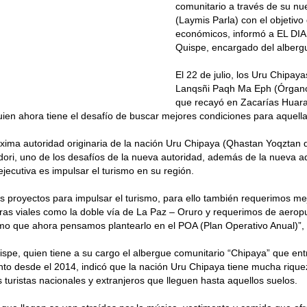
comunitario a través de su n
(Laymis Parla) con el objetivo
económicos, informó a EL DIA
Quispe, encargado del albergu
El 22 de julio, los Uru Chipaya
Lanqsñi Paqh Ma Eph (Órgano
que recayó en Zacarías Huarac
ien ahora tiene el desafío de buscar mejores condiciones para aquella
ima autoridad originaria de la nación Uru Chipaya (Qhastan Yoqztan 
ori, uno de los desafíos de la nueva autoridad, además de la nueva a
jecutiva es impulsar el turismo en su región.
 proyectos para impulsar el turismo, para ello también requerimos me
uras viales como la doble vía de La Paz – Oruro y requerimos de aeropu
smo que ahora pensamos plantearlo en el POA (Plan Operativo Anual)”,
spe, quien tiene a su cargo el albergue comunitario “Chipaya” que ent
to desde el 2014, indicó que la nación Uru Chipaya tiene mucha riquez
s turistas nacionales y extranjeros que lleguen hasta aquellos suelos.