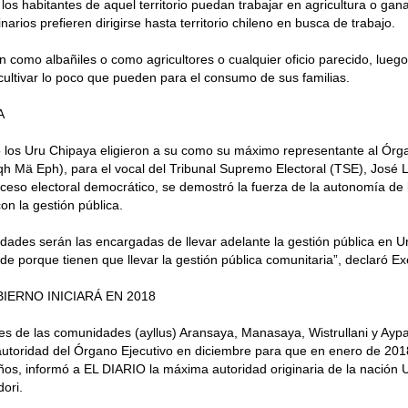
los habitantes de aquel territorio puedan trabajar en agricultura o gana
arios prefieren dirigirse hasta territorio chileno en busca de trabajo.
n como albañiles o como agricultores o cualquier oficio parecido, luego
cultivar lo poco que pueden para el consumo de sus familias.
A
io los Uru Chipaya eligieron a su como su máximo representante al Órg
h Mä Eph), para el vocal del Tribunal Supremo Electoral (TSE), José Lu
ceso electoral democrático, se demostró la fuerza de la autonomía de 
n la gestión pública.
idades serán las encargadas de llevar adelante la gestión pública en 
de porque tienen que llevar la gestión pública comunitaria”, declaró Ex
IERNO INICIARÁ EN 2018
es de las comunidades (ayllus) Aransaya, Manasaya, Wistrullani y Ayp
utoridad del Órgano Ejecutivo en diciembre para que en enero de 2018
ños, informó a EL DIARIO la máxima autoridad originaria de la nación 
ori.