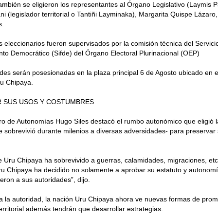
ambién se eligieron los representantes al Órgano Legislativo (Laymis Pa
i (legislador territorial o Tantiñi Layminaka), Margarita Quispe Lázaro
s.
 eleccionarios fueron supervisados por la comisión técnica del Servicio
nto Democrático (Sifde) del Órgano Electoral Plurinacional (OEP)
des serán posesionadas en la plaza principal 6 de Agosto ubicado en el
ru Chipaya.
 SUS USOS Y COSTUMBRES
tro de Autonomías Hugo Siles destacó el rumbo autonómico que eligió 
 sobrevivió durante milenios a diversas adversidades- para preservar
e Uru Chipaya ha sobrevivido a guerras, calamidades, migraciones, etc
u Chipaya ha decidido no solamente a aprobar su estatuto y autonomí
ieron a sus autoridades”, dijo.
 la autoridad, la nación Uru Chipaya ahora ve nuevas formas de prom
rritorial además tendrán que desarrollar estrategias.