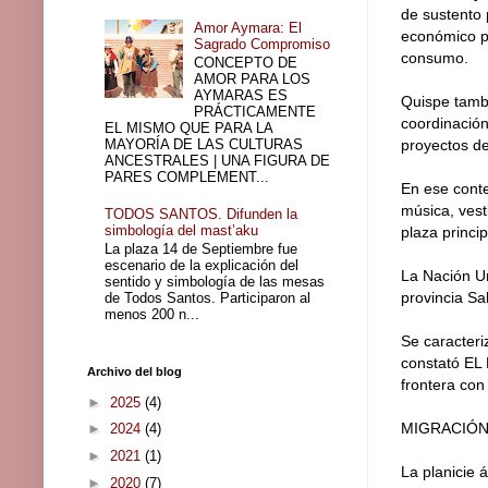
de sustento 
Amor Aymara: El
económico po
Sagrado Compromiso
consumo.
CONCEPTO DE
AMOR PARA LOS
AYMARAS ES
Quispe tambi
PRÁCTICAMENTE
coordinación
EL MISMO QUE PARA LA
MAYORÍA DE LAS CULTURAS
proyectos de
ANCESTRALES | UNA FIGURA DE
PARES COMPLEMENT...
En ese conte
música, vest
TODOS SANTOS. Difunden la
simbología del mast’aku
plaza princip
La plaza 14 de Septiembre fue
escenario de la explicación del
La Nación U
sentido y simbología de las mesas
provincia S
de Todos Santos. Participaron al
menos 200 n...
Se caracteri
constató EL 
Archivo del blog
frontera con
►
2025
(4)
MIGRACIÓN
►
2024
(4)
►
2021
(1)
La planicie 
►
2020
(7)