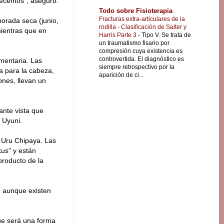
frecemos”, aseguró.
Todo sobre Fisioterapia
Fracturas extra-articulares de la
orada seca (junio,
rodilla - Clasificación de Salter y
mientras que en
Harris Parte 3
-
Tipo V. Se trata de
un traumatismo fisario por
compresión cuya existencia es
controvertida. El diagnóstico es
mentaria. Las
siempre retrospectivo por la
a para la cabeza,
aparición de ci...
ones, llevan un
ante vista que
e Uyuni.
a Uru Chipaya. Las
kus” y están
producto de la
, aunque existen
que será una forma