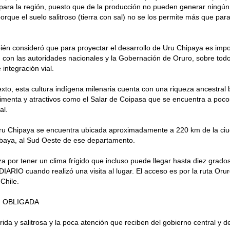
para la región, puesto que de la producción no pueden generar ningú
rque el suelo salitroso (tierra con sal) no se los permite más que para
én consideró que para proyectar el desarrollo de Uru Chipaya es imp
 con las autoridades nacionales y la Gobernación de Oruro, sobre tod
 integración vial.
xto, esta cultura indígena milenaria cuenta con una riqueza ancestral
imenta y atractivos como el Salar de Coipasa que se encuentra a poco
al.
ru Chipaya se encuentra ubicada aproximadamente a 220 km de la ciu
abaya, al Sud Oeste de ese departamento.
za por tener un clima frígido que incluso puede llegar hasta diez grado
DIARIO cuando realizó una visita al lugar. El acceso es por la ruta Orur
 Chile.
 OBLIGADA
árida y salitrosa y la poca atención que reciben del gobierno central y 