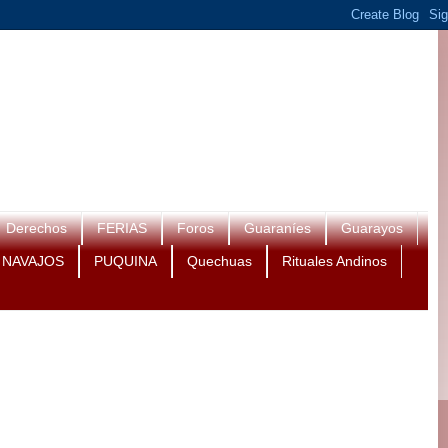
Derechos
FERIAS
Foros
Guaraníes
Guarayos
NAVAJOS
PUQUINA
Quechuas
Rituales Andinos