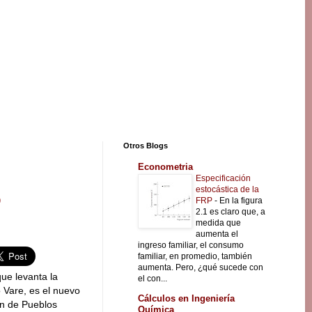
Otros Blogs
Econometria
Especificación
estocástica de la
b
FRP
-
En la figura
2.1 es claro que, a
medida que
aumenta el
ingreso familiar, el consumo
familiar, en promedio, también
aumenta. Pero, ¿qué sucede con
que levanta la
el con...
o Vare, es el nuevo
Cálculos en Ingeniería
ón de Pueblos
Química