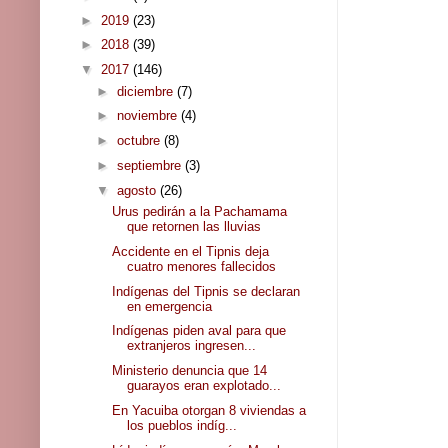
►
2019
(23)
►
2018
(39)
▼
2017
(146)
►
diciembre
(7)
►
noviembre
(4)
►
octubre
(8)
►
septiembre
(3)
▼
agosto
(26)
Urus pedirán a la Pachamama
que retornen las lluvias
Accidente en el Tipnis deja
cuatro menores fallecidos
Indígenas del Tipnis se declaran
en emergencia
Indígenas piden aval para que
extranjeros ingresen...
Ministerio denuncia que 14
guarayos eran explotado...
En Yacuiba otorgan 8 viviendas a
los pueblos indíg...