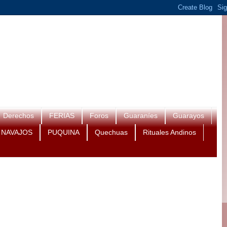
Derechos
FERIAS
Foros
Guaraníes
Guarayos
NAVAJOS
PUQUINA
Quechuas
Rituales Andinos