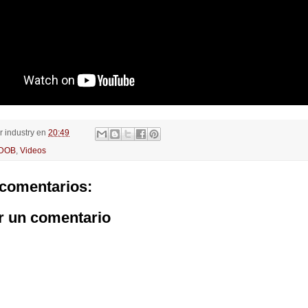
or
industry
en
20:49
IDOB
,
Videos
comentarios:
r un comentario