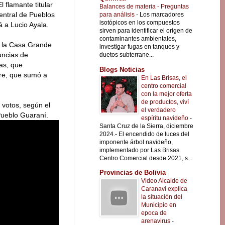
l flamante titular
Balances de materia - Preguntas
entral de Pueblos
para análisis
-
Los marcadores
isotópicos en los compuestos
á a Lucio Ayala.
sirven para identificar el origen de
contaminantes ambientales,
n la Casa Grande
investigar fugas en tanques y
uncias de
duetos subterrane...
nas, que
Blogs Noticias
are, que sumó a
En Las Brisas, el
.
centro comercial
con la mejor oferta
de productos, viví
 votos, según el
el verdadero
 Pueblo Guaraní.
espíritu navideño
-
Santa Cruz de la Sierra, diciembre
2024.- El encendido de luces del
imponente árbol navideño,
implementado por Las Brisas
Centro Comercial desde 2021, s...
Provincias de Bolivia
Video Alcalde de
Caranavi explica
la situación del
Municipio en
epoca de
arenavirus
-