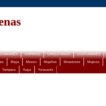
genas
CHIMANES
CHIPAYAS
CHIQUITANOS
COSTUMBRES
es
Maya
Mexico
Mojeños
Mosetones
Mujeres
Yampara
Yuqui
Yuracarés