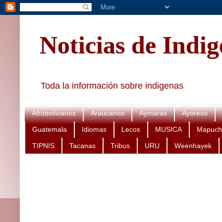
Noticias de Indi
Toda la información sobre indigenas
Afrobolivianos
Araucanos
Aymaras
Ayoreos
Guatemala
Idiomas
Lecos
MUSICA
Mapuch
TIPNIS
Tacanas
Tribus
URU
Weenhayek