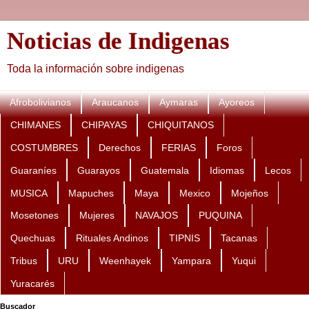
Noticias de Indigenas
Toda la información sobre indigenas
Afrobolivianos
Araucanos
Aymaras
Ayoreos
CHIMANES
CHIPAYAS
CHIQUITANOS
COSTUMBRES
Derechos
FERIAS
Foros
Guaraníes
Guarayos
Guatemala
Idiomas
Lecos
MUSICA
Mapuches
Maya
Mexico
Mojeños
Mosetones
Mujeres
NAVAJOS
PUQUINA
Quechuas
Rituales Andinos
TIPNIS
Tacanas
Tribus
URU
Weenhayek
Yampara
Yuqui
Yuracarés
Buscador