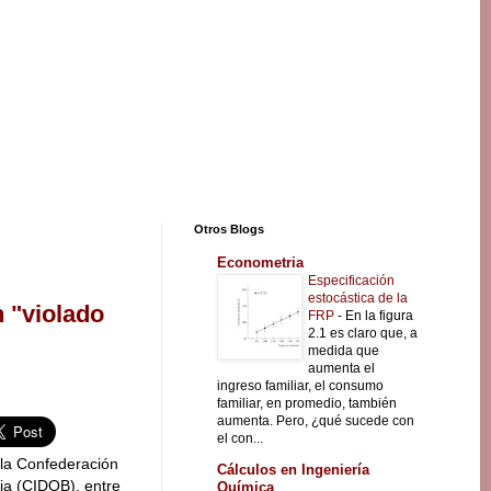
Otros Blogs
Econometria
Especificación
estocástica de la
 "violado
FRP
-
En la figura
2.1 es claro que, a
medida que
aumenta el
ingreso familiar, el consumo
familiar, en promedio, también
aumenta. Pero, ¿qué sucede con
el con...
 la Confederación
Cálculos en Ingeniería
ia (CIDOB), entre
Química