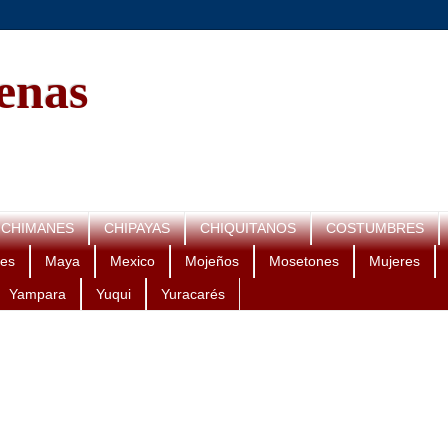
genas
CHIMANES
CHIPAYAS
CHIQUITANOS
COSTUMBRES
es
Maya
Mexico
Mojeños
Mosetones
Mujeres
Yampara
Yuqui
Yuracarés