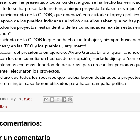
pesar que "he presentado todos los descargos, se ha hecho las verifica
s, todo se ha presentado no tengo ningún proyecto fantasma es injusto"
nunciamiento de la CIDOB, que amenazó con quitarle el apoyo polític
 apoyo de los pueblos indígenas e indicó que ellos saben que no hay 
odos los proyectos "están dentro de las comunidades, existen están en
ando".
sidenta de la CIDOB lo que he hecho fue trabajar y siempre buscando 
es y en las TCO y los pueblos", argumentó.
aración del presidente en ejercicio, Álvaro García Linera, quien anunci
con los que cometieron hechos de corrupción, Hurtado dijo que "con lo
antasmas con esos deberían de actuar así pero no con las personas qu
te" ejecutaron los proyectos.
laró que todos los recursos que recibió fueron destinados a proyectos
e en ningún caso fueron utilizados para hacer campaña política.
or
industry
en
18:49
livia
comentarios:
r un comentario