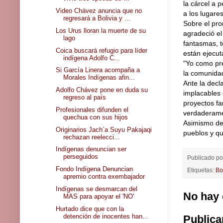
la cárcel a 
Video Chávez anuncia que no
a los lugare
regresará a Bolivia y ...
Sobre el pro
Los Urus lloran la muerte de su
agradeció el
lago
fantasmas, t
Coica buscará refugio para líder
están ejecut
indígena Adolfo C...
"Yo como pre
Si García Linera acompaña a
la comunidad
Morales Indígenas afin...
Ante la decl
Adolfo Chávez pone en duda su
implacables 
regreso al país
proyectos f
Profesionales difunden el
verdaderamen
quechua con sus hijos
Asimismo dec
Originarios Jach´a Suyu Pakajaqi
pueblos y qu
rechazan reelecci...
Indígenas denuncian ser
perseguidos
Publicado p
Fondo Indígena Denuncian
Etiquetas:
Bo
apremio contra exembajador
Indígenas se desmarcan del
No hay 
MAS para apoyar el 'NO'
Hurtado dice que con la
detención de inocentes han...
Publica