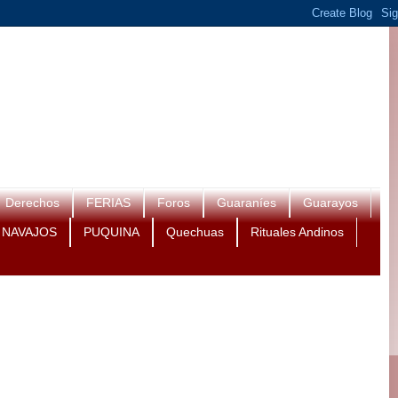
Derechos
FERIAS
Foros
Guaraníes
Guarayos
NAVAJOS
PUQUINA
Quechuas
Rituales Andinos