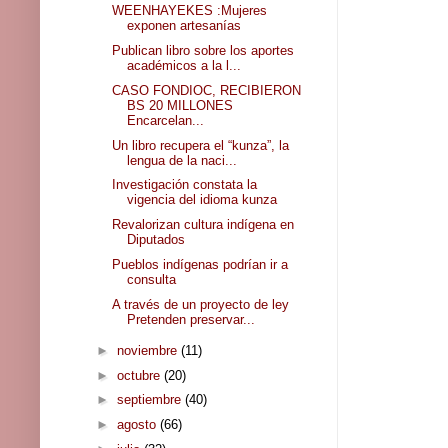
WEENHAYEKES :Mujeres
exponen artesanías
Publican libro sobre los aportes
académicos a la l...
CASO FONDIOC, RECIBIERON
BS 20 MILLONES
Encarcelan...
Un libro recupera el “kunza”, la
lengua de la naci...
Investigación constata la
vigencia del idioma kunza
Revalorizan cultura indígena en
Diputados
Pueblos indígenas podrían ir a
consulta
A través de un proyecto de ley
Pretenden preservar...
►
noviembre
(11)
►
octubre
(20)
►
septiembre
(40)
►
agosto
(66)