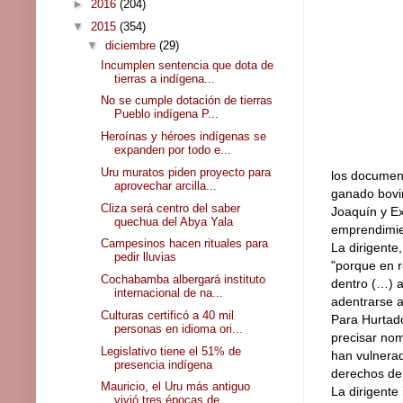
►
2016
(204)
▼
2015
(354)
▼
diciembre
(29)
Incumplen sentencia que dota de
tierras a indígena...
No se cumple dotación de tierras
Pueblo indígena P...
Heroínas y héroes indígenas se
expanden por todo e...
Uru muratos piden proyecto para
los document
aprovechar arcilla...
ganado bovi
Cliza será centro del saber
Joaquín y Ex
quechua del Abya Yala
emprendimien
Campesinos hacen rituales para
La dirigente
pedir lluvias
"porque en r
Cochabamba albergará instituto
dentro (…) a
internacional de na...
adentrarse a
Culturas certificó a 40 mil
Para Hurtado
personas en idioma ori...
precisar nom
Legislativo tiene el 51% de
han vulnerad
presencia indígena
derechos de 
Mauricio, el Uru más antiguo
La dirigente
vivió tres épocas de ...