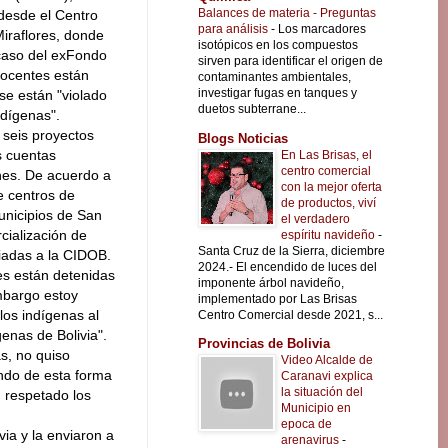
Balances de materia - Preguntas
 desde el Centro
para análisis
-
Los marcadores
iraflores, donde
isotópicos en los compuestos
 caso del exFondo
sirven para identificar el origen de
nocentes están
contaminantes ambientales,
investigar fugas en tanques y
 se están "violado
duetos subterrane...
ndígenas".
 seis proyectos
Blogs Noticias
s cuentas
En Las Brisas, el
centro comercial
nes. De acuerdo a
con la mejor oferta
e centros de
de productos, viví
unicipios de San
el verdadero
cialización de
espíritu navideño
-
Santa Cruz de la Sierra, diciembre
liadas a la CIDOB.
2024.- El encendido de luces del
es están detenidas
imponente árbol navideño,
mbargo estoy
implementado por Las Brisas
los indígenas al
Centro Comercial desde 2021, s...
enas de Bolivia".
Provincias de Bolivia
s, no quiso
Video Alcalde de
ndo de esta forma
Caranavi explica
la situación del
n respetado los
Municipio en
epoca de
via y la enviaron a
arenavirus
-