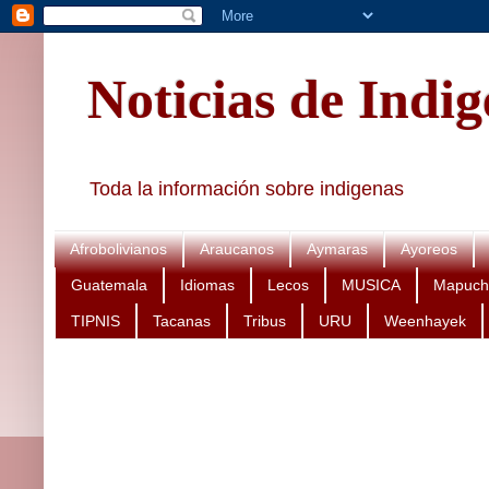
Noticias de Indi
Toda la información sobre indigenas
Afrobolivianos
Araucanos
Aymaras
Ayoreos
Guatemala
Idiomas
Lecos
MUSICA
Mapuch
TIPNIS
Tacanas
Tribus
URU
Weenhayek