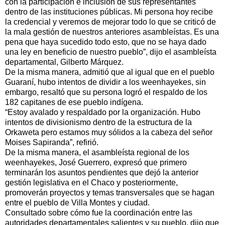
con la participación e inclusión de sus representantes
dentro de las instituciones públicas. Mi persona hoy recibe
la credencial y veremos de mejorar todo lo que se criticó de
la mala gestión de nuestros anteriores asambleístas. Es una
pena que haya sucedido todo esto, que no se haya dado
una ley en beneficio de nuestro pueblo”, dijo el asambleísta
departamental, Gilberto Márquez.
De la misma manera, admitió que al igual que en el pueblo
Guaraní, hubo intentos de dividir a los weenhayekes, sin
embargo, resaltó que su persona logró el respaldo de los
182 capitanes de ese pueblo indígena.
“Estoy avalado y respaldado por la organización. Hubo
intentos de divisionismo dentro de la estructura de la
Orkaweta pero estamos muy sólidos a la cabeza del señor
Moises Sapiranda”, refirió.
De la misma manera, el asambleísta regional de los
weenhayekes, José Guerrero, expresó que primero
terminarán los asuntos pendientes que dejó la anterior
gestión legislativa en el Chaco y posteriormente,
promoverán proyectos y temas transversales que se hagan
entre el pueblo de Villa Montes y ciudad.
Consultado sobre cómo fue la coordinación entre las
autoridades departamentales salientes y su pueblo, dijo que