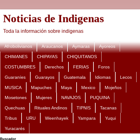
Noticias de Indigenas
Toda la información sobre indigenas
Afrobolivianos
Araucanos
Aymaras
Ayoreos
CHIMANES
CHIPAYAS
CHIQUITANOS
COSTUMBRES
Derechos
FERIAS
Foros
Guaraníes
Guarayos
Guatemala
Idiomas
Lecos
MUSICA
Mapuches
Maya
Mexico
Mojeños
Mosetones
Mujeres
NAVAJOS
PUQUINA
Quechuas
Rituales Andinos
TIPNIS
Tacanas
Tribus
URU
Weenhayek
Yampara
Yuqui
Yuracarés
Buscador