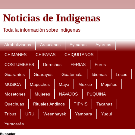
Noticias de Indigenas
Toda la información sobre indigenas
Afrobolivianos
Araucanos
Aymaras
Ayoreos
CHIMANES
CHIPAYAS
CHIQUITANOS
COSTUMBRES
Derechos
FERIAS
Foros
Guaraníes
Guarayos
Guatemala
Idiomas
Lecos
MUSICA
Mapuches
Maya
Mexico
Mojeños
Mosetones
Mujeres
NAVAJOS
PUQUINA
Quechuas
Rituales Andinos
TIPNIS
Tacanas
Tribus
URU
Weenhayek
Yampara
Yuqui
Yuracarés
Buscador