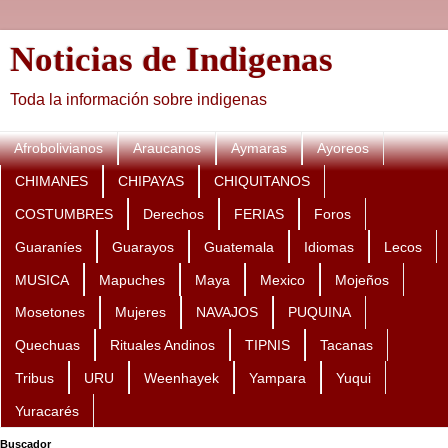
Noticias de Indigenas
Toda la información sobre indigenas
Afrobolivianos
Araucanos
Aymaras
Ayoreos
CHIMANES
CHIPAYAS
CHIQUITANOS
COSTUMBRES
Derechos
FERIAS
Foros
Guaraníes
Guarayos
Guatemala
Idiomas
Lecos
MUSICA
Mapuches
Maya
Mexico
Mojeños
Mosetones
Mujeres
NAVAJOS
PUQUINA
Quechuas
Rituales Andinos
TIPNIS
Tacanas
Tribus
URU
Weenhayek
Yampara
Yuqui
Yuracarés
Buscador