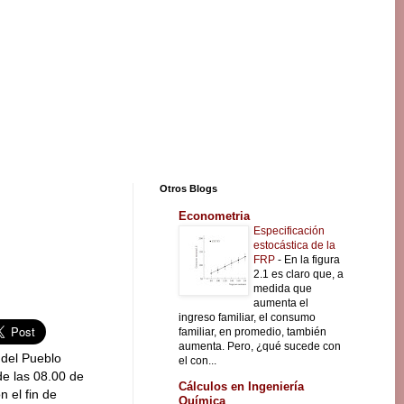
Otros Blogs
Econometria
Especificación
estocástica de la
FRP
-
En la figura
2.1 es claro que, a
medida que
aumenta el
ingreso familiar, el consumo
familiar, en promedio, también
aumenta. Pero, ¿qué sucede con
 del Pueblo
el con...
de las 08.00 de
Cálculos en Ingeniería
n el fin de
Química