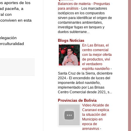
 los aportes de los
Balances de materia - Preguntas
dad paceña, a
para análisis
-
Los marcadores
isotópicos en los compuestos
ral con
sirven para identificar el origen de
 conviven en esta
contaminantes ambientales,
investigar fugas en tanques y
duetos subterrane...
elegación
Blogs Noticias
rculturalidad
En Las Brisas, el
centro comercial
con la mejor oferta
de productos, viví
el verdadero
espíritu navideño
-
Santa Cruz de la Sierra, diciembre
2024.- El encendido de luces del
imponente árbol navideño,
implementado por Las Brisas
Centro Comercial desde 2021, s...
Provincias de Bolivia
Video Alcalde de
Caranavi explica
la situación del
Municipio en
epoca de
arenavirus
-