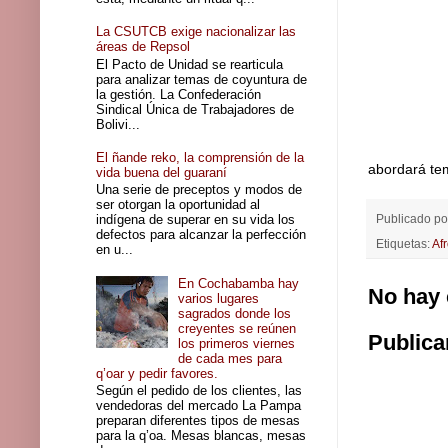
La CSUTCB exige nacionalizar las
áreas de Repsol
El Pacto de Unidad se rearticula
para analizar temas de coyuntura de
la gestión. La Confederación
Sindical Única de Trabajadores de
Bolivi...
El ñande reko, la comprensión de la
abordará tem
vida buena del guaraní
Una serie de preceptos y modos de
ser otorgan la oportunidad al
Publicado p
indígena de superar en su vida los
defectos para alcanzar la perfección
Etiquetas:
Af
en u...
En Cochabamba hay
No hay 
varios lugares
sagrados donde los
creyentes se reúnen
Publica
los primeros viernes
de cada mes para
q’oar y pedir favores.
Según el pedido de los clientes, las
vendedoras del mercado La Pampa
preparan diferentes tipos de mesas
para la q’oa. Mesas blancas, mesas