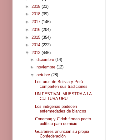
►
2019
(23)
►
2018
(39)
►
2017
(146)
►
2016
(204)
►
2015
(354)
►
2014
(222)
▼
2013
(446)
►
diciembre
(14)
►
noviembre
(12)
▼
octubre
(28)
Los urus de Bolivia y Perú
comparten sus tradiciones
UN FESTIVAL MUESTRA A LA
CULTURA URU
Los indígenas padecen
enfermedades de blancos
Conamaq y Cidob firman pacto
político para comicio...
Guaraníes anuncian su propia
Confederación