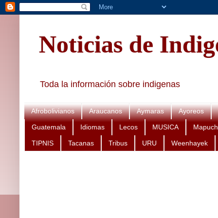
Noticias de Indi
Toda la información sobre indigenas
Afrobolivianos
Araucanos
Aymaras
Ayoreos
Guatemala
Idiomas
Lecos
MUSICA
Mapuch
TIPNIS
Tacanas
Tribus
URU
Weenhayek