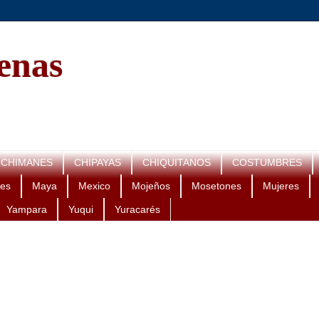
genas
CHIMANES
CHIPAYAS
CHIQUITANOS
COSTUMBRES
es
Maya
Mexico
Mojeños
Mosetones
Mujeres
Yampara
Yuqui
Yuracarés