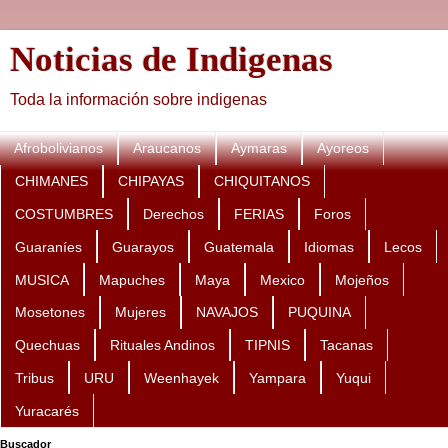
Noticias de Indigenas
Toda la información sobre indigenas
Afrobolivianos
Araucanos
Aymaras
Ayoreos
CHIMANES
CHIPAYAS
CHIQUITANOS
COSTUMBRES
Derechos
FERIAS
Foros
Guaraníes
Guarayos
Guatemala
Idiomas
Lecos
MUSICA
Mapuches
Maya
Mexico
Mojeños
Mosetones
Mujeres
NAVAJOS
PUQUINA
Quechuas
Rituales Andinos
TIPNIS
Tacanas
Tribus
URU
Weenhayek
Yampara
Yuqui
Yuracarés
Buscador