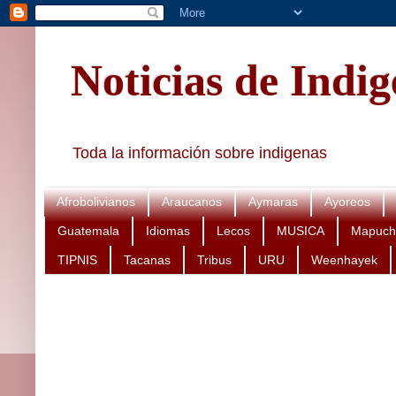
Noticias de Indi
Toda la información sobre indigenas
Afrobolivianos
Araucanos
Aymaras
Ayoreos
Guatemala
Idiomas
Lecos
MUSICA
Mapuch
TIPNIS
Tacanas
Tribus
URU
Weenhayek