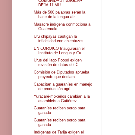
COMUNIDAD INDÍGENA
DEJA 11 MU...
Más de 500 palabras serán la
base de la lengua afr...
Masacre indígena conmociona a
Guatemala
Uru chipayas castigan la
infidelidad con chicotazos
EN COROICO Inaugurarán el
Instituto de Lengua y Cu...
Urus del lago Poopó exigen
revisión de datos del C...
Comisión de Diputados aprueba
proyecto que declara...
Capacitan a guaraníes en manejo
de producción agrí...
Yuracaré-moxeños cambian a la
asambleísta Gutiérrez
Guaraníes reciben sorgo para
ganado
Guaraníes reciben sorgo para
ganado
Indígenas de Tarija exigen el