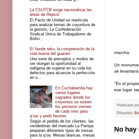
La CSUTCB exige nacionalizar las
áreas de Repsol
El Pacto de Unidad se rearticula
para analizar temas de coyuntura de
la gestión. La Confederación
Sindical Única de Trabajadores de
Bolivi...
El ñande reko, la comprensión de la
marcha.
vida buena del guaraní
Una serie de preceptos y modos de
ser otorgan la oportunidad al
Un monumento
indígena de superar en su vida los
se levantará
defectos para alcanzar la perfección
en u...
“En el propi
En Cochabamba hay
ese lugar se
varios lugares
sagrados donde los
creyentes se reúnen
Publicado p
los primeros viernes
de cada mes para
Etiquetas:
Bo
q’oar y pedir favores.
Según el pedido de los clientes, las
vendedoras del mercado La Pampa
No hay 
preparan diferentes tipos de mesas
para la q’oa. Mesas blancas, mesas