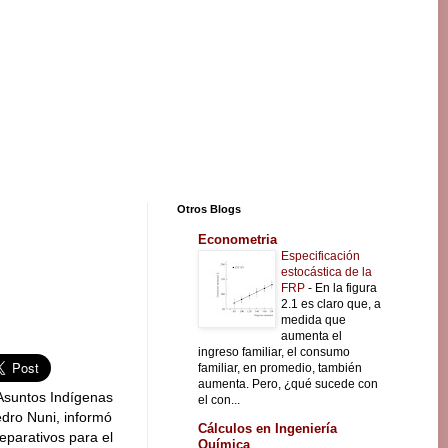
Otros Blogs
Econometria
Especificación
estocástica de la
FRP
-
En la figura
2.1 es claro que, a
medida que
aumenta el
ingreso familiar, el consumo
familiar, en promedio, también
aumenta. Pero, ¿qué sucede con
 Asuntos Indígenas
el con...
edro Nuni, informó
Cálculos en Ingeniería
eparativos para el
Química