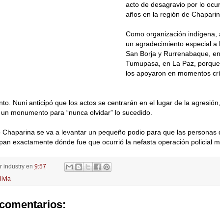
acto de desagravio por lo ocu
años en la región de Chaparin
Como organización indígena, 
un agradecimiento especial a 
San Borja y Rurrenabaque, en 
Tumupasa, en La Paz, porque
los apoyaron en momentos crít
. Nuni anticipó que los actos se centrarán en el lugar de la agresió
 un monumento para “nunca olvidar” lo sucedido.
o Chaparina se va a levantar un pequeño podio para que las personas 
pan exactamente dónde fue que ocurrió la nefasta operación policial mili
or
industry
en
9:57
livia
comentarios: