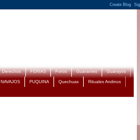
Derechos
FERIAS
Foros
Guaraníes
Guarayos
NAVAJOS
PUQUINA
Quechuas
Rituales Andinos