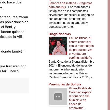
rrido hace dos
Balances de materia - Preguntas
a.
para análisis
-
Los marcadores
isotópicos en los compuestos
sirven para identificar el origen de
agregó, realizarán
contaminantes ambientales,
las poblaciones de
investigar fugas en tanques y
el Beni, y
duetos subterrane...
 fueron quienes
Blogs Noticias
icos de la VIII
En Las Brisas, el
centro comercial
con la mejor oferta
de productos, viví
n, donde también
el verdadero
espíritu navideño
-
Santa Cruz de la Sierra, diciembre
2024.- El encendido de luces del
que transiten por
imponente árbol navideño,
tar”, indicó.
implementado por Las Brisas
Centro Comercial desde 2021, s...
Provincias de Bolivia
Video Alcalde de
Caranavi explica
la situación del
Municipio en
epoca de
arenavirus
-