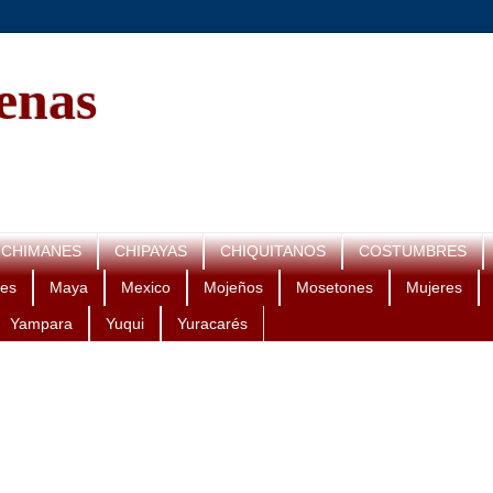
genas
CHIMANES
CHIPAYAS
CHIQUITANOS
COSTUMBRES
es
Maya
Mexico
Mojeños
Mosetones
Mujeres
Yampara
Yuqui
Yuracarés