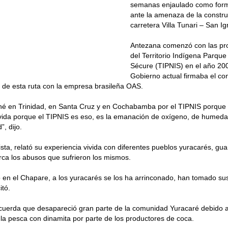
semanas enjaulado como form
ante la amenaza de la constru
carretera Villa Tunari – San I
Antezana comenzó con las pr
del Territorio Indígena Parque
Sécure (TIPNIS) en el año 20
Gobierno actual firmaba el con
 de esta ruta con la empresa brasileña OAS.
é en Trinidad, en Santa Cruz y en Cochabamba por el TIPNIS porque
vida porque el TIPNIS es eso, es la emanación de oxígeno, de humedad
”, dijo.
ista, relató su experiencia vivida con diferentes pueblos yuracarés, gua
erca los abusos que sufrieron los mismos.
 en el Chapare, a los yuracarés se los ha arrinconado, han tomado sus 
itó.
cuerda que desapareció gran parte de la comunidad Yuracaré debido a
y la pesca con dinamita por parte de los productores de coca.