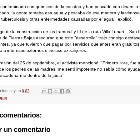
a contaminado con químicos de la cocaína y han pescado con dinamita
cado, la gente tomaba esa agua y pescaba de esa manera y lastimos
tuberculosis y otras enfermedades causadas por el agua”, explicó.
o de la construcción de los tramos I y III de la ruta Villa Tunari – San
s de Tierras Bajas aseguran que este “desarrollo” trajo consigo desfa
antes, ya que tuvieron que pagar por servicios que antes eran gratuitos
do a intereses externos e incluso extranjeros.
resión del 25 de septiembre, el activista mencionó: “Primero llore, fue
de los padres de las madres, me sentí impotente no sabía cómo ayudar
encadenarme dentro de la jaula”.
or
industry
en
0:02
PNIS
comentarios:
r un comentario