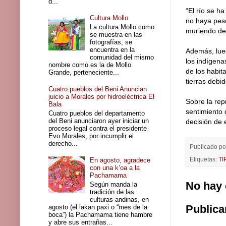
d...
“El río se h
Cultura Mollo
no haya pes
La cultura Mollo como
muriendo de 
se muestra en las
fotografías, se
encuentra en la
Además, lueg
comunidad del mismo
los indígena
nombre como es la de Mollo
de los habit
Grande, perteneciente...
tierras debi
Cuatro pueblos del Beni Anuncian
juicio a Morales por hidroeléctrica El
Sobre la rep
Bala
sentimiento 
Cuatro pueblos del departamento
del Beni anunciaron ayer iniciar un
decisión de 
proceso legal contra el presidente
Evo Morales, por incumplir el
derecho...
Publicado p
Etiquetas:
TI
En agosto, agradece
con una k’oa a la
Pachamama
No hay 
Según manda la
tradición de las
culturas andinas, en
Publica
agosto (el lakan paxi o “mes de la
boca”) la Pachamama tiene hambre
y abre sus entrañas...