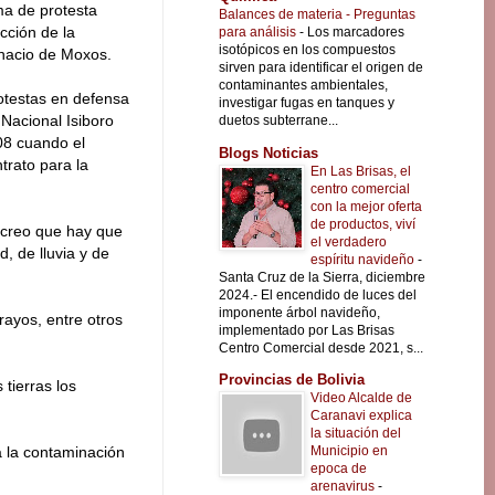
a de protesta
Balances de materia - Preguntas
cción de la
para análisis
-
Los marcadores
isotópicos en los compuestos
gnacio de Moxos.
sirven para identificar el origen de
contaminantes ambientales,
otestas en defensa
investigar fugas en tanques y
 Nacional Isiboro
duetos subterrane...
08 cuando el
Blogs Noticias
trato para la
En Las Brisas, el
centro comercial
con la mejor oferta
de productos, viví
 creo que hay que
el verdadero
, de lluvia y de
espíritu navideño
-
Santa Cruz de la Sierra, diciembre
2024.- El encendido de luces del
imponente árbol navideño,
rayos, entre otros
implementado por Las Brisas
Centro Comercial desde 2021, s...
Provincias de Bolivia
tierras los
Video Alcalde de
Caranavi explica
la situación del
Municipio en
 la contaminación
epoca de
arenavirus
-