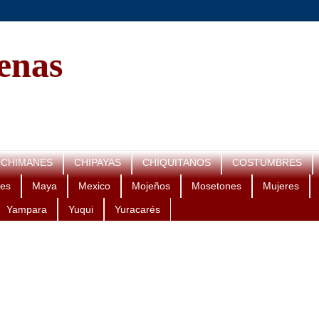
genas
CHIMANES
CHIPAYAS
CHIQUITANOS
COSTUMBRES
es
Maya
Mexico
Mojeños
Mosetones
Mujeres
Yampara
Yuqui
Yuracarés