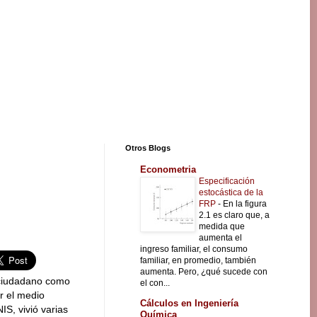
Otros Blogs
Econometria
Especificación
estocástica de la
FRP
-
En la figura
2.1 es claro que, a
medida que
aumenta el
ingreso familiar, el consumo
familiar, en promedio, también
aumenta. Pero, ¿qué sucede con
 ciudadano como
el con...
r el medio
Cálculos en Ingeniería
IS, vivió varias
Química