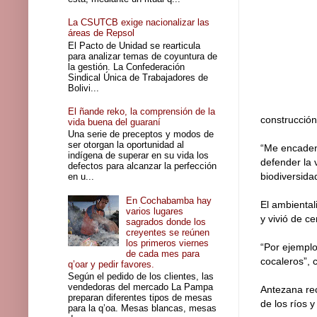
La CSUTCB exige nacionalizar las
áreas de Repsol
El Pacto de Unidad se rearticula
para analizar temas de coyuntura de
la gestión. La Confederación
Sindical Única de Trabajadores de
Bolivi...
El ñande reko, la comprensión de la
construcción
vida buena del guaraní
Una serie de preceptos y modos de
ser otorgan la oportunidad al
“Me encaden
indígena de superar en su vida los
defender la 
defectos para alcanzar la perfección
biodiversidad
en u...
En Cochabamba hay
El ambiental
varios lugares
y vivió de c
sagrados donde los
creyentes se reúnen
los primeros viernes
“Por ejemplo
de cada mes para
cocaleros”, c
q’oar y pedir favores.
Según el pedido de los clientes, las
vendedoras del mercado La Pampa
Antezana re
preparan diferentes tipos de mesas
de los ríos 
para la q’oa. Mesas blancas, mesas