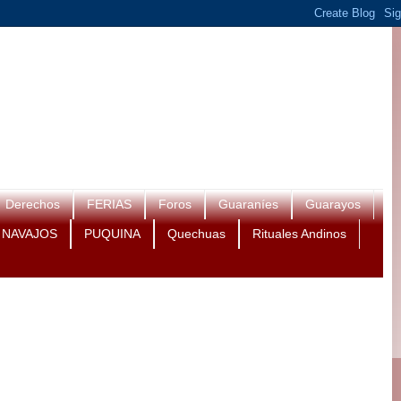
Derechos
FERIAS
Foros
Guaraníes
Guarayos
NAVAJOS
PUQUINA
Quechuas
Rituales Andinos