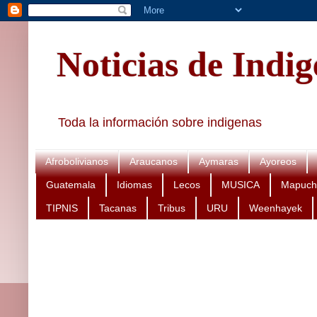
Noticias de Indi
Toda la información sobre indigenas
Afrobolivianos
Araucanos
Aymaras
Ayoreos
Guatemala
Idiomas
Lecos
MUSICA
Mapuch
TIPNIS
Tacanas
Tribus
URU
Weenhayek