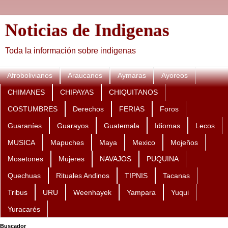
Noticias de Indigenas
Toda la información sobre indigenas
Afrobolivianos
Araucanos
Aymaras
Ayoreos
CHIMANES
CHIPAYAS
CHIQUITANOS
COSTUMBRES
Derechos
FERIAS
Foros
Guaraníes
Guarayos
Guatemala
Idiomas
Lecos
MUSICA
Mapuches
Maya
Mexico
Mojeños
Mosetones
Mujeres
NAVAJOS
PUQUINA
Quechuas
Rituales Andinos
TIPNIS
Tacanas
Tribus
URU
Weenhayek
Yampara
Yuqui
Yuracarés
Buscador