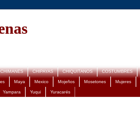
genas
CHIMANES
CHIPAYAS
CHIQUITANOS
COSTUMBRES
es
Maya
Mexico
Mojeños
Mosetones
Mujeres
Yampara
Yuqui
Yuracarés