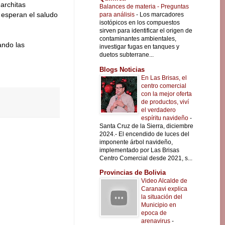
architas
Balances de materia - Preguntas
y esperan el saludo
para análisis
-
Los marcadores
isotópicos en los compuestos
sirven para identificar el origen de
contaminantes ambientales,
ando las
investigar fugas en tanques y
duetos subterrane...
Blogs Noticias
En Las Brisas, el
centro comercial
con la mejor oferta
de productos, viví
el verdadero
espíritu navideño
-
Santa Cruz de la Sierra, diciembre
2024.- El encendido de luces del
imponente árbol navideño,
implementado por Las Brisas
Centro Comercial desde 2021, s...
Provincias de Bolivia
Video Alcalde de
Caranavi explica
la situación del
Municipio en
epoca de
arenavirus
-