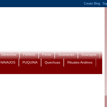
Derechos
FERIAS
Foros
Guaraníes
Guarayos
NAVAJOS
PUQUINA
Quechuas
Rituales Andinos