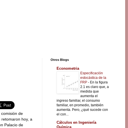
Otros Blogs
Econometria
Especificación
estocástica de la
FRP
-
En la figura
2.1 es claro que, a
medida que
aumenta el
ingreso familiar, el consumo
familiar, en promedio, también
aumenta. Pero, ¿qué sucede con
a comisión de
el con...
s retomaron hoy, a
Cálculos en Ingeniería
 en Palacio de
Química