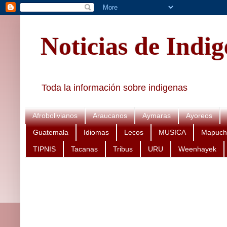
Noticias de Indi
Toda la información sobre indigenas
Afrobolivianos
Araucanos
Aymaras
Ayoreos
Guatemala
Idiomas
Lecos
MUSICA
Mapuch
TIPNIS
Tacanas
Tribus
URU
Weenhayek