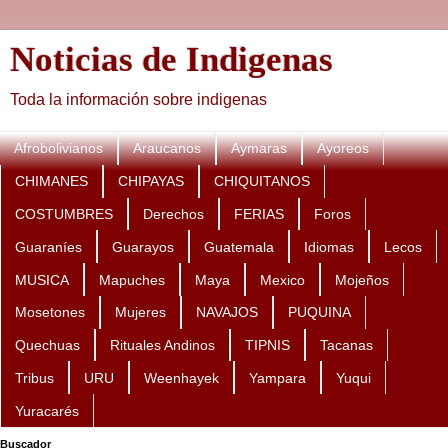
Noticias de Indigenas
Toda la información sobre indigenas
Afrobolivianos
Araucanos
Aymaras
Ayoreos
CHIMANES
CHIPAYAS
CHIQUITANOS
COSTUMBRES
Derechos
FERIAS
Foros
Guaraníes
Guarayos
Guatemala
Idiomas
Lecos
MUSICA
Mapuches
Maya
Mexico
Mojeños
Mosetones
Mujeres
NAVAJOS
PUQUINA
Quechuas
Rituales Andinos
TIPNIS
Tacanas
Tribus
URU
Weenhayek
Yampara
Yuqui
Yuracarés
Buscador