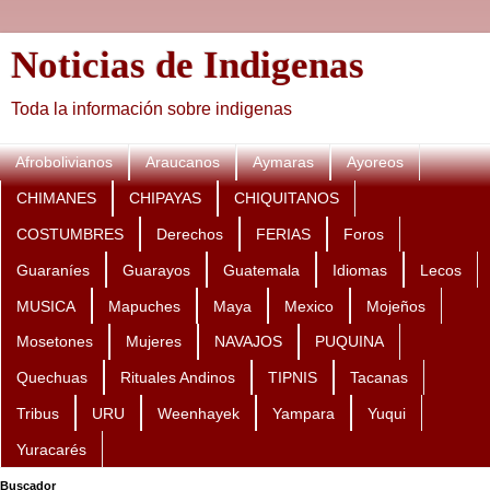
Noticias de Indigenas
Toda la información sobre indigenas
Afrobolivianos
Araucanos
Aymaras
Ayoreos
CHIMANES
CHIPAYAS
CHIQUITANOS
COSTUMBRES
Derechos
FERIAS
Foros
Guaraníes
Guarayos
Guatemala
Idiomas
Lecos
MUSICA
Mapuches
Maya
Mexico
Mojeños
Mosetones
Mujeres
NAVAJOS
PUQUINA
Quechuas
Rituales Andinos
TIPNIS
Tacanas
Tribus
URU
Weenhayek
Yampara
Yuqui
Yuracarés
Buscador