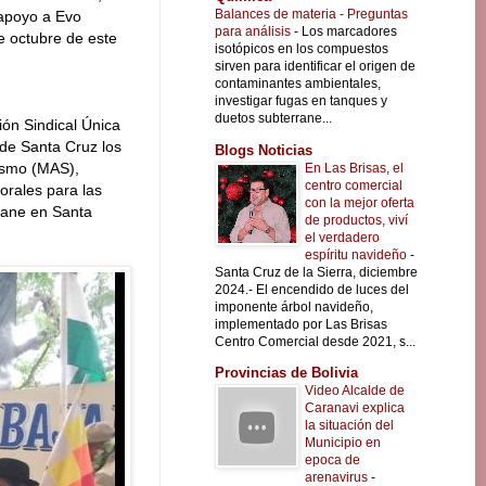
Balances de materia - Preguntas
 apoyo a Evo
para análisis
-
Los marcadores
e octubre de este
isotópicos en los compuestos
sirven para identificar el origen de
contaminantes ambientales,
investigar fugas en tanques y
duetos subterrane...
ón Sindical Única
de Santa Cruz los
Blogs Noticias
lismo (MAS),
En Las Brisas, el
centro comercial
orales para las
con la mejor oferta
 gane en Santa
de productos, viví
el verdadero
espíritu navideño
-
Santa Cruz de la Sierra, diciembre
2024.- El encendido de luces del
imponente árbol navideño,
implementado por Las Brisas
Centro Comercial desde 2021, s...
Provincias de Bolivia
Video Alcalde de
Caranavi explica
la situación del
Municipio en
epoca de
arenavirus
-