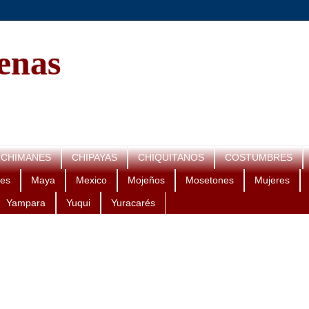
genas
CHIMANES
CHIPAYAS
CHIQUITANOS
COSTUMBRES
es
Maya
Mexico
Mojeños
Mosetones
Mujeres
Yampara
Yuqui
Yuracarés