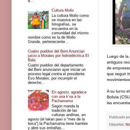
d...
Cultura Mollo
La cultura Mollo como
se muestra en las
fotografías, se
encuentra en la
comunidad del mismo
nombre como es la de Mollo
Grande, perteneciente...
Cuatro pueblos del Beni Anuncian
juicio a Morales por hidroeléctrica El
Luego de la 
Bala
antiguos rec
Cuatro pueblos del departamento
de empresas
del Beni anunciaron ayer iniciar un
que seguir 
proceso legal contra el presidente
Evo Morales, por incumplir el
movimientos 
derecho...
A su turno e
En agosto, agradece
con una k’oa a la
Bolivia (CS
Pachamama
las encuesta
Según manda la
tradición de las
culturas andinas, en
Publicado p
agosto (el lakan paxi o “mes de la
boca”) la Pachamama tiene hambre
Etiquetas:
No
y abre sus entrañas...