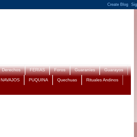
Derechos
FERIAS
Foros
Guaraníes
Guarayos
NAVAJOS
PUQUINA
Quechuas
Rituales Andinos