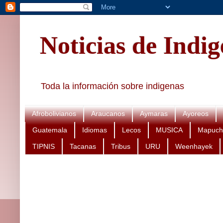
Noticias de Indi
Toda la información sobre indigenas
Afrobolivianos
Araucanos
Aymaras
Ayoreos
Guatemala
Idiomas
Lecos
MUSICA
Mapuch
TIPNIS
Tacanas
Tribus
URU
Weenhayek