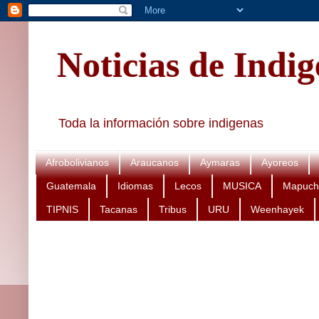
Noticias de Indi
Toda la información sobre indigenas
Afrobolivianos
Araucanos
Aymaras
Ayoreos
Guatemala
Idiomas
Lecos
MUSICA
Mapuch
TIPNIS
Tacanas
Tribus
URU
Weenhayek