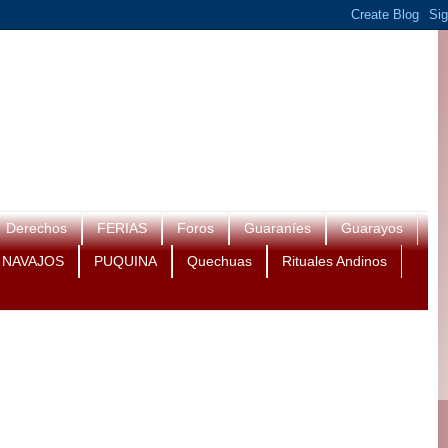
Derechos
FERIAS
Foros
Guaraníes
Guarayos
NAVAJOS
PUQUINA
Quechuas
Rituales Andinos