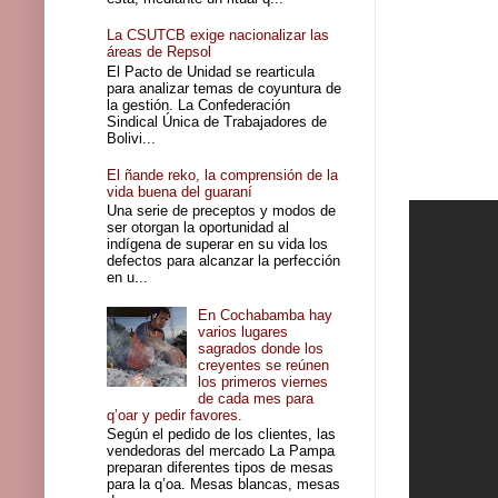
La CSUTCB exige nacionalizar las
áreas de Repsol
El Pacto de Unidad se rearticula
para analizar temas de coyuntura de
la gestión. La Confederación
Sindical Única de Trabajadores de
Bolivi...
El ñande reko, la comprensión de la
vida buena del guaraní
Una serie de preceptos y modos de
ser otorgan la oportunidad al
indígena de superar en su vida los
defectos para alcanzar la perfección
en u...
En Cochabamba hay
varios lugares
sagrados donde los
creyentes se reúnen
los primeros viernes
de cada mes para
q’oar y pedir favores.
Según el pedido de los clientes, las
vendedoras del mercado La Pampa
preparan diferentes tipos de mesas
para la q’oa. Mesas blancas, mesas