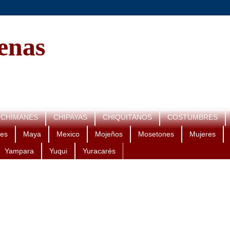
genas
CHIMANES
CHIPAYAS
CHIQUITANOS
COSTUMBRES
es
Maya
Mexico
Mojeños
Mosetones
Mujeres
Yampara
Yuqui
Yuracarés