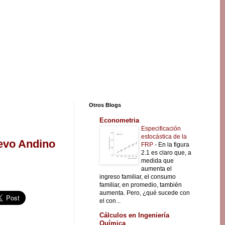
Otros Blogs
Econometria
Especificación
estocástica de la
uevo Andino
FRP
-
En la figura
2.1 es claro que, a
medida que
aumenta el
ingreso familiar, el consumo
familiar, en promedio, también
aumenta. Pero, ¿qué sucede con
el con...
Cálculos en Ingeniería
Química