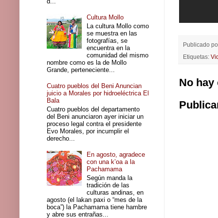
d...
Cultura Mollo
La cultura Mollo como
se muestra en las
fotografías, se
Publicado p
encuentra en la
comunidad del mismo
Etiquetas:
Vi
nombre como es la de Mollo
Grande, perteneciente...
No hay 
Cuatro pueblos del Beni Anuncian
juicio a Morales por hidroeléctrica El
Bala
Publica
Cuatro pueblos del departamento
del Beni anunciaron ayer iniciar un
proceso legal contra el presidente
Evo Morales, por incumplir el
derecho...
En agosto, agradece
con una k’oa a la
Pachamama
Según manda la
tradición de las
culturas andinas, en
agosto (el lakan paxi o “mes de la
boca”) la Pachamama tiene hambre
y abre sus entrañas...