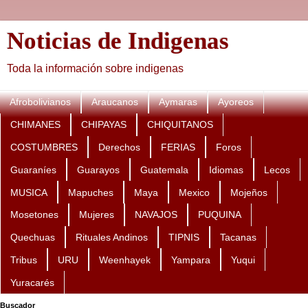
Noticias de Indigenas
Toda la información sobre indigenas
Afrobolivianos
Araucanos
Aymaras
Ayoreos
CHIMANES
CHIPAYAS
CHIQUITANOS
COSTUMBRES
Derechos
FERIAS
Foros
Guaraníes
Guarayos
Guatemala
Idiomas
Lecos
MUSICA
Mapuches
Maya
Mexico
Mojeños
Mosetones
Mujeres
NAVAJOS
PUQUINA
Quechuas
Rituales Andinos
TIPNIS
Tacanas
Tribus
URU
Weenhayek
Yampara
Yuqui
Yuracarés
Buscador