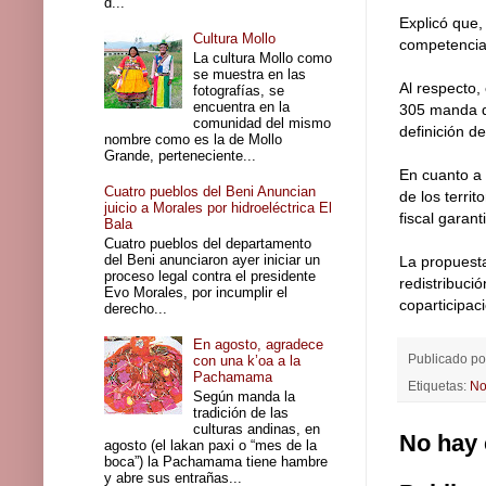
d...
Explicó que,
Cultura Mollo
competencias
La cultura Mollo como
se muestra en las
Al respecto, 
fotografías, se
encuentra en la
305 manda q
comunidad del mismo
definición d
nombre como es la de Mollo
Grande, perteneciente...
En cuanto a 
Cuatro pueblos del Beni Anuncian
de los terri
juicio a Morales por hidroeléctrica El
fiscal garan
Bala
Cuatro pueblos del departamento
del Beni anunciaron ayer iniciar un
La propuesta
proceso legal contra el presidente
redistribuci
Evo Morales, por incumplir el
coparticipaci
derecho...
En agosto, agradece
Publicado p
con una k’oa a la
Pachamama
Etiquetas:
No
Según manda la
tradición de las
culturas andinas, en
No hay 
agosto (el lakan paxi o “mes de la
boca”) la Pachamama tiene hambre
y abre sus entrañas...