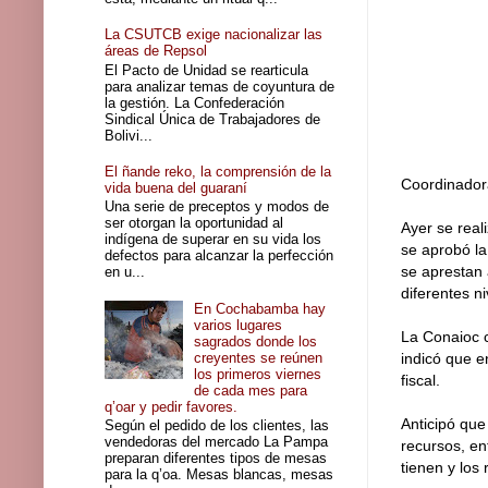
La CSUTCB exige nacionalizar las
áreas de Repsol
El Pacto de Unidad se rearticula
para analizar temas de coyuntura de
la gestión. La Confederación
Sindical Única de Trabajadores de
Bolivi...
El ñande reko, la comprensión de la
Coordinador
vida buena del guaraní
Una serie de preceptos y modos de
ser otorgan la oportunidad al
Ayer se real
indígena de superar en su vida los
se aprobó la
defectos para alcanzar la perfección
se aprestan a
en u...
diferentes n
En Cochabamba hay
varios lugares
La Conaioc 
sagrados donde los
creyentes se reúnen
indicó que e
los primeros viernes
fiscal.
de cada mes para
q’oar y pedir favores.
Anticipó que
Según el pedido de los clientes, las
vendedoras del mercado La Pampa
recursos, en
preparan diferentes tipos de mesas
tienen y los
para la q’oa. Mesas blancas, mesas