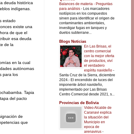
la deuda histórica
Balances de materia - Preguntas
ueblos indígenas.
para análisis
-
Los marcadores
isotópicos en los compuestos
sirven para identificar el origen de
s estado
contaminantes ambientales,
onces existe una
investigar fugas en tanques y
 hora de que el
duetos subterrane...
tribuir esa deuda
Blogs Noticias
te de la
En Las Brisas, el
centro comercial
con la mejor oferta
de productos, viví
omías en la cual
el verdadero
ntidades autónomas
espíritu navideño
-
s para los
Santa Cruz de la Sierra, diciembre
2024.- El encendido de luces del
imponente árbol navideño,
implementado por Las Brisas
Cochabamba. Tapia
Centro Comercial desde 2021, s...
etapa del pacto
Provincias de Bolivia
Video Alcalde de
Caranavi explica
signación de
la situación del
Municipio en
ompetencias que
epoca de
arenavirus
-