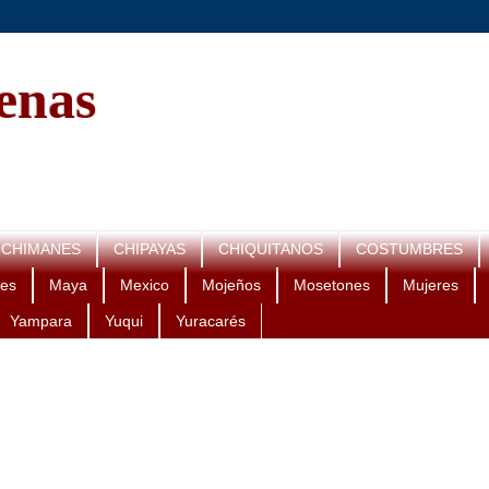
genas
CHIMANES
CHIPAYAS
CHIQUITANOS
COSTUMBRES
es
Maya
Mexico
Mojeños
Mosetones
Mujeres
Yampara
Yuqui
Yuracarés