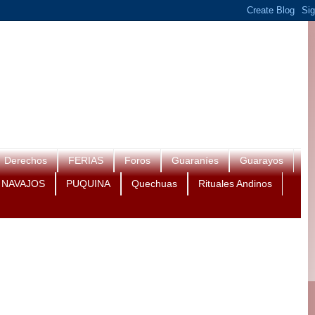
Derechos
FERIAS
Foros
Guaraníes
Guarayos
NAVAJOS
PUQUINA
Quechuas
Rituales Andinos