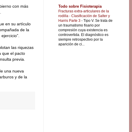
obierno con más
Todo sobre Fisioterapia
Fracturas extra-articulares de la
.
rodilla - Clasificación de Salter y
Harris Parte 3
-
Tipo V. Se trata de
ue en su artículo
un traumatismo fisario por
compañada de la
compresión cuya existencia es
controvertida. El diagnóstico es
ejercicio”.
siempre retrospectivo por la
aparición de ci...
lotan las riquezas
a que el pacto
nsulta previa.
 de una nueva
arburos y de la