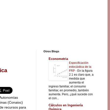
Otros Blogs
Econometria
Especificación
estocástica de la
ica
FRP
-
En la figura
2.1 es claro que, a
medida que
aumenta el
ingreso familiar, el consumo
familiar, en promedio, también
aumenta. Pero, ¿qué sucede con
 Autonomías
el con...
inas (Conaioc)
Cálculos en Ingeniería
 de recursos para
Química