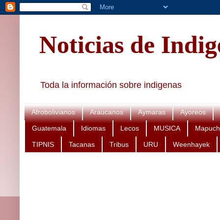
Noticias de Indi
Toda la información sobre indigenas
Afrobolivianos
Araucanos
Aymaras
Ayoreos
Guatemala
Idiomas
Lecos
MUSICA
Mapuch
TIPNIS
Tacanas
Tribus
URU
Weenhayek