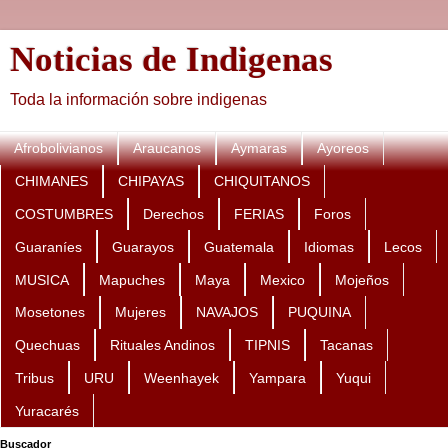
Noticias de Indigenas
Toda la información sobre indigenas
Afrobolivianos
Araucanos
Aymaras
Ayoreos
CHIMANES
CHIPAYAS
CHIQUITANOS
COSTUMBRES
Derechos
FERIAS
Foros
Guaraníes
Guarayos
Guatemala
Idiomas
Lecos
MUSICA
Mapuches
Maya
Mexico
Mojeños
Mosetones
Mujeres
NAVAJOS
PUQUINA
Quechuas
Rituales Andinos
TIPNIS
Tacanas
Tribus
URU
Weenhayek
Yampara
Yuqui
Yuracarés
Buscador