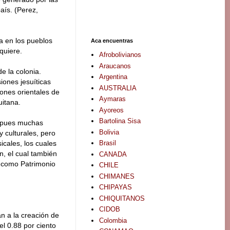
aís. (Perez,
a en los pueblos
Aca encuentras
quiere.
Afrobolivianos
Araucanos
e la colonia.
Argentina
iones jesuíticas
AUSTRALIA
iones orientales de
Aymaras
uitana.
Ayoreos
Bartolina Sisa
a, pues muchas
Bolivia
 culturales, pero
Brasil
icales, los cuales
n, el cual también
CANADA
s como Patrimonio
CHILE
CHIMANES
CHIPAYAS
CHIQUITANOS
CIDOB
an a la creación de
Colombia
el 0.88 por ciento