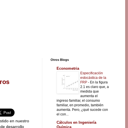
Otros Blogs
Econometria
Especificación
estocástica de la
tros
FRP
-
En la figura
2.1 es claro que, a
medida que
aumenta el
ingreso familiar, el consumo
familiar, en promedio, también
aumenta. Pero, ¿qué sucede con
el con...
stido en nuestro
Cálculos en Ingeniería
 de desarrollo
Química