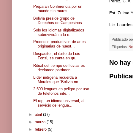
Perez, C. A.
Preparan Conferencia por un
mundo sin muros
Est. Zulma 
Bolivia preside grupo de
Derechos de Campesinos
Lic. Lourde
Solo los idiomas digitalizados
sobrevivirán a la e...
Publicado p
Procesos productivos de artes
originarias de nuest...
Etiquetas:
No
Despacito , el éxito de Luis
Fonsi, se canta en qu...
No hay 
Ritual del tiempo de lluvias es
declarado patrimon...
Publica
Líder indígena recuerda a
Morales que “Bolivia no ...
2.500 lenguas en peligro por uso
de teléfonos inte...
El rap, un idioma universal, al
servicio de lengua...
►
abril
(17)
►
marzo
(15)
►
febrero
(5)