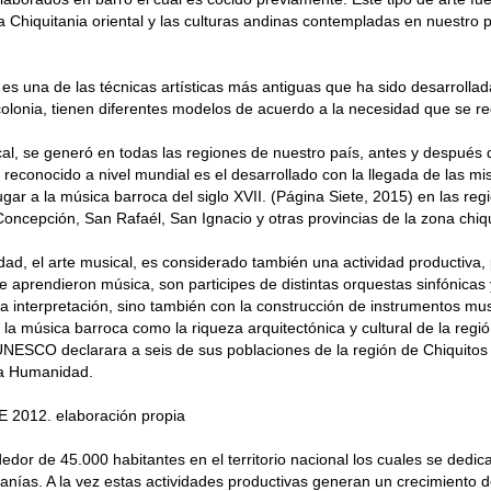
la Chiquitania oriental y las culturas andinas contempladas en nuestro p
es una de las técnicas artísticas más antiguas que ha sido desarrollad
colonia, tienen diferentes modelos de acuerdo a la necesidad que se re
cal, se generó en todas las regiones de nuestro país, antes y después d
 reconocido a nivel mundial es el desarrollado con la llegada de las mis
ugar a la música barroca del siglo XVII. (Página Siete, 2015) en las reg
Concepción, San Rafaél, San Ignacio y otras provincias de la zona chiq
idad, el arte musical, es considerado también una actividad productiv
 aprendieron música, son participes de distintas orquestas sinfónicas y
la interpretación, sino también con la construcción de instrumentos mus
 la música barroca como la riqueza arquitectónica y cultural de la regió
UNESCO declarara a seis de sus poblaciones de la región de Chiquito
la Humanidad.
 2012. elaboración propia
dedor de 45.000 habitantes en el territorio nacional los cuales se dedic
sanías. A la vez estas actividades productivas generan un crecimiento d