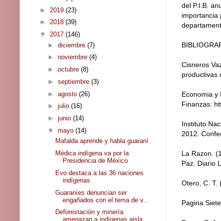
del P.I.B. a
►
2019
(23)
importancia 
►
2018
(39)
departament
▼
2017
(146)
BIBLIOGRA
►
diciembre
(7)
►
noviembre
(4)
Cisneros Vaz
►
octubre
(8)
productivas
►
septiembre
(3)
►
agosto
(26)
Economia y 
Finanzas: h
►
julio
(16)
►
junio
(14)
Instituto Na
▼
mayo
(14)
2012. Confer
Mafalda aprende y habla guaraní
Médica indígena va por la
La Razon. (1
Presidencia de México
Paz. Diario 
Evo destaca a las 36 naciones
indígenas
Otero, C. T.
Guaraníes denuncian ser
engañados con el tema de v...
Pagina Siete
Deforestación y minería
amenazan a indígenas aisla...