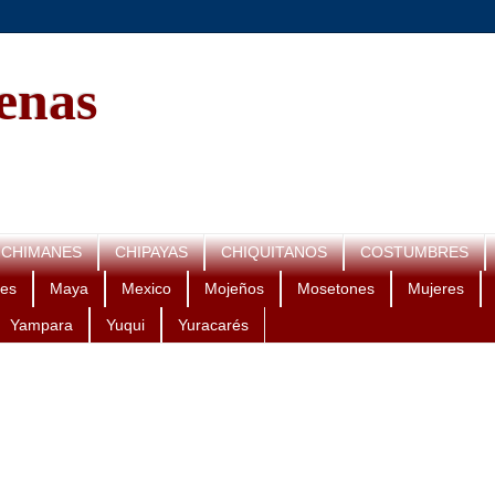
genas
CHIMANES
CHIPAYAS
CHIQUITANOS
COSTUMBRES
es
Maya
Mexico
Mojeños
Mosetones
Mujeres
Yampara
Yuqui
Yuracarés