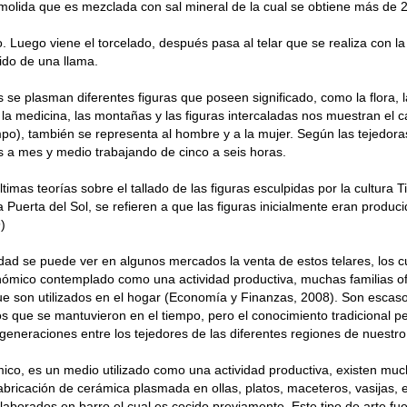
a molida que es mezclada con sal mineral de la cual se obtiene más de 2
o. Luego viene el torcelado, después pasa al telar que se realiza con l
ido de una llama.
os se plasman diferentes figuras que poseen significado, como la flora, l
 la medicina, las montañas y las figuras intercaladas nos muestran el c
mpo), también se representa al hombre y a la mujer. Según las tejedor
 a mes y medio trabajando de cinco a seis horas.
ltimas teorías sobre el tallado de las figuras esculpidas por la cultura
a Puerta del Sol, se refieren a que las figuras inicialmente eran produci
)
idad se puede ver en algunos mercados la venta de estos telares, los 
nómico contemplado como una actividad productiva, muchas familias o
e son utilizados en el hogar (Economía y Finanzas, 2008). Son escasos
s que se mantuvieron en el tiempo, pero el conocimiento tradicional 
generaciones entre los tejedores de las diferentes regiones de nuestro
mico, es un medio utilizado como una actividad productiva, existen muc
fabricación de cerámica plasmada en ollas, platos, maceteros, vasijas, e
laborados en barro el cual es cocido previamente. Este tipo de arte fu