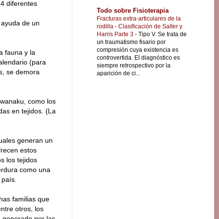
4 diferentes
Todo sobre Fisioterapia
Fracturas extra-articulares de la
a ayuda de un
rodilla - Clasificación de Salter y
Harris Parte 3
-
Tipo V. Se trata de
un traumatismo fisario por
compresión cuya existencia es
a fauna y la
controvertida. El diagnóstico es
alendario (para
siempre retrospectivo por la
as, se demora
aparición de ci...
 Tiwanaku, como los
das en tejidos. (La
cuales generan un
frecen estos
 los tejidos
perdura como una
 país.
has familias que
ntre otros, los
e generado por las