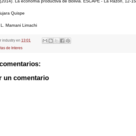
 (2014). La economia productiva de Bolivia. ESCAPE - La Razon, 12-15
Yujara Quispe
s L. Mamani Limachi
or
industry
en
13:01
tas de Interes
comentarios:
r un comentario