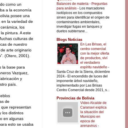
Balances de materia - Preguntas
zado como un
para análisis
-
Los marcadores
aba a la economía
isotópicos en los compuestos
Bolivia posee una
sirven para identificar el origen de
a en la variedad de
contaminantes ambientales,
investigar fugas en tanques y
 cerámica, los
duetos subterrane...
 la pintura. A este
Muchas culturas de
Blogs Noticias
icas de nuestro
En Las Brisas, el
centro comercial
de arte originario
con la mejor oferta
”. (Otero, 2001).
de productos, viví
el verdadero
s la base para
espíritu navideño
-
Santa Cruz de la Sierra, diciembre
isneros Vazquez,
2024.- El encendido de luces del
fabricación y
imponente árbol navideño,
stro país.
implementado por Las Brisas
Centro Comercial desde 2021, s...
ueblos
Provincias de Bolivia
das de
Video Alcalde de
s que representan
Caranavi explica
la situación del
 los distintos
Municipio en
do en algunas
epoca de
 para esto se usaba
arenavirus
-