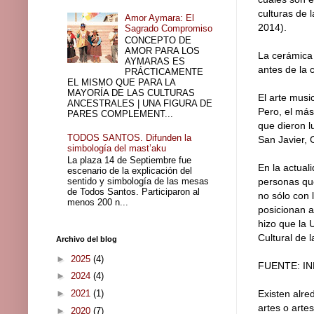
culturas de 
Amor Aymara: El
2014).
Sagrado Compromiso
CONCEPTO DE
AMOR PARA LOS
La cerámica 
AYMARAS ES
antes de la 
PRÁCTICAMENTE
EL MISMO QUE PARA LA
MAYORÍA DE LAS CULTURAS
El arte musi
ANCESTRALES | UNA FIGURA DE
Pero, el más
PARES COMPLEMENT...
que dieron l
TODOS SANTOS. Difunden la
San Javier, 
simbología del mast’aku
La plaza 14 de Septiembre fue
En la actual
escenario de la explicación del
sentido y simbología de las mesas
personas que
de Todos Santos. Participaron al
no sólo con 
menos 200 n...
posicionan a
hizo que la 
Cultural de 
Archivo del blog
►
2025
(4)
FUENTE: INE
►
2024
(4)
►
2021
(1)
Existen alre
artes o arte
►
2020
(7)