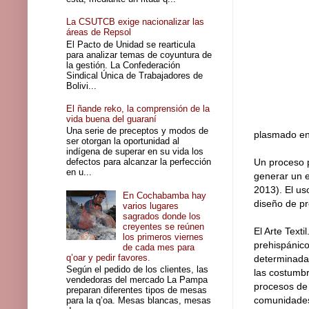
La CSUTCB exige nacionalizar las
áreas de Repsol
El Pacto de Unidad se rearticula
para analizar temas de coyuntura de
la gestión. La Confederación
Sindical Única de Trabajadores de
Bolivi...
El ñande reko, la comprensión de la
vida buena del guaraní
Una serie de preceptos y modos de
plasmado en 
ser otorgan la oportunidad al
indígena de superar en su vida los
defectos para alcanzar la perfección
Un proceso p
en u...
generar un e
2013). El us
En Cochabamba hay
diseño de pr
varios lugares
sagrados donde los
creyentes se reúnen
El Arte Text
los primeros viernes
prehispánico
de cada mes para
q’oar y pedir favores.
determinada
Según el pedido de los clientes, las
las costumbre
vendedoras del mercado La Pampa
procesos de 
preparan diferentes tipos de mesas
comunidades 
para la q’oa. Mesas blancas, mesas