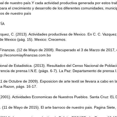
nual de nuestro país.Y cada actividad productiva generada por estos trab
para el crecimiento y desarrollo de los diferentes comunidades, munici
os de nuestro país
FÍA
quez, C. (2013). Actividades productivas de Mexico. En C. C. Vazquez,
 de Mexico (pág. 15). Mexico: Crecemos.
Finanzas. (12 de Mayo de 2008). Recuperado el 3 de Marzo de 2017,
ttp://economiayfinanzas.com.bo
cional de Estadistica. (2013). Resultados del Censo Nacional de Poblac
encia de prensa I.N.E. (págs. 6-7). La Paz: Departamento de prensa I
1 de Octubre de 2009). Exposicion de arte textil se llevara a cabo en l
La Razon, págs. 16-17.
 (2001). Actividades Economicas de Nuestros Pueblos. Santa Cruz: EL
. (11 de Mayo de 2015). El arte barroco de nuestro pais. Pagina Siete,