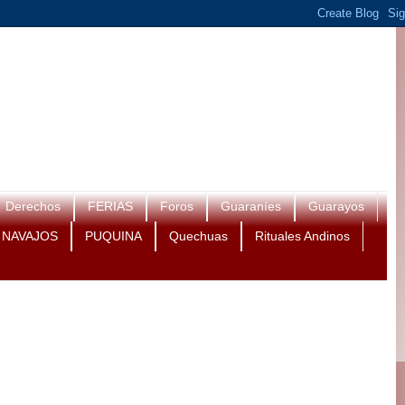
Derechos
FERIAS
Foros
Guaraníes
Guarayos
NAVAJOS
PUQUINA
Quechuas
Rituales Andinos