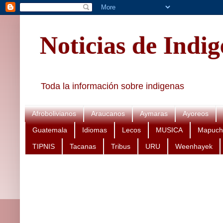
Noticias de Indi
Toda la información sobre indigenas
Afrobolivianos
Araucanos
Aymaras
Ayoreos
Guatemala
Idiomas
Lecos
MUSICA
Mapuch
TIPNIS
Tacanas
Tribus
URU
Weenhayek