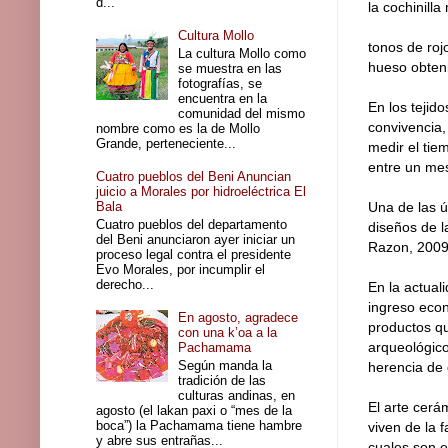
d...
la cochinill
Cultura Mollo
tonos de roj
La cultura Mollo como
hueso obten
se muestra en las
fotografías, se
encuentra en la
En los tejid
comunidad del mismo
convivencia,
nombre como es la de Mollo
Grande, perteneciente...
medir el tie
entre un mes
Cuatro pueblos del Beni Anuncian
juicio a Morales por hidroeléctrica El
Bala
Una de las ú
Cuatro pueblos del departamento
diseños de l
del Beni anunciaron ayer iniciar un
Razon, 2009
proceso legal contra el presidente
Evo Morales, por incumplir el
derecho...
En la actual
ingreso eco
En agosto, agradece
productos qu
con una k’oa a la
arqueológico
Pachamama
Según manda la
herencia de 
tradición de las
culturas andinas, en
El arte cerá
agosto (el lakan paxi o “mes de la
boca”) la Pachamama tiene hambre
viven de la 
y abre sus entrañas...
cuales son e