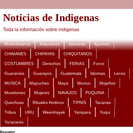
Noticias de Indigenas
Toda la información sobre indigenas
Afrobolivianos
Araucanos
Aymaras
Ayoreos
CHIMANES
CHIPAYAS
CHIQUITANOS
COSTUMBRES
Derechos
FERIAS
Foros
Guaraníes
Guarayos
Guatemala
Idiomas
Lecos
MUSICA
Mapuches
Maya
Mexico
Mojeños
Mosetones
Mujeres
NAVAJOS
PUQUINA
Quechuas
Rituales Andinos
TIPNIS
Tacanas
Tribus
URU
Weenhayek
Yampara
Yuqui
Yuracarés
Buscador