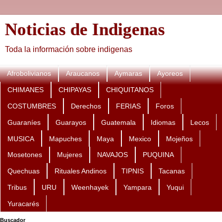
Noticias de Indigenas
Toda la información sobre indigenas
Afrobolivianos
Araucanos
Aymaras
Ayoreos
CHIMANES
CHIPAYAS
CHIQUITANOS
COSTUMBRES
Derechos
FERIAS
Foros
Guaraníes
Guarayos
Guatemala
Idiomas
Lecos
MUSICA
Mapuches
Maya
Mexico
Mojeños
Mosetones
Mujeres
NAVAJOS
PUQUINA
Quechuas
Rituales Andinos
TIPNIS
Tacanas
Tribus
URU
Weenhayek
Yampara
Yuqui
Yuracarés
Buscador